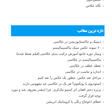
نگاه عکاس
تازه ترین مطالب
دیپتیک و جاکستا‌پوزیشن در عکاسی
۶۰ نمونه عکس سبک ماکسیمالیسم
وبینار دوره جامع آموزش ترکیب بندی عکاسی (فیلم ضبط شده)
ماکسیمالیسم در عکاسی
نقطه عطف در عکاسی
اندازه و تناسب در عکاسی
مراحل نقد عکس: چطور یک عکس را نقد کنیم
استودیوم یا پونکتوم؟ هر یک در عکاسی چه مفهومی دارند
پرتره دختر افغان اثر استیو مک‌کری: چرا اینقدر معروف شد و مورد
توجه قرار گرفت
خطای اعوجاج رنگی یا کروماتیک ابریشن