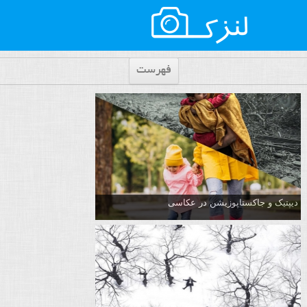
فهرست
دیپتیک و جاکستا‌پوزیشن در عکاسی