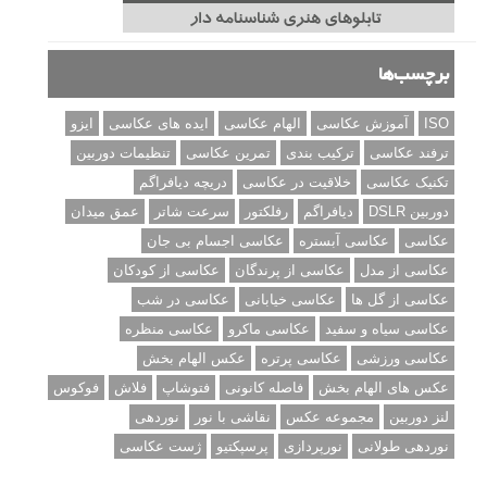
برچسب‌ها
ISO
آموزش عکاسی
الهام عکاسی
ایده های عکاسی
ایزو
ترفند عکاسی
ترکیب بندی
تمرین عکاسی
تنظیمات دوربین
تکنیک عکاسی
خلاقیت در عکاسی
دریچه دیافراگم
دوربین DSLR
دیافراگم
رفلکتور
سرعت شاتر
عمق میدان
عکاسی
عکاسی آبستره
عکاسی اجسام بی جان
عکاسی از مدل
عکاسی از پرندگان
عکاسی از کودکان
عکاسی از گل ها
عکاسی خیابانی
عکاسی در شب
عکاسی سیاه و سفید
عکاسی ماکرو
عکاسی منظره
عکاسی ورزشی
عکاسی پرتره
عکس الهام بخش
عکس های الهام بخش
فاصله کانونی
فتوشاپ
فلاش
فوکوس
لنز دوربین
مجموعه عکس
نقاشی با نور
نوردهی
نوردهی طولانی
نورپردازی
پرسپکتیو
ژست عکاسی