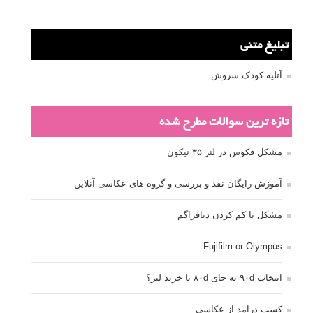
تبلیغ متنی
آتلیه کودک سروش
تازه ترین سوالات مطرح شده
مشکل فکوس در لنز ۳۵ نیکون
آموزش رایگان نقد و بررسی و گروه های عکاسی آنلاین
مشکل با کم کردن دیافراگم
Fujifilm or Olympus
انتخاب ۹۰d به جای ۸۰d یا خرید لنز؟
کسب درامد از عکاسی