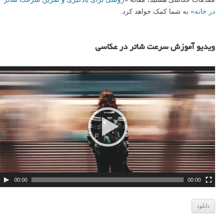
در خانه»
به شما کمک خواهد کرد.
ن
م
ویدیو آموزش سرعت شاتر در عکاسی
ا
ی
ش
گ
ر
و
ی
د
ی
و
00:00
00:00
دانلود