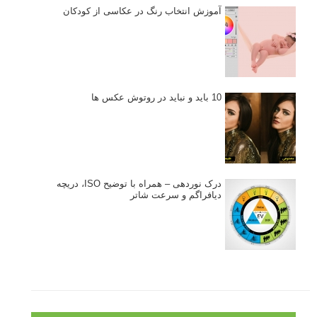
آموزش انتخاب رنگ در عکاسی از کودکان
10 باید و نباید در روتوش عکس ها
درک نوردهی – همراه با توضیح ISO، دریچه
دیافراگم و سرعت شاتر