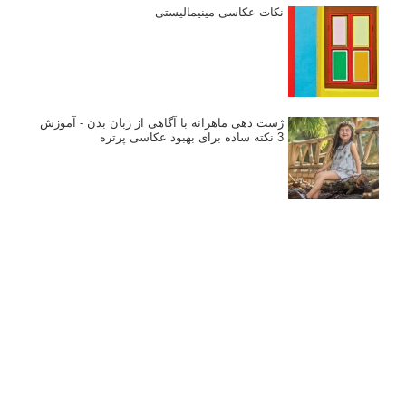
تازه ترین مطالب
دیپتیک و جاکستا‌پوزیشن در عکاسی
۶۰ نمونه عکس سبک ماکسیمالیسم
وبینار دوره جامع آموزش ترکیب بندی عکاسی (فیلم ضبط شده)
ماکسیمالیسم در عکاسی
نقطه عطف در عکاسی
اندازه و تناسب در عکاسی
مراحل نقد عکس: چطور یک عکس را نقد کنیم
استودیوم یا پونکتوم؟ هر یک در عکاسی چه مفهومی دارند
پرتره دختر افغان اثر استیو مک‌کری: چرا اینقدر معروف شد و مورد
توجه قرار گرفت
خطای اعوجاج رنگی یا کروماتیک ابریشن
انتخاب لنزک