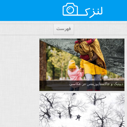
فهرست
دیپتیک و جاکستا‌پوزیشن در عکاسی