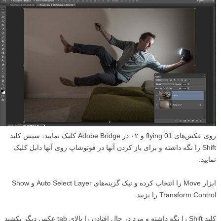
روی عکس‌های flying 01 و ۰۲ در Adobe Bridge کلیک نمایید، سپس کلید
Shift را نگه داشته و برای باز کردن آنها در فوتوشاپ روی آنها دابل کلیک
نمایید.
ابزار Move را انتخاب کرده و تیک گزینه‌های Auto Select Layer و Show
Transform Control را بزنید.
کلید Shift را نگه داشته و مرد در حال افتادن را بالای tab عکس دیگر بکشید