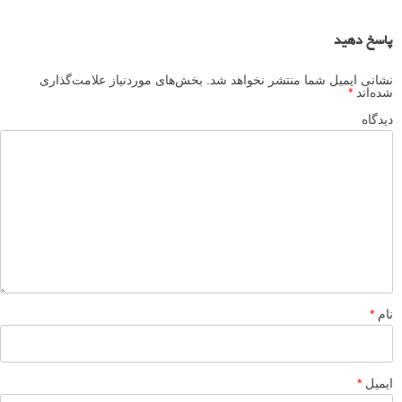
عکاسی خیابانی اشیای بی جان - یاد بگیرید که از پرتره هایتان
صحنه های خیابانی رومیزی بسازید
آموزش دوختن عکس ها به هم در فتوشاپ: چگونه در 9 قدم
ساده یک مونتاژ بسازید
نظرات شما
محمد حسین
۱۶ خرداد ۱۳۹۴
یک آموزش سریع و رایگان . فوق العادس این کارتون . فقط اگه برای
تمرین بتونید همین عکسها رو هم بذارید (البته اگه گیر بیاد) که دیگه یه
کلاس آموزشی کامل میشه . دستتون درد نکنه
پاسخ دهید