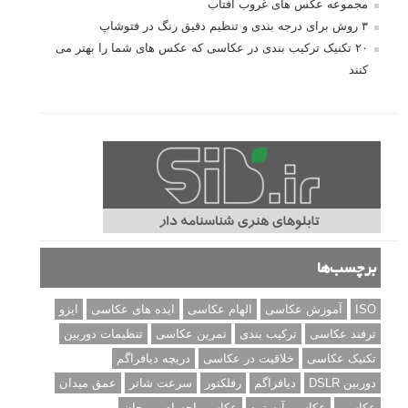
مجموعه عکس های غروب آفتاب
۳ روش برای درجه بندی و تنظیم دقیق رنگ در فتوشاپ
۲۰ تکنیک ترکیب بندی در عکاسی که عکس های شما را بهتر می
کنند
برچسب‌ها
ISO
آموزش عکاسی
الهام عکاسی
ایده های عکاسی
ایزو
ترفند عکاسی
ترکیب بندی
تمرین عکاسی
تنظیمات دوربین
تکنیک عکاسی
خلاقیت در عکاسی
دریچه دیافراگم
دوربین DSLR
دیافراگم
رفلکتور
سرعت شاتر
عمق میدان
عکاسی
عکاسی آبستره
عکاسی اجسام بی جان