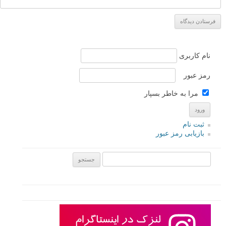
نام کاربری
رمز عبور
مرا به خاطر بسپار
ثبت نام
بازیابی رمز عبور
جستجو یرای: