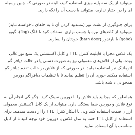
میتوانید از یک سه پایه میزی استفاده کنید، البته در صورتی که چنین وسیله
ای را در اختیار ندارید، میتوانید با دست آن را نگه دارید.
برای جلوگیری از نشت نور (مسدود کردن آن تا به جاهای ناخواسته نتابد)
میتوانید از کاغذهای تیره یا چسب نواری استفاده کنید تا فلگ (flag)، گوبو
(gobo) یا بارندور (barn door) خودتان را بسازید.
یک فلاش مجزا با قابلیت کنترل TTL و کابل اکستنشن یک منبع نور عالی
بوده، ولی از فلاش‌های معمولی نیز به صورت دستی یا در حالت دیافراگم
اتوماتیک نیز استفاده نمایید. در صورتی که از فلاش بر حالت تقدم دیافراگم
استفاده میکنید جوری آن را تنظیم نمایید تا با تنظیمات دیافراگم دوربین
همخوانی داشته باشد.
همانطور که میدانید باید فلاش را با دوربین سینک کنید. چگونگی انجام آن به
نوع فلاش و دوربین شما بستگی دارد. میتوانید از یک کابل اکستنش معمولی
ارزان قیمت استفاده کنید ولی با اینکار کنترل TTL را از دست میدهید. برای
استفاده از کابل TTL حتما به مدل فلاش یا دوربین خود توجه کنید تا از کابل
متناسب با آن استفاده نمایید.