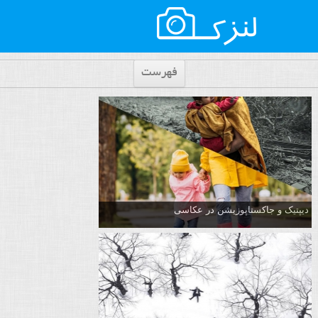
فهرست
دیپتیک و جاکستا‌پوزیشن در عکاسی