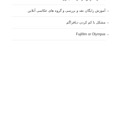
آموزش رایگان نقد و بررسی و گروه های عکاسی آنلاین
مشکل با کم کردن دیافراگم
Fujifilm or Olympus
انتخاب ۹۰d به جای ۸۰d یا خرید لنز؟
کسب درامد از عکاسی
نحوه آپلود عکس
ارور cannot start live view
کم شدن ناگهانی نور در دوربین
نورسنجی فلاشر پرتابل