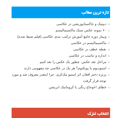
تازه ترین مطالب
دیپتیک و جاکستا‌پوزیشن در عکاسی
۶۰ نمونه عکس سبک ماکسیمالیسم
وبینار دوره جامع آموزش ترکیب بندی عکاسی (فیلم ضبط شده)
ماکسیمالیسم در عکاسی
نقطه عطف در عکاسی
اندازه و تناسب در عکاسی
مراحل نقد عکس: چطور یک عکس را نقد کنیم
استودیوم یا پونکتوم؟ هر یک در عکاسی چه مفهومی دارند
پرتره دختر افغان اثر استیو مک‌کری: چرا اینقدر معروف شد و مورد
توجه قرار گرفت
خطای اعوجاج رنگی یا کروماتیک ابریشن
انتخاب لنزک