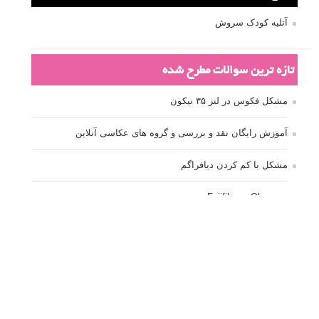
آتلیه کودک سروش
تازه ترین سوالات مطرح شده
مشکل فکوس در لنز ۳۵ نیکون
آموزش رایگان نقد و بررسی و گروه های عکاسی آنلاین
مشکل با کم کردن دیافراگم
Fujifilm or Olympus
انتخاب ۹۰d به جای ۸۰d یا خرید لنز؟
کسب درامد از عکاسی
نحوه آپلود عکس