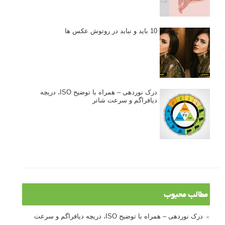
10 باید و نباید در روتوش عکس ها
درک نوردهی – همراه با توضیح ISO، دریچه
دیافراگم و سرعت شاتر
مطالب محبوب
درک نوردهی – همراه با توضیح ISO، دریچه دیافراگم و سرعت