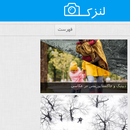
فهرست
دیپتیک و جاکستا‌پوزیشن در عکاسی