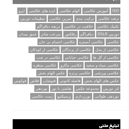
ISO
آموزش عکاسی
الهام عکاسی
ایده های عکاسی
ایزو
ترفند عکاسی
ترکیب بندی
تمرین عکاسی
تنظیمات دوربین
تکنیک عکاسی
خلاقیت در عکاسی
دریچه دیافراگم
دوربین DSLR
دیافراگم
رفلکتور
سرعت شاتر
عمق میدان
عکاسی
عکاسی آبستره
عکاسی اجسام بی جان
عکاسی از مدل
عکاسی از پرندگان
عکاسی از کودکان
عکاسی از گل ها
عکاسی خیابانی
عکاسی در شب
عکاسی سیاه و سفید
عکاسی ماکرو
عکاسی منظره
عکاسی ورزشی
عکاسی پرتره
عکس الهام بخش
عکس های الهام بخش
فاصله کانونی
فتوشاپ
فلاش
فوکوس
لنز دوربین
مجموعه عکس
نقاشی با نور
نوردهی
نوردهی طولانی
نورپردازی
پرسپکتیو
ژست عکاسی
تبلیغ متنی