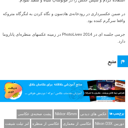
استفاده کردم و سپس عکس را در فوتوشاپ سیاه و سفید نمودم.
در ضمن عکسبرداری در رودخانه‌ی هادسون و نگاه کردن به لنگرگاه‌ متروکه
واقعا سرگرم کننده بود.
جرمی جلسه ای در PhotoLivev 2014 در زمینه عکسهای منظره‌ای پاناروما
دارد.
م
منبع
عکس های دیدنی
Nikkor 45mm
پشت صحنه‌ی عکاسی
برچسب ها
دوربین Nikon D3X
عکاسی از معماری
عکاسی از منظره
لنز تیلت شیفت