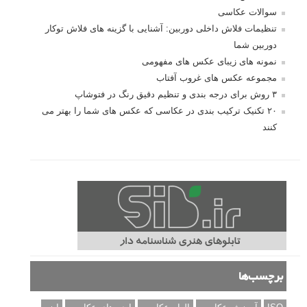
مطالب محبوب
درک نوردهی – همراه با توضیح ISO، دریچه دیافراگم و سرعت
شاتر
نقد عکس #۹۹
سوالات عکاسی
تنظیمات فلاش داخلی دوربین: آشنایی با گزینه های فلاش توکار
دوربین شما
نمونه های زیبای عکس های مفهومی
مجموعه عکس های غروب آفتاب
۳ روش برای درجه بندی و تنظیم دقیق رنگ در فتوشاپ
۲۰ تکنیک ترکیب بندی در عکاسی که عکس های شما را بهتر می