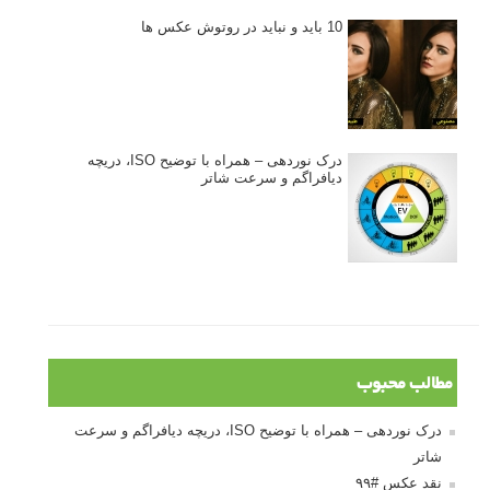
ژست دهی ماهرانه با آگاهی از زبان بدن - آموزش
3 نکته ساده برای بهبود عکاسی پرتره
آموزش انتخاب رنگ در عکاسی از کودکان
10 باید و نباید در روتوش عکس ها
درک نوردهی – همراه با توضیح ISO، دریچه
دیافراگم و سرعت شاتر