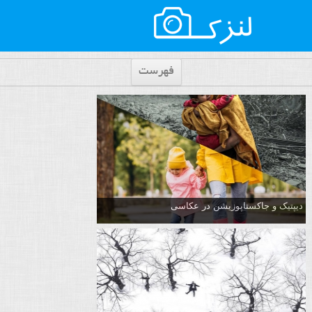
فهرست
دیپتیک و جاکستا‌پوزیشن در عکاسی