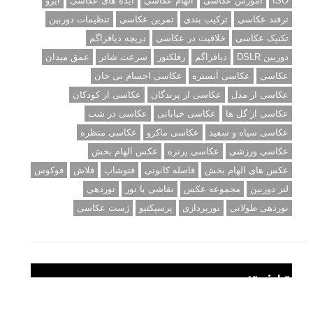
کنند
برچسب‌ها
ISO
آموزش عکاسی
الهام عکاسی
ایده های عکاسی
ایزو
ترفند عکاسی
ترکیب بندی
تمرین عکاسی
تنظیمات دوربین
تکنیک عکاسی
خلاقیت در عکاسی
دریچه دیافراگم
دوربین DSLR
دیافراگم
رفلکتور
سرعت شاتر
عمق میدان
عکاسی
عکاسی آبستره
عکاسی اجسام بی جان
عکاسی از مدل
عکاسی از پرندگان
عکاسی از کودکان
عکاسی از گل ها
عکاسی خیابانی
عکاسی در شب