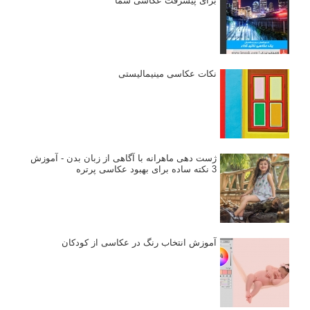
اندازه و تناسب در عکاسی
مراحل نقد عکس: چطور یک عکس را نقد کنیم
استودیوم یا پونکتوم؟ هر یک در عکاسی چه مفهومی دارند
پرتره دختر افغان اثر استیو مک‌کری: چرا اینقدر معروف شد و مورد
توجه قرار گرفت
خطای اعوجاج رنگی یا کروماتیک ابریشن
انتخاب لنزک
کتاب آموزشی «هک عکاسی» - مراحلی ساده
برای پیشرفت عکاسی شما
نکات عکاسی مینیمالیستی