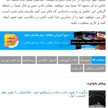
کنید به خطوط و الگو هایی که می توانید برای هدایت چشم بیننده از آنها
استفاده کنید دقت کنید و نحوه عمل این خطوط را در عکس خود تصور کنید.
درختان منظم قرار گرفته در اطراف جاده، میله های کنار ریل قطار یا حتی
صف پرندگان بر روی سیم های برق می توانند چشم بیننده را به یک سمت
هدایت کند.
جمع بندی
تغییر دادن دید و پرسپکتیو در عکاسی نه تنها مؤثر ترین راه برای جذاب تر
کردن عکس است، بلکه یکی از ساده ترین راه ها نیز می باشد. عکاسی به
معنی کپی برداری از کار های دیگران نیست. عکاسی یعنی ثبت لحظه ای
حاص به آن شیوه که شما می خواهید، نشان دادن حس و حال شما در لحظه
گرفتن این عکس و روایت داستانی که فکر می کنید نیازمند بیان شدن است.
اگر می خواهید خود را از سایرین جدا کنید، کمی در عکاسی خود تغییر ایجاد
کنید و کاری متفاوت بکنید.