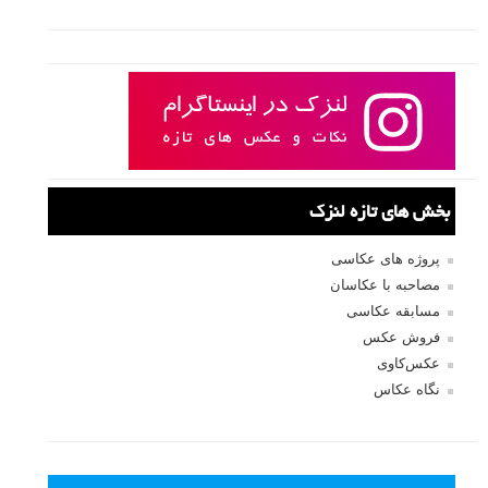
نام کاربری
رمز عبور
مرا به خاطر بسپار
ثبت نام
بازیابی رمز عبور
جستجو یرای: