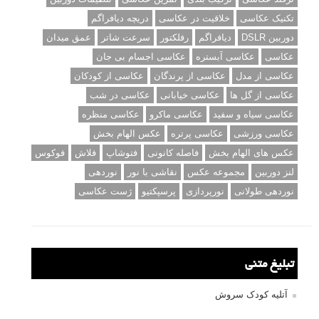
کنند
برچسب‌ها
ISO
آموزش عکاسی
الهام عکاسی
ایده های عکاسی
ایزو
ترفند عکاسی
ترکیب بندی
تمرین عکاسی
تنظیمات دوربین
تکنیک عکاسی
خلاقیت در عکاسی
دریچه دیافراگم
دوربین DSLR
دیافراگم
رفلکتور
سرعت شاتر
عمق میدان
عکاسی
عکاسی آبستره
عکاسی اجسام بی جان
عکاسی از مدل
عکاسی از پرندگان
عکاسی از کودکان
عکاسی از گل ها
عکاسی خیابانی
عکاسی در شب