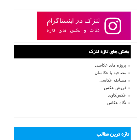
نام کاربری
رمز عبور
مرا به خاطر بسپار
ثبت نام
بازیابی رمز عبور
جستجو یرای: