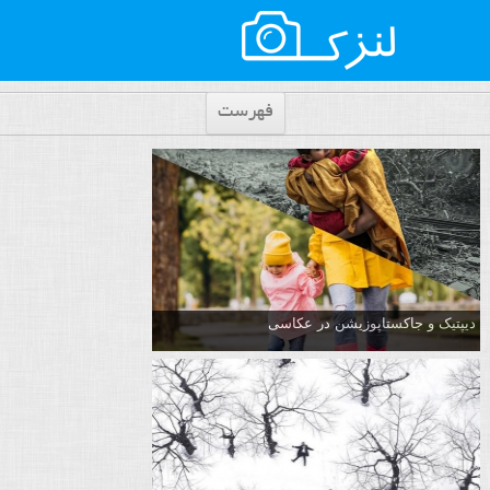
فهرست
دیپتیک و جاکستا‌پوزیشن در عکاسی