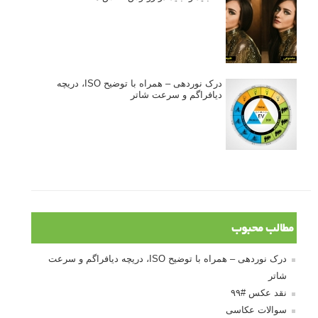
ژست دهی ماهرانه با آگاهی از زبان بدن - آموزش
3 نکته ساده برای بهبود عکاسی پرتره
آموزش انتخاب رنگ در عکاسی از کودکان
10 باید و نباید در روتوش عکس ها
درک نوردهی – همراه با توضیح ISO، دریچه
دیافراگم و سرعت شاتر