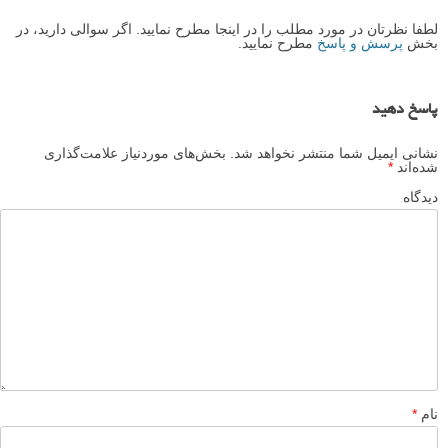
5 نکته برای گرفتن عکس های هدشات یا سر و شانه عالی
ویدیو پشت صحنه عکاسی از اتومبیل با جزئیات - شامل
نورپردازی و تنظیمات دوربین
آموزش نکات و ترفند هایی برای استودیو عکاسی خانگی دست
ساز شما
لطفا نظرتان در مورد مطلب را در اینجا مطرح نمایید. اگر سوالی دارید، در
بخش
پرسش و پاسخ
مطرح نمایید.
پاسخ دهید