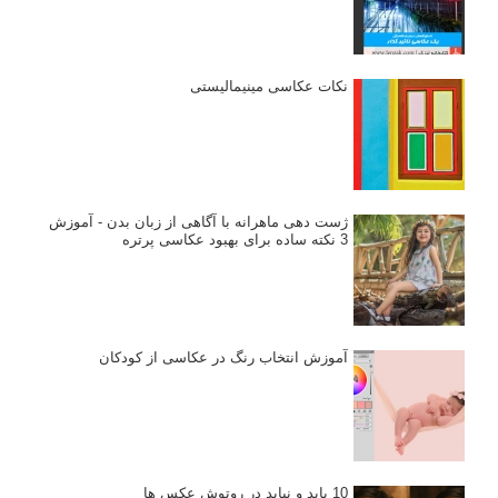
مراحل نقد عکس: چطور یک عکس را نقد کنیم
استودیوم یا پونکتوم؟ هر یک در عکاسی چه مفهومی دارند
پرتره دختر افغان اثر استیو مک‌کری: چرا اینقدر معروف شد و مورد
توجه قرار گرفت
خطای اعوجاج رنگی یا کروماتیک ابریشن
انتخاب لنزک
کتاب آموزشی «هک عکاسی» - مراحلی ساده
برای پیشرفت عکاسی شما
نکات عکاسی مینیمالیستی