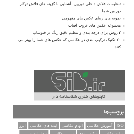
مطالب محبوب
درک نوردهی – همراه با توضیح ISO، دریچه دیافراگم و سرعت
شاتر
نقد عکس #۹۹
سوالات عکاسی
تنظیمات فلاش داخلی دوربین: آشنایی با گزینه های فلاش توکار
دوربین شما
نمونه های زیبای عکس های مفهومی
مجموعه عکس های غروب آفتاب
۳ روش برای درجه بندی و تنظیم دقیق رنگ در فتوشاپ
۲۰ تکنیک ترکیب بندی در عکاسی که عکس های شما را بهتر می