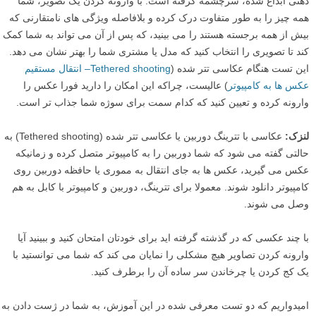
ذهنی ابداع شده، سرچشمه گرفته است. با وارونه کردن یک تصویر، شما
همه چیز را به طور متفاوت درک کرده و بلافاصله ویژگی های نامتقارنی که
بیش از همه برجسته هستند را می بینید، که پس از آن می تواند به شما کمک
کند تا تصویری را انتخاب کنید که مدل یا مشتری شما را بهتر نشان می دهد.
این تست هنگام عکاسی تتر شده (
Tethered shooting– انتقال مستقیم
عکس ها به کامپیوتر
) عالیست، چراکه این امکان را دارید فورا عکس را
وارونه کرده و تعیین کنید که کدام سمت برای سوژه شما جذاب تر است.
لنزک:
عکاسی با تترینگ دوربین یا عکاسی تتر شده (Tethered shooting) به
حالتی گفته می شود که شما دوربین را به کامپیوتر متصل کرده و زمانیکه
عکس می گیرید، عکس ها به جای انتقال به مموری یا حافظه دوربین روی
کامپیوتر دانلود شوند. معمولا برای تترینگ، دوربین و کامپیوتر با کابل به هم
وصل می شوند.
با چند عکسی که در گذشته گرفته اید برای خودتان امتحان کنید و ببینید آیا
وارونه کردن تصاویر هیچ مشکلی را نمایان می کند که شما می توانستید با
یک کج کردن یا چرخاندن سر ساده آن را برطرف کنید.
امیدواریم که دو تست معرفی شده در این آموزش، به شما در ژست دادن به