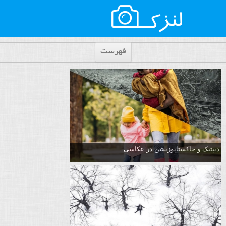
فهرست
دیپتیک و جاکستا‌پوزیشن در عکاسی