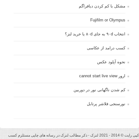
مشکل با کم کردن دیافراگم
Fujifilm or Olympus
انتخاب ۹۰d به جای ۸۰d یا خرید لنز؟
کسب درامد از عکاسی
نحوه آپلود عکس
ارور cannot start live view
کم شدن ناگهانی نور در دوربین
نورسنجی فلاشر پرتابل
کپی رایت © 2014 - 2021 لنزک - ذکر مطالب لنزک در رسانه های چاپی مستلزم کسب