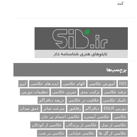
کنند
برچسب‌ها
ISO
آموزش عکاسی
الهام عکاسی
ایده های عکاسی
ایزو
ترفند عکاسی
ترکیب بندی
تمرین عکاسی
تنظیمات دوربین
تکنیک عکاسی
خلاقیت در عکاسی
دریچه دیافراگم
دوربین DSLR
دیافراگم
رفلکتور
سرعت شاتر
عمق میدان
عکاسی
عکاسی آبستره
عکاسی اجسام بی جان
عکاسی از مدل
عکاسی از پرندگان
عکاسی از کودکان
عکاسی از گل ها
عکاسی خیابانی
عکاسی در شب