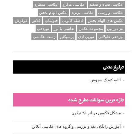
عکاسی سیاه و سفید
عکاسی ماکرو
عکاسی منظره
عکاسی ورزشی
عکاسی پرتره
عکس الهام بخش
عکس های الهام بخش
فاصله کانونی
فتوشاپ
فلاش
فوکوس
لنز دوربین
مجموعه عکس
نقاشی با نور
نوردهی
نوردهی طولانی
نورپردازی
پرسپکتیو
ژست عکاسی
تبلیغ متنی
آتلیه کودک سروش
تازه ترین سوالات مطرح شده
مشکل فکوس در لنز ۳۵ نیکون
آموزش رایگان نقد و بررسی و گروه های عکاسی آنلاین