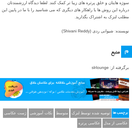
سوژه هایتان و خلق پرتره های زیبا تر کمک کنند. لطفا دیدگاه ارزشمندتان
درباره این روش ها یا راهکار های دیگری که می شناسید را با ما در پایین این
مطلب لنزک به اشتراک بگذارید.
نویسنده: شیوانی ردی (Shivani Reddy)
م
منبع
برگرفته از: slrlounge
توصیه شده توسط لنزک
متوسط
نکات آموزشی
ژست عکاسی
برچسب ها
عکاسی از مدل
عکاسی پرتره