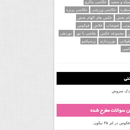
اه و سفید
عکاسی ماکرو
نظره
عکاسی ورزشی
عکاسی پرتره
ام بخش
عکس های الهام بخش
ونی
فتوشاپ
فلاش
فوکوس
ن
مجموعه عکس
نقاشی با نور
نوردهی
ولانی
نورپردازی
پرسپکتیو
اسی
تنی
کودک سروش
ین سوالات مطرح شده
 در لنز ۳۵ نیکون