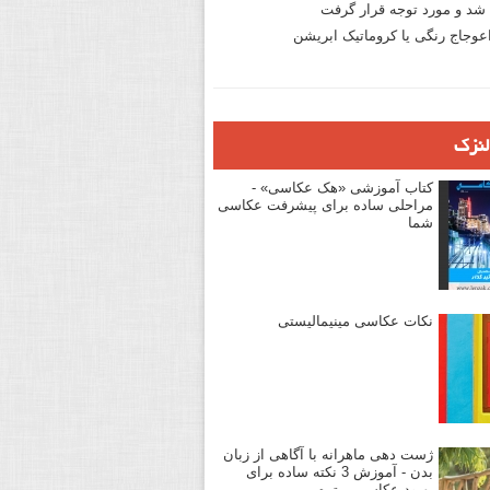
د و مورد توجه قرار گرفت
وجاج رنگی یا کروماتیک ابریشن
لنزک
کتاب آموزشی «هک عکاسی» -
مراحلی ساده برای پیشرفت عکاسی
شما
نکات عکاسی مینیمالیستی
ژست دهی ماهرانه با آگاهی از زبان
بدن - آموزش 3 نکته ساده برای
بهبود عکاسی پرتره