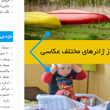
فروش 
عکس‌کا
نگاه ع
تازه تر
دیپتیک 
۶۰ نمونه عکس سبک ماکسیمالیسم
وبینار 
ضبط شد
ماکسیم
نقطه ع
اندازه 
مراحل 
استودیو
دارند
پرتره د