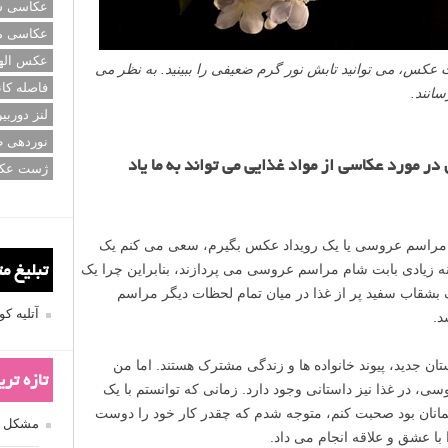
عکاسی سی
عکاسی م
عکس اله
کس، می توانید تابش نور گرم ضعیفی را ببینید. به نظر می
فاصله کان
انند.
لنز دوربی
نوردهی ط
 مورد عکاسی از مواد غذایی می تواند به ما یاد
ژست عک
ک مراسم عروسی یا یک رویداد عکس بگیرم، سعی می کنم یک
 زیادی بابت شام مراسم عروسی می پردازند، بنابراین چرا یک
تبلیغ م
شقاب سفید پر از غذا در میان تمام لحظات دیگر مراسم
آتلیه 
د.
 جدید، پیوند خانواده ها و زندگی مشترک هستند. اما من
تازه تر
، در غذا نیز داستانی وجود دارد. زمانی که توانستم با یک
مانان بود صحبت کنم، متوجه شدم که چقدر کار خود را دوست
مشکل فکوس
ا با عشق و علاقه انجام می داد.