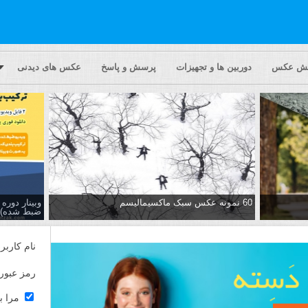
یش عکس
دوربین ها و تجهیزات
پرسش و پاسخ
عکس های دیدنی
60 نمونه عکس سبک ماکسیمالیسم
وبینار دور
ضبط شده)
نام کاربر
رمز عبور
مرا ب