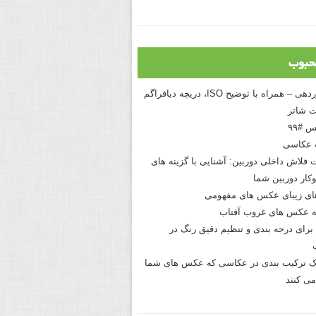
حبوب
درک نوردهی – همراه با توضیح ISO، دریچه دیافراگم
 شاتر
 #۹۹
 عکاسی
 فلاش داخلی دوربین: آشنایی با گزینه های
کار دوربین شما
های زیبای عکس های مفهومی
 عکس های غروب آفتاب
برای درجه بندی و تنظیم دقیق رنگ در
نیک ترکیب بندی در عکاسی که عکس های شما
می کنند