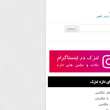
 رمز عبور
ی:
 تازه لنزک
های عکاسی
با عکاسان
 عکاسی