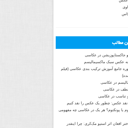
عکس
وی
کاس
ین مطالب
و جاکستا‌پوزیشن در عکاسی
دوره جامع آموزش ترکیب بندی عکاسی (فیلم
ه)
الیسم در عکاسی
طف در عکاسی
و تناسب در عکاسی
نقد عکس: چطور یک عکس را نقد کنیم
م یا پونکتوم؟ هر یک در عکاسی چه مفهومی
ختر افغان اثر استیو مک‌کری: چرا اینقدر