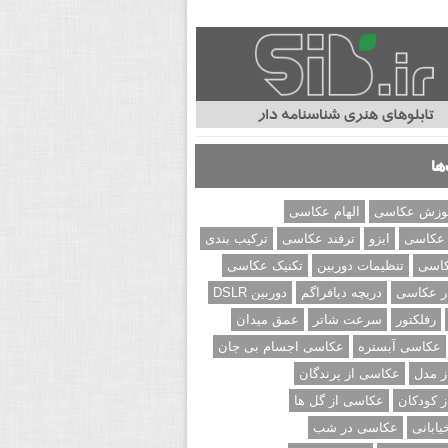
ها
وزش عکاسی
الهام عکاسی
 عکاسی
ایزو
ترفند عکاسی
ترکیب بندی
کاسی
تنظیمات دوربین
تکنیک عکاسی
ر عکاسی
دریچه دیافراگم
دوربین DSLR
رفلکتور
سرعت شاتر
عمق میدان
عکاسی آبستره
عکاسی اجسام بی جان
 مدل
عکاسی از پرندگان
 کودکان
عکاسی از گل ها
ابانی
عکاسی در شب