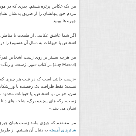
من یک عکاس پرتره هستم. چیزی که در مو
مردم خودِ پنهانشان را از طریق بدنشان نشا
چهره ها ببینید.
اگر شما عاشق عکاسی از طبیعت یا مناظر هس
اشخاص یا حیوانات به دنبال آن هستیم) را در
من هرچه بیشتر بر روی ژست اشخاص تمرکز م
(Jay Maisel) در کتاب «نور، ژست، و رنگ» خود می گوید را در نظر بگیرید:
«ژست حالتی است که در قلب هر چیزی که م
نیست؛ فقط ظرافت یک رقصنده یا ورزشکار
سن، جوانی، یا اشخاص، یا حیوانات محدود ن
ژست، رگه های پیچیده برگ، شاخه های دلتا ما
نشان می دهد.»
من معتقدم که چیزی مانند ژست همان چیزی 
شاترهای آهسته
به دنبال آن هستیم. از طریق