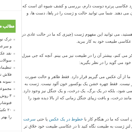
رد عکاسی پرتره دوست دارم، بررسی و کشف شیوه ای است که
ن می دهند. شما می توانید حالت و ژست را در پاها، دست ها، و
مطالب م
تید، می توانید این مفهوم ژست (چیزی که ما در حالت عادی در
 عکاسی طبیعت خود به کار ببرید.
و سرعت
نقد عکس
ی کنم، بیشتر آن را در طبیعت نیز می بینم. آنچه که جی میزل
سوالات
تنظیمات
فلاش تو
ا از آن عکس می گیریم قرار دارد. فقط ظاهر و حالت صورت
نمونه 
 نیست. فقط چهره خشن یک بوکسور خون آلود نیست. ژست به
مجموعه
می شود، بلکه در یک برگ، یک درخت، و یک جنگل نیز وجود دارد.
۳ روش 
نند درخت، و بافت زیبای جنگل زمانی که از بالا دیده شود را
فتوشاپ
۲۰ تک
را بهتر 
است که ما در هنگام کار با
خطوط در یک عکس
یا حتی
سرعت
 لنزِ ژست به طبیعت نگاه کنید تا در عکاسی طبیعت خود خلاق تر