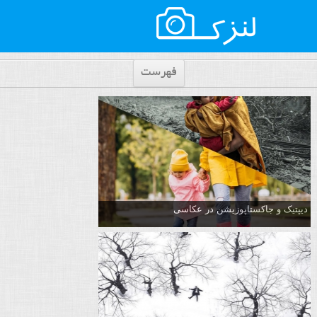
فهرست
دیپتیک و جاکستا‌پوزیشن در عکاسی