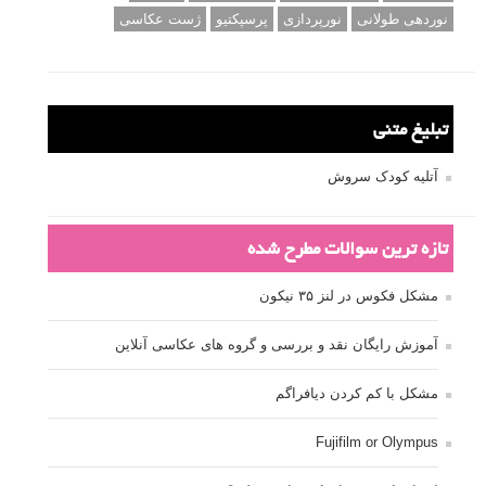
نوردهی طولانی
نورپردازی
پرسپکتیو
ژست عکاسی
تبلیغ متنی
آتلیه کودک سروش
تازه ترین سوالات مطرح شده
مشکل فکوس در لنز ۳۵ نیکون
آموزش رایگان نقد و بررسی و گروه های عکاسی آنلاین
مشکل با کم کردن دیافراگم
Fujifilm or Olympus