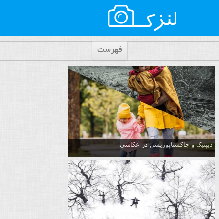
فهرست
دیپتیک و جاکستا‌پوزیشن در عکاسی