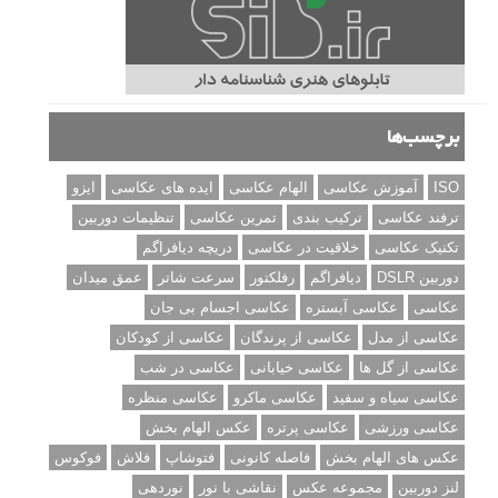
برچسب‌ها
ISO
آموزش عکاسی
الهام عکاسی
ایده های عکاسی
ایزو
ترفند عکاسی
ترکیب بندی
تمرین عکاسی
تنظیمات دوربین
تکنیک عکاسی
خلاقیت در عکاسی
دریچه دیافراگم
دوربین DSLR
دیافراگم
رفلکتور
سرعت شاتر
عمق میدان
عکاسی
عکاسی آبستره
عکاسی اجسام بی جان
عکاسی از مدل
عکاسی از پرندگان
عکاسی از کودکان
عکاسی از گل ها
عکاسی خیابانی
عکاسی در شب
عکاسی سیاه و سفید
عکاسی ماکرو
عکاسی منظره
عکاسی ورزشی
عکاسی پرتره
عکس الهام بخش
عکس های الهام بخش
فاصله کانونی
فتوشاپ
فلاش
فوکوس
لنز دوربین
مجموعه عکس
نقاشی با نور
نوردهی