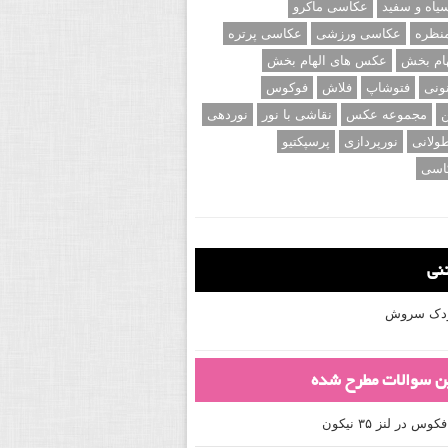
اه و سفید
عکاسی ماکرو
نظره
عکاسی ورزشی
عکاسی پرتره
ام بخش
عکس های الهام بخش
ونی
فتوشاپ
فلاش
فوکوس
ن
مجموعه عکس
نقاشی با نور
نوردهی
ولانی
نورپردازی
پرسپکتیو
اسی
تنی
کودک سروش
ین سوالات مطرح شده
 در لنز ۳۵ نیکون