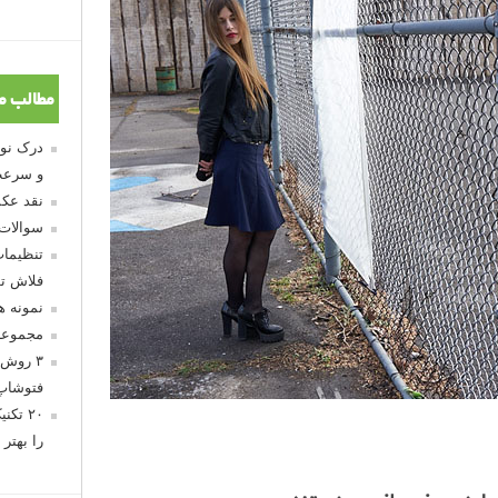
مطالب م
و سرعت
نقد عکس
سوالات
تنظیمات
فلاش تو
نمونه 
مجموعه
۳ روش 
فتوشاپ
۲۰ تک
را بهتر 