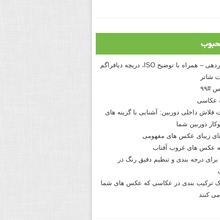
حبوب
درک نوردهی – همراه با توضیح ISO، دریچه دیافراگم
 شاتر
 #۹۹
 عکاسی
 فلاش داخلی دوربین: آشنایی با گزینه های
کار دوربین شما
های زیبای عکس های مفهومی
 عکس های غروب آفتاب
برای درجه بندی و تنظیم دقیق رنگ در
نیک ترکیب بندی در عکاسی که عکس های شما
می کنند