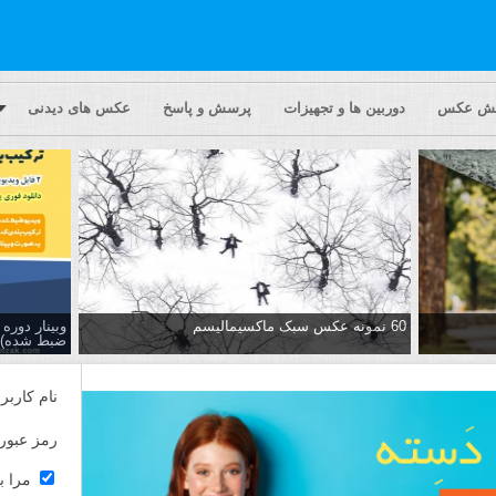
یش عکس
دوربین ها و تجهیزات
پرسش و پاسخ
عکس های دیدنی
60 نمونه عکس سبک ماکسیمالیسم
وبینار دور
ضبط شده)
نام کاربر
رمز عبور
مرا ب