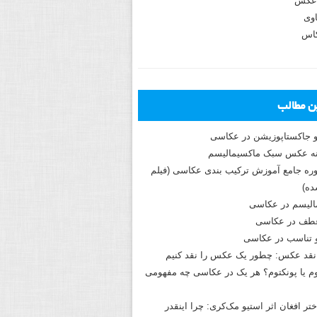
عکس
وی
کاس
ین مطالب
و جاکستا‌پوزیشن در عکاسی
دوره جامع آموزش ترکیب بندی عکاسی (فیلم
ه)
الیسم در عکاسی
طف در عکاسی
و تناسب در عکاسی
نقد عکس: چطور یک عکس را نقد کنیم
م یا پونکتوم؟ هر یک در عکاسی چه مفهومی
ختر افغان اثر استیو مک‌کری: چرا اینقدر