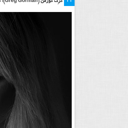
گرِگ گورمن (Greg Gorman): سایه و رمز و راز مهم هستند