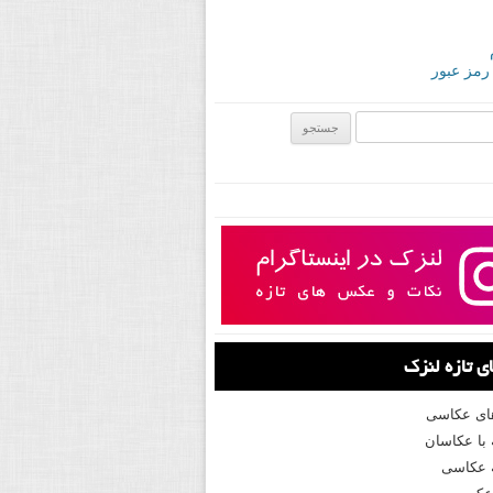
 رمز عبور
ی:
 تازه لنزک
های عکاسی
با عکاسان
 عکاسی