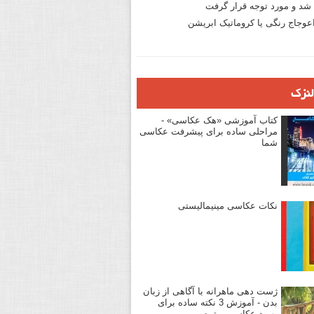
د و مورد توجه قرار گرفت
وجاج رنگی یا کروماتیک ابریشن
لنزک
کتاب آموزشی «هک عکاسی» -
مراحلی ساده برای پیشرفت عکاسی
شما
نکات عکاسی مینیمالیستی
ژست دهی ماهرانه با آگاهی از زبان
بدن - آموزش 3 نکته ساده برای
بهبود عکاسی پرتره