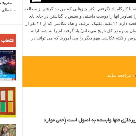
معروف ش
یا کارگاه یاد نگرفتم. اکثر چیزهایی که من یاد گرفتم از مطالعه
خطای اع
را تصاویر آنها را دوست داشتم، و سپس پا گذاشتن در جای پای
آنها، به دست آمده است. در این مقاله، من قصد دارم ۲۱ نکته، تکنیک، ترفند، و هک عکاسی که از ۲۱ نفر از
سان پرتره در کل تاریخ می دانم) یاد گرفته ام را به شما ارائه
م. در قسمت دوم و پایانی این مقاله، ۱۱ درس و نکته عکاسی مهم دیگر را می آموزید که می توانند در
انتخاب 
» مراجعه نمایید.
ینز (Dean Collins): نورپردازی تنها وابسته به اصول است (حتی موارد