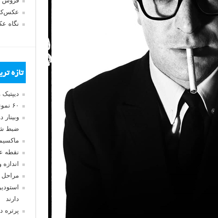
فروش 
عکس‌کا
نگاه ع
تازه تر
دیپتیک 
۶۰ نمونه عکس سبک ماکسیمالیسم
وبینار 
ضبط شد
ماکسیم
نقطه ع
اندازه 
مراحل 
استودیو
دارند
پرتره د