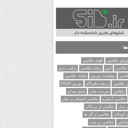
ها
وزش عکاسی
الهام عکاسی
 عکاسی
ایزو
ترفند عکاسی
ترکیب بندی
کاسی
تنظیمات دوربین
تکنیک عکاسی
ر عکاسی
دریچه دیافراگم
دوربین DSLR
رفلکتور
سرعت شاتر
عمق میدان
عکاسی آبستره
عکاسی اجسام بی جان
 مدل
عکاسی از پرندگان
 کودکان
عکاسی از گل ها
ابانی
عکاسی در شب