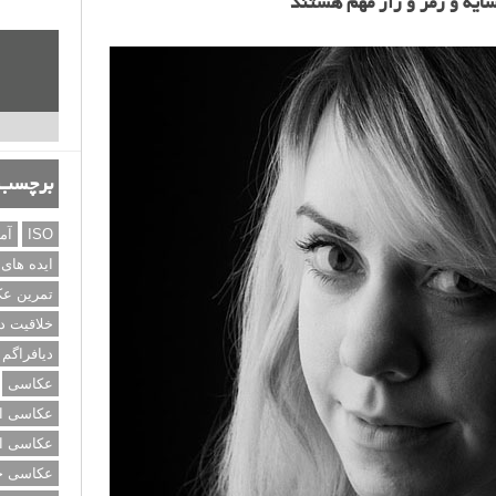
برچسب‌
ISO
آم
ایده های
تمرین ع
خلاقیت د
دیافراگم
عکاسی
عکاسی از
عکاسی از
عکاسی خی