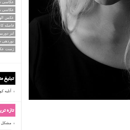
عکاسی سی
عکاسی م
عکس اله
فاصله کان
لنز دوربی
نوردهی ط
ژست عک
تبلیغ م
آتلیه 
تازه تر
مشکل فکوس