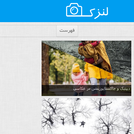
فهرست
دیپتیک و جاکستا‌پوزیشن در عکاسی