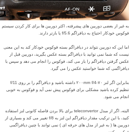
به غیر از بعضی دوربین های پیشرفته، اکثر دوربین ها برای کار کردن سیستم
فوکوس خودکار احتیاج به دیافراگم f/5.6 یا بازتر دارند.
اما این که دوربین نتواند در دیافراگم بسته فوکوس خودکار کند به این معنی
نیست که شما نمی توانید با دیافراگم بسته عکس بگیرید، دوربین قبل از
عکس گرفتن دیافراگم را باز می کند، فوکوس را انجام می دهد و سپس با
دیافراگمی که شما خواستید عکس را می گیرد.
بنابراین اگر لنز ۷۰-۲۰۰mm f/4 داشته باشید و دیافراگم را بر روی f/11
تنظیم کرده باشید مشکلی برای فوکوس پیش نمی آید و فوکوس به خوبی
انجام می شود.
البته، اگر از مبدل teleconvertor برای بالا بردن فاصله کانونی لنز استفاده
کنید، با این ترکیب مقدار دیافراگم این لنز به f/8 تغییر می کند و بسیاری از
دوربین ها ( به غیر از مدل های حرفه ای ) نمی توانند با چنین دیافراگمی
فوکوس کنند.