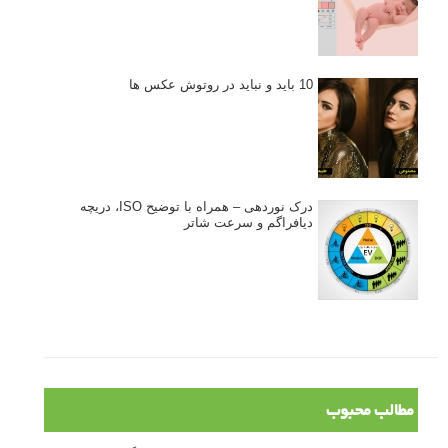
10 باید و نباید در روتوش عکس ها
درک نوردهی – همراه با توضیح ISO، دریچه
دیافراگم و سرعت شاتر
مطالب محبوب