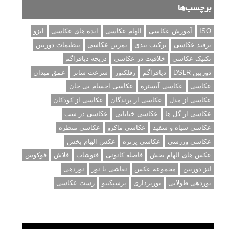
برچسب‌ها
ISO
آموزش عکاسی
الهام عکاسی
ایده های عکاسی
ایزو
ترفند عکاسی
ترکیب بندی
تمرین عکاسی
تنظیمات دوربین
تکنیک عکاسی
خلاقیت در عکاسی
دریچه دیافراگم
دوربین DSLR
دیافراگم
رفلکتور
سرعت شاتر
عمق میدان
عکاسی
عکاسی آبستره
عکاسی اجسام بی جان
عکاسی از مدل
عکاسی از پرندگان
عکاسی از کودکان
عکاسی از گل ها
عکاسی خیابانی
عکاسی در شب
عکاسی سیاه و سفید
عکاسی ماکرو
عکاسی منظره
عکاسی ورزشی
عکاسی پرتره
عکس الهام بخش
عکس های الهام بخش
فاصله کانونی
فتوشاپ
فلاش
فوکوس
لنز دوربین
مجموعه عکس
نقاشی با نور
نوردهی
نوردهی طولانی
نورپردازی
پرسپکتیو
ژست عکاسی