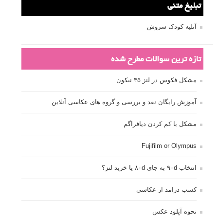
تبلیغ متنی
آتلیه کودک سروش
تازه ترین سوالات مطرح شده
مشکل فکوس در لنز ۳۵ نیکون
آموزش رایگان نقد و بررسی و گروه های عکاسی آنلاین
مشکل با کم کردن دیافراگم
Fujifilm or Olympus
انتخاب ۹۰d به جای ۸۰d یا خرید لنز؟
کسب درامد از عکاسی
نحوه آپلود عکس