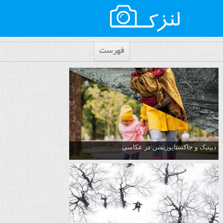
فهرست
دیپتیک و جاکستا‌پوزیشن در عکاسی