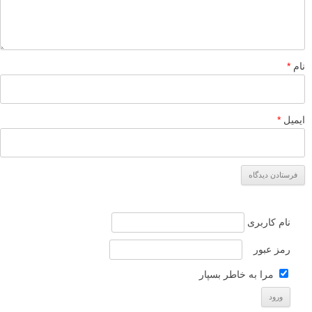
پیشرفته
ویرایش عکس
برچسب ها
بیشتر بخوانید:
آموزش 4 روش برای بهبود عکس هایتان با اسلایدر Clarity در
لایت روم
آموزش تنظیمات پایه در Adobe Camera Raw برای مبتدیان
7 اشتباه در عکاسی طبیعت که ندانسته مرتکب می شوید
[+آموزش نکات مهم پیشگیری]
آموزش ویرایش عکس های منظره با استفاده از Adobe
Camera Raw و Photoshop