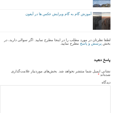
اجازه ندهید هیچ کس تصمیم بگیرد که عکس های شما باید چطور باشند.
نویسنده: کریستین هویبرگ (Christian Hoiberg)