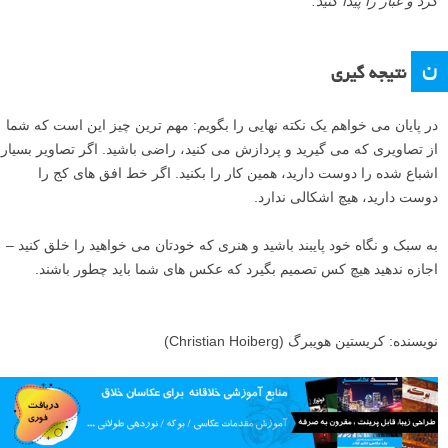
۴
رها کردن نقاط گرد و غبار
این احتمال وجود دارد که حداقل چند نقطه گرد و غبار بر روی تصاویر شما
وجود داشته باشد، مگر این که یک برند دوربین جدید گرفته باشید یا در زمینه
داشتن تجهیزات تمیز یک سوپراستار باشید. به خصوص اگر دائما در شرایط
نامساعد مانند باد، برف، باران، و شن و ماسه عکاسی می کنید، این مسئله
برای شما بیشتر صدق می کند.
حذف نقاط گرد و غبار بسیار آسان است و بیش از پنج دقیقه وقت نمی گیرد،
بنابراین واقعا هیچ بهانه ای برای انجام ندادن این کار وجود ندارد. باید اعتراف
کنید، کاملا غیر حرفه ای به نظر می رسد اگر در یک تصویر زیبا چند نقطه
گرد و غبار در آسمان وجود داشته باشد. آیا شما آن را بر روی دیوار خود
آویزان می کنید؟
به یاد داشته باشید که اگر تصاویر خود را بزرگ کرده و چاپ کنید، حتی
کوچکترین نقاط گرد و غبار هم قابل مشاهده می شوند. بنابراین، خوب است
که تصویر را ۱۰۰% زوم کنید تا بتوانید به دنبال هر گونه نقطه گرد و غبار
احتمالی بگردید. وقتی یک نقطه پیدا کردید، تنها کافی است از ابزار حذف