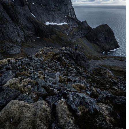
۳
وضوح ۱۰۰%
ممکن است نخواهید این مورد را بشنوید، اما افزایش اسلایدر وضوح
(Clarity) لایت روم به ۱۰۰% به ندرت ایده خوبی است، به خصوص زمانی که
بر روی کل تصویر اعمال شود. اگرچه من موافقم که اضافه کردن وضوح
اغلب می تواند یک برجستگی اضافی به تصویر بدهد، چون بسیاری از بافت ها
و جزئیات خوب را نمایان تر می کند، اما زمانی که به کل تصویر اعمال می
شود، بیشتر از این که خوب باشد به آن آسیب می رساند. همچنین مقدار
قابل توجهی نویز به تصویر اضافه می کند و کیفیت کلی فایل را کاهش می
دهد.
بیایید نگاهی به یک مثال بیاندازیم. در تصویر زیر من وضوح (clarity) را به
۱۰۰% افزایش دادم. (به غیر از آن، هیچ تنظیمات دیگری اعمال نشد). من از
این که مقدار زیادی بافت در کوه برجسته شد خوشم آمد، اما حالا پیش زمینه
نیز به همان اندازه بافت زیادی دارد و برای جلب توجه با کوه رقابت می کند.
در واقع، خزه در پیش زمینه چیزی است که بیننده به طور طبیعی به آن نگاه
می کند، چون هم روشن است و هم شارپ.