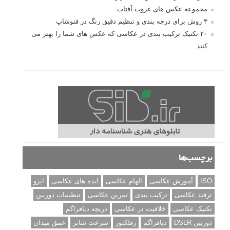
نکات عکاسی مینیمالیستی
ژست دهی ماهرانه با آگاهی از زبان بدن - آموزش
3 نکته ساده برای بهبود عکاسی پرتره
آموزش انتخاب رنگ در عکاسی از کودکان
10 باید و نباید در روتوش عکس ها