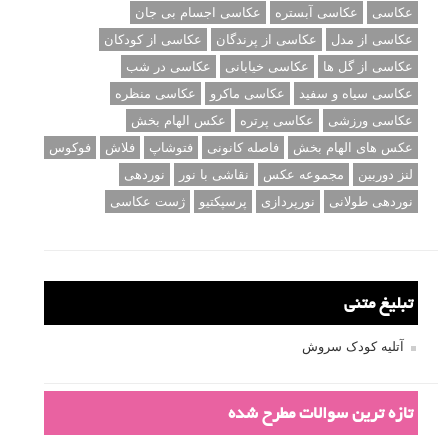
درک نوردهی – همراه با توضیح ISO، دریچه
دیافراگم و سرعت شاتر
مطالب محبوب
درک نوردهی – همراه با توضیح ISO، دریچه دیافراگم و سرعت
شاتر
نقد عکس #۹۹
سوالات عکاسی
تنظیمات فلاش داخلی دوربین: آشنایی با گزینه های فلاش توکار
دوربین شما