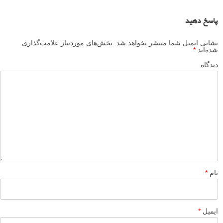
همچنین می توانید تنظیمات تراز سفیدی دستی را در نظر بگیرید (که بر
حسب درجه کلوین اندازه گیری می شود)، اگر می خواهید کنترل بسیار دقیق
تری نسبت به این تنظیمات داشته باشید.
بیشتر بخوانید:
آموزش کامل تراز سفیدی در دوربین و با فتوشاپ
نویسنده: ویل نیکولز (Will Nicholls)
مقدماتی
نکات آموزشی
تنظیمات دوربین
برچسب ها
بیشتر بخوانید:
بهترین تنظیمات دوربین برای عکاسی با فلاش استودیویی