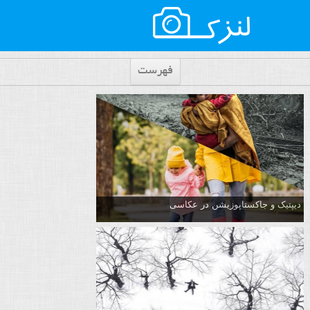
فهرست
دیپتیک و جاکستا‌پوزیشن در عکاسی