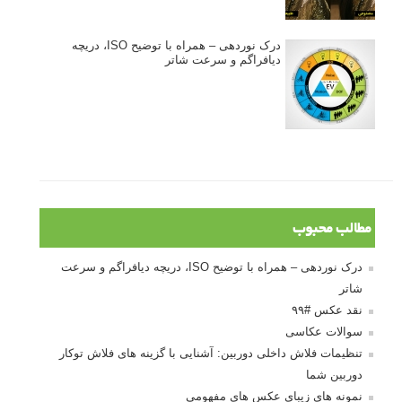
۶۰ نمونه عکس سبک ماکسیمالیسم
وبینار دوره جامع آموزش ترکیب بندی عکاسی (فیلم ضبط شده)
ماکسیمالیسم در عکاسی
نقطه عطف در عکاسی
اندازه و تناسب در عکاسی
مراحل نقد عکس: چطور یک عکس را نقد کنیم
استودیوم یا پونکتوم؟ هر یک در عکاسی چه مفهومی دارند
پرتره دختر افغان اثر استیو مک‌کری: چرا اینقدر معروف شد و مورد
توجه قرار گرفت
خطای اعوجاج رنگی یا کروماتیک ابریشن
انتخاب لنزک
کتاب آموزشی «هک عکاسی» - مراحلی ساده
برای پیشرفت عکاسی شما