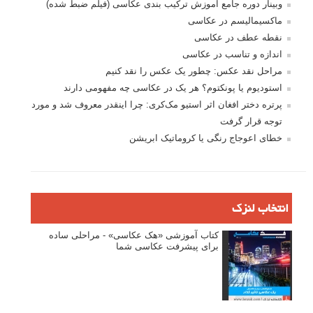
نام کاربری
رمز عبور
مرا به خاطر بسپار
ثبت نام
بازیابی رمز عبور
جستجو یرای: