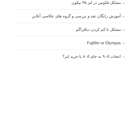
نمونه های زیبای عکس های مفهومی
مجموعه عکس های غروب آفتاب
۳ روش برای درجه بندی و تنظیم دقیق رنگ در فتوشاپ
۲۰ تکنیک ترکیب بندی در عکاسی که عکس های شما را بهتر می
کنند
برچسب‌ها
ISO
آموزش عکاسی
الهام عکاسی
ایده های عکاسی
ایزو
ترفند عکاسی
ترکیب بندی
تمرین عکاسی
تنظیمات دوربین
تکنیک عکاسی
خلاقیت در عکاسی
دریچه دیافراگم