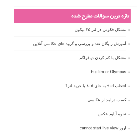
تازه ترین سوالات مطرح شده
مشکل فکوس در لنز ۳۵ نیکون
آموزش رایگان نقد و بررسی و گروه های عکاسی آنلاین
مشکل با کم کردن دیافراگم
Fujifilm or Olympus
انتخاب ۹۰d به جای ۸۰d یا خرید لنز؟
کسب درامد از عکاسی
نحوه آپلود عکس
ارور cannot start live view