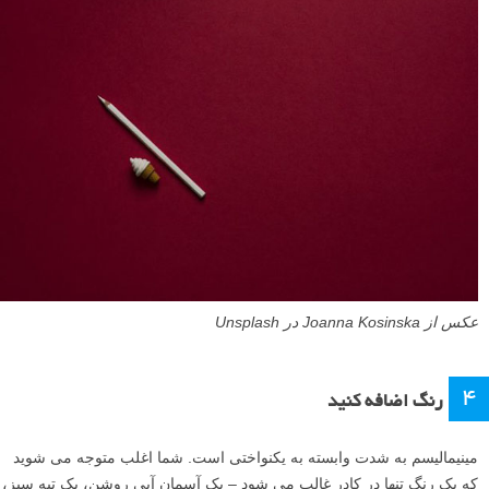
عکس از Joanna Kosinska در Unsplash
4
رنگ اضافه کنید
مینیمالیسم به شدت وابسته به یکنواختی است. شما اغلب متوجه می شوید
که یک رنگ تنها در کادر غالب می شود – یک آسمان آبی روشن، یک تپه سبز،