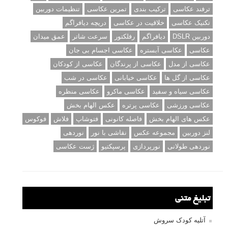
ترفند عکاسی
ترکیب بندی
تمرین عکاسی
تنظیمات دوربین
تکنیک عکاسی
خلاقیت در عکاسی
دریچه دیافراگم
دوربین DSLR
دیافراگم
رفلکتور
سرعت شاتر
عمق میدان
عکاسی
عکاسی آبستره
عکاسی اجسام بی جان
عکاسی از مدل
عکاسی از پرندگان
عکاسی از کودکان
عکاسی از گل ها
عکاسی خیابانی
عکاسی در شب
عکاسی سیاه و سفید
عکاسی ماکرو
عکاسی منظره
عکاسی ورزشی
عکاسی پرتره
عکس الهام بخش
عکس های الهام بخش
فاصله کانونی
فتوشاپ
فلاش
فوکوس
لنز دوربین
مجموعه عکس
نقاشی با نور
نوردهی
نوردهی طولانی
نورپردازی
پرسپکتیو
ژست عکاسی
تبلیغ متنی
آتلیه کودک سروش