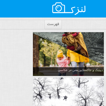
فهرست
دیپتیک و جاکستا‌پوزیشن در عکاسی