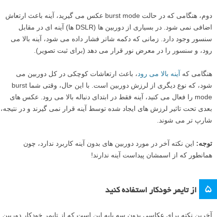
دوم، هنگامی که در حالت burst mode عکس می گیرید، آینه باعث ارتعاش
اضافی نمی شود. در بسیاری از دوربین ها (DSLR ها) آینه ای در مقابل
سنسور وجود دارد. زمانی که دکمه شاتر فشار داده می شود، آینه بالا می
رود، و سنسور را در معرض نور قرار می دهد (برای ثبت تصویر).
هنگامی که
آینه بالا می رود
، باعث ارتعاشات کوچکی در کل دوربین می
شود، که نوع دیگری از لرزش دوربین است. با این حال، وقتی شما burst
mode را فعال می کنید، آینه فقط در ابتدای دنباله بالا می رود. عکس های
بعدی تحت تاثیر لرزش های ایجاد شده توسط آینه قرار نمی گیرند و در نتیجه،
شارپ تر می شوند.
توجه:
این نکته آخر در مورد دوربین های بدون آینه کاربرد ندارد، چون
همانطور که از اسمشان پیداست آینه ندارند!
۵
از تایمر خودکار استفاده کنید
آخرین نکته برای عکاسی بدون سه پایه این است که از تایمر خودکار دوربین