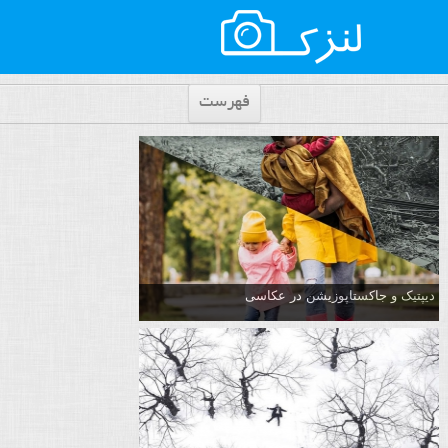
فهرست
دیپتیک و جاکستا‌پوزیشن در عکاسی