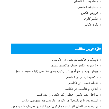
مصاحبه با عکاسان
مسابقه عکاسی
فروش عکس
عکس‌کاوی
نگاه عکاس
تازه ترین مطالب
دیپتیک و جاکستا‌پوزیشن در عکاسی
۶۰ نمونه عکس سبک ماکسیمالیسم
وبینار دوره جامع آموزش ترکیب بندی عکاسی (فیلم ضبط شده)
ماکسیمالیسم در عکاسی
نقطه عطف در عکاسی
اندازه و تناسب در عکاسی
مراحل نقد عکس: چطور یک عکس را نقد کنیم
استودیوم یا پونکتوم؟ هر یک در عکاسی چه مفهومی دارند
پرتره دختر افغان اثر استیو مک‌کری: چرا اینقدر معروف شد و مورد