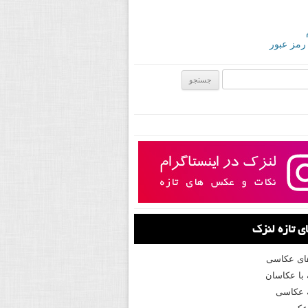
 رمز عبور
ی:
 تازه لنزک
های عکاسی
با عکاسان
 عکاسی