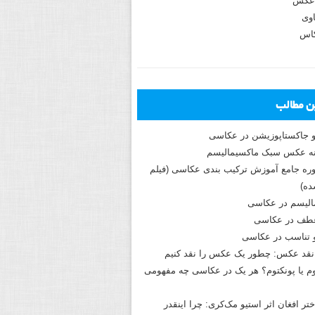
عکس
وی
کاس
ین مطالب
و جاکستا‌پوزیشن در عکاسی
دوره جامع آموزش ترکیب بندی عکاسی (فیلم
ه)
الیسم در عکاسی
طف در عکاسی
و تناسب در عکاسی
نقد عکس: چطور یک عکس را نقد کنیم
م یا پونکتوم؟ هر یک در عکاسی چه مفهومی
ختر افغان اثر استیو مک‌کری: چرا اینقدر