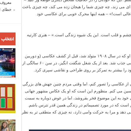
معروف ش
قه ای می زند، چه چیزی شما را هیجان زده می کند، چه چیزی باعث
خطای اع
عا عالی است!» – همه اینها محرک خوبی برای عکاسی خود
شم و قلب است. این یک شیوه زندگی است.» – هنری کارتیه
انتخاب 
سوژه امروز من هنری کارتیه برسون است. او که در سال ۱۹۰۸ متولد شد، قبل از کشف عکاسی (و دوربین
لایکا) در سن ۲۴ سالگی، ابتدا به سمت نقاشی جذب شد. بعد از یک شغل شگفت انگیز، در سن ۶۰ سالگی از
 را بیشتر به تمرکز بر روی طراحی و نقاشی سپری کرد.
از عکاسی را تصور کنم، اما وقتی مردم چنین جهش های بزرگی
تحسین می کنم. منظورم این است که او یک عکاس مشهور جهانی
خود به این موضوع فخر بفروشد، اما در عوض دوباره به سمت
ت که در مورد تصمیماتم در زندگی همین قدر نترس باشم.
می دهد و مرا به حرکت وامی دارد، نه چیزی که منطقی تر به نظر