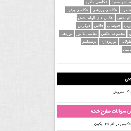
اه و سفید
عکاسی ماکرو
نظره
عکاسی ورزشی
عکاسی پرتره
ام بخش
عکس های الهام بخش
ونی
فتوشاپ
فلاش
فوکوس
ن
مجموعه عکس
نقاشی با نور
نوردهی
ولانی
نورپردازی
پرسپکتیو
اسی
تنی
کودک سروش
ین سوالات مطرح شده
 در لنز ۳۵ نیکون