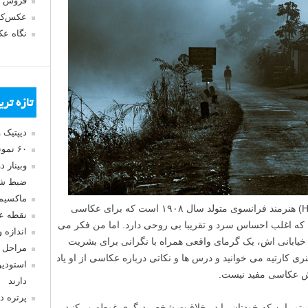
فروش 
عکس‌کا
نگاه ع
تازه تر
دیپتیک 
۶۰ نمونه عکس سبک ماکسیمالیسم
وبینار 
ضبط شد
ماکسیم
هنری کارتیه برسون (Henri Cartier-Bresson) هنرمند فرانسوی متولد سال ۱۹۰۸ است که برای عکاسی
نقطه ع
 که اغلب احساس سرد و تقریبا بی روحی دارد. اما من فکر می
اندازه 
یابانی اش، یک گرمای واقعی همراه با نگرانی برای بشریت
مراحل 
نری کارتیه می خوانید و درس ها و نکاتی درباره عکاسی از او یاد
استودیو
ش عکاسی مفید نیست.
دارند
پرتره د
تم. این که خودتان را در خلاقیت شخص دیگری غوطه ور کنید –