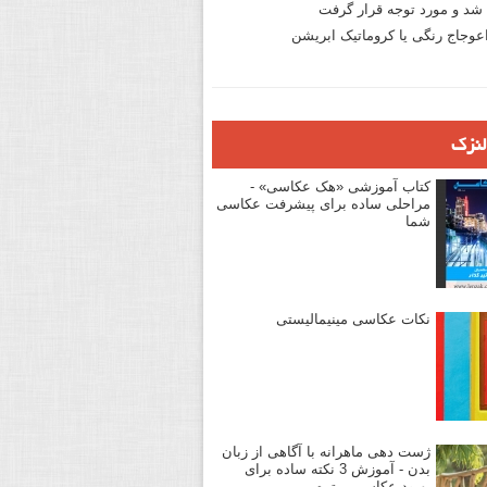
د و مورد توجه قرار گرفت
وجاج رنگی یا کروماتیک ابریشن
لنزک
کتاب آموزشی «هک عکاسی» -
مراحلی ساده برای پیشرفت عکاسی
شما
نکات عکاسی مینیمالیستی
ژست دهی ماهرانه با آگاهی از زبان
بدن - آموزش 3 نکته ساده برای
بهبود عکاسی پرتره