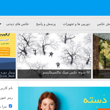
یش عکس
دوربین ها و تجهیزات
پرسش و پاسخ
عکس های دیدنی
60 نمونه عکس سبک ماکسیمالیسم
وبینار دور
ضبط شده)
نام کاربر
رمز عبور
مرا ب