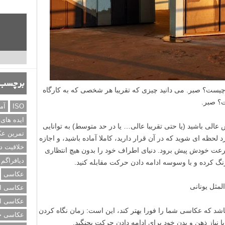
برچسب‌
یست؟ صبر. می دانید چیزی که تقریبا هر شخصی که به کارگاه
ت؟ صبر.
ISO
آم
ایده های
 عالی باشید (یا حتی تقریبا عالی… یا در حد متوسط) به توانایی
تمرین ع
د لحظه ای شوید که در آن قرار دارید، کاملا آماده باشید، و اجازه
خلاقیت د
رعت خودش پیش برود. دنیای اطراف خود را بدون هیچ انتظاری
دیافراگم
درنگ کرده و با وسوسه ادامه دادن حرکت مقابله کنید.
عکاسی
مثل یونانی
عکاسی از
عکاسی از
باشد که عکاسی شما را فورا بهتر کند، این است: زمان نگاه کردن
عکاسی خی
ا نیاز ذهن و بدن خود برای ادامه دادن حرکت بجنگید.