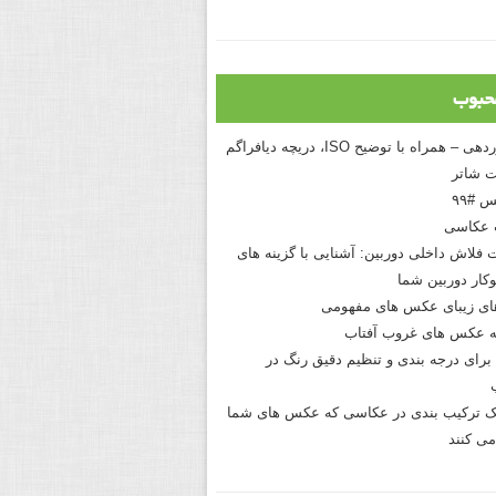
حبوب
درک نوردهی – همراه با توضیح ISO، دریچه دیافراگم
 شاتر
 #۹۹
 عکاسی
 فلاش داخلی دوربین: آشنایی با گزینه های
کار دوربین شما
های زیبای عکس های مفهومی
 عکس های غروب آفتاب
برای درجه بندی و تنظیم دقیق رنگ در
نیک ترکیب بندی در عکاسی که عکس های شما
می کنند