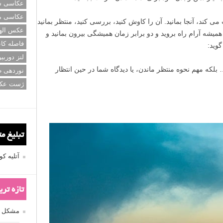
عکاسی سی
عکاسی م
 کند، آنجا بمانید. آن را کاوش کنید، بررسی کنید، منتظر بمانید
عکس اله
 همیشه آرام راه بروید و دو برابر زمان همیشگی بیرون بمانید و
فاصله کان
وید:
لنز دوربی
که مهم نحوه منتظر ماندن، یا دیدگاه شما در حین انتظار
نوردهی ط
ژست عک
تبلیغ م
آتلیه 
تازه تر
مشکل فکوس