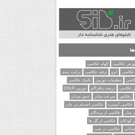
ها
وزش عکاسی
الهام عکاسی
 عکاسی
ایزو
ترفند عکاسی
ترکیب بندی
کاسی
تنظیمات دوربین
تکنیک عکاسی
ر عکاسی
دریچه دیافراگم
دوربین DSLR
رفلکتور
سرعت شاتر
عمق میدان
عکاسی آبستره
عکاسی اجسام بی جان
 مدل
عکاسی از پرندگان
 کودکان
عکاسی از گل ها
ابانی
عکاسی در شب