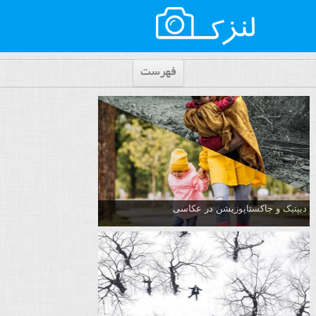
فهرست
دیپتیک و جاکستا‌پوزیشن در عکاسی