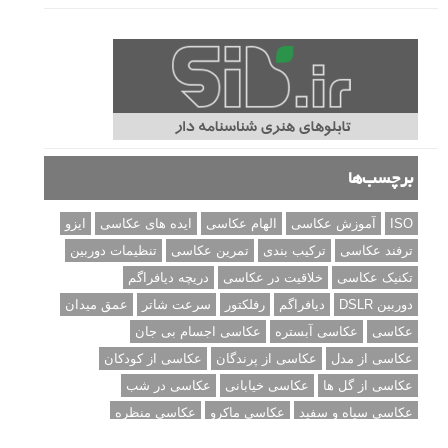
برچسب‌ها
ISO
آموزش عکاسی
الهام عکاسی
ایده های عکاسی
ایزو
ترفند عکاسی
ترکیب بندی
تمرین عکاسی
تنظیمات دوربین
تکنیک عکاسی
خلاقیت در عکاسی
دریچه دیافراگم
دوربین DSLR
دیافراگم
رفلکتور
سرعت شاتر
عمق میدان
عکاسی
عکاسی آبستره
عکاسی اجسام بی جان
عکاسی از مدل
عکاسی از پرندگان
عکاسی از کودکان
عکاسی از گل ها
عکاسی خیابانی
عکاسی در شب
عکاسی سیاه و سفید
عکاسی ماکرو
عکاسی منظره
عکاسی ورزشی
عکاسی پرتره
عکس الهام بخش