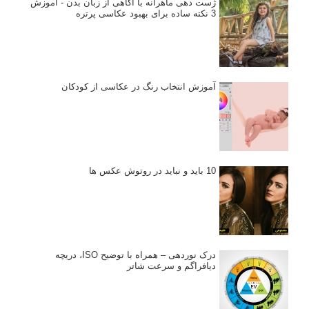
ژست دهی ماهرانه با آگاهی از زبان بدن - آموزش
3 نکته ساده برای بهبود عکاسی پرتره
آموزش انتخاب رنگ در عکاسی از کودکان
10 باید و نباید در روتوش عکس ها
درک نوردهی – همراه با توضیح ISO، دریچه
دیافراگم و سرعت شاتر