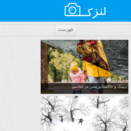
فهرست
دیپتیک و جاکستا‌پوزیشن در عکاسی