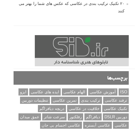
۲۰ تکنیک ترکیب بندی در عکاسی که عکس های شما را بهتر می
کنند
برچسب‌ها
ISO
آموزش عکاسی
الهام عکاسی
ایده های عکاسی
ایزو
ترفند عکاسی
ترکیب بندی
تمرین عکاسی
تنظیمات دوربین
تکنیک عکاسی
خلاقیت در عکاسی
دریچه دیافراگم
دوربین DSLR
دیافراگم
رفلکتور
سرعت شاتر
عمق میدان
عکاسی
عکاسی آبستره
عکاسی اجسام بی جان
عکاسی از مدل
عکاسی از پرندگان
عکاسی از کودکان