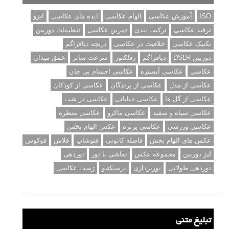
ISO
آموزش عکاسی
الهام عکاسی
ایده های عکاسی
ایزو
ترفند عکاسی
ترکیب بندی
تمرین عکاسی
تنظیمات دوربین
تکنیک عکاسی
خلاقیت در عکاسی
دریچه دیافراگم
دوربین DSLR
دیافراگم
رفلکتور
سرعت شاتر
عمق میدان
عکاسی
عکاسی آبستره
عکاسی اجسام بی جان
عکاسی از مدل
عکاسی از پرندگان
عکاسی از کودکان
عکاسی از گل ها
عکاسی خیابانی
عکاسی در شب
عکاسی سیاه و سفید
عکاسی ماکرو
عکاسی منظره
عکاسی ورزشی
عکاسی پرتره
عکس الهام بخش
عکس های الهام بخش
فاصله کانونی
فتوشاپ
فلاش
فوکوس
لنز دوربین
مجموعه عکس
نقاشی با نور
نوردهی
نوردهی طولانی
نورپردازی
پرسپکتیو
ژست عکاسی
تبلیغ متنی