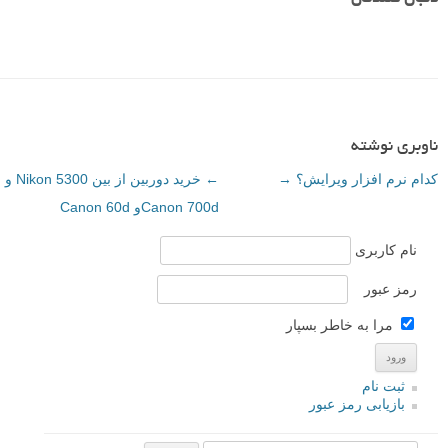
ناوبری نوشته
کدام نرم افزار ویرایش؟
→
←
خرید دوربین از بین Nikon 5300 و
Canon 700dو Canon 60d
نام کاربری
رمز عبور
مرا به خاطر بسپار
ثبت نام
بازیابی رمز عبور