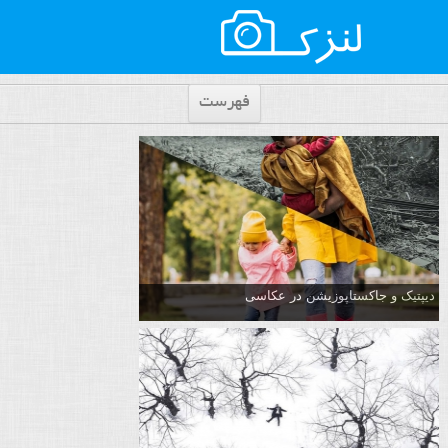
فهرست
دیپتیک و جاکستا‌پوزیشن در عکاسی