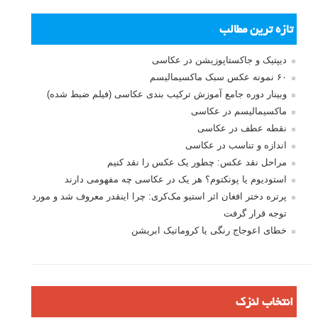
تازه ترین مطالب
دیپتیک و جاکستا‌پوزیشن در عکاسی
۶۰ نمونه عکس سبک ماکسیمالیسم
وبینار دوره جامع آموزش ترکیب بندی عکاسی (فیلم ضبط شده)
ماکسیمالیسم در عکاسی
نقطه عطف در عکاسی
اندازه و تناسب در عکاسی
مراحل نقد عکس: چطور یک عکس را نقد کنیم
استودیوم یا پونکتوم؟ هر یک در عکاسی چه مفهومی دارند
پرتره دختر افغان اثر استیو مک‌کری: چرا اینقدر معروف شد و مورد
توجه قرار گرفت
خطای اعوجاج رنگی یا کروماتیک ابریشن
انتخاب لنزک