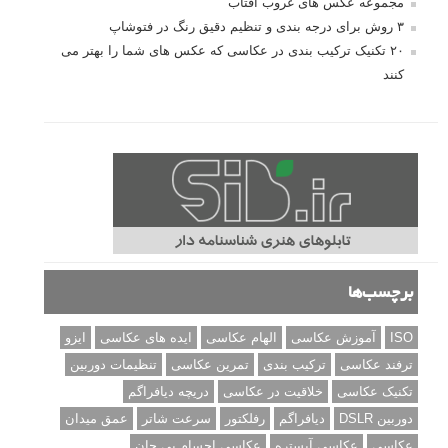
مجموعه عکس های غروب آفتاب
۳ روش برای درجه بندی و تنظیم دقیق رنگ در فتوشاپ
۲۰ تکنیک ترکیب بندی در عکاسی که عکس های شما را بهتر می
کنند
برچسب‌ها
ISO
آموزش عکاسی
الهام عکاسی
ایده های عکاسی
ایزو
ترفند عکاسی
ترکیب بندی
تمرین عکاسی
تنظیمات دوربین
تکنیک عکاسی
خلاقیت در عکاسی
دریچه دیافراگم
دوربین DSLR
دیافراگم
رفلکتور
سرعت شاتر
عمق میدان
عکاسی
عکاسی آبستره
عکاسی اجسام بی جان