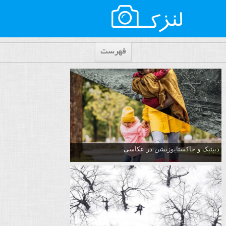
فهرست
دیپتیک و جاکستا‌پوزیشن در عکاسی