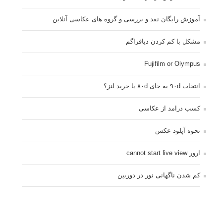
آموزش رایگان نقد و بررسی و گروه های عکاسی آنلاین
مشکل با کم کردن دیافراگم
Fujifilm or Olympus
انتخاب ۹۰d به جای ۸۰d یا خرید لنز؟
کسب درامد از عکاسی
نحوه آپلود عکس
ارور cannot start live view
کم شدن ناگهانی نور در دوربین
نورسنجی فلاشر پرتابل