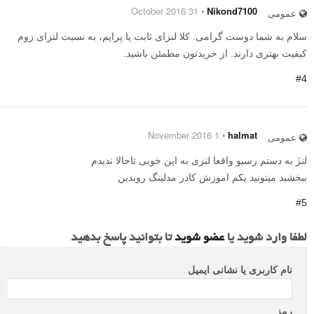
31 October 2016
⋅
Nikond7100
عمومی
سلام به شما دوست گرامی. کلا لنزای ثابت یا پرایم، به نسبت لنزای زوم
کیفیت بهتری دارند. از خریدتون مطمئن باشید.
#4
1 November 2016
⋅
halmat
عمومی
لنزَ به دستم رسیو واقعا لنزی به این خوبی تاحالا ندیدم
ببخشید میتونید یکم اموزش کادر مدلینگ روبدین
#5
لطفا وارد شوید یا
عضو شوید
تا بتوانید پاسخ بدهید
نام کاربری یا نشانی ایمیل
رمز