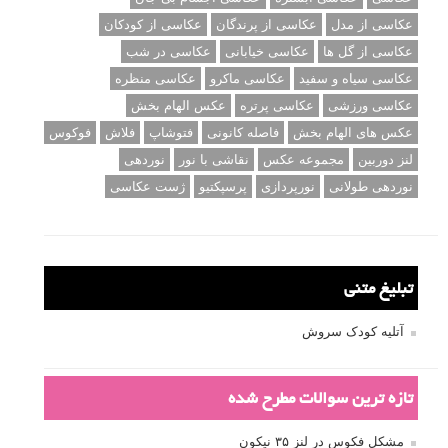
عکاسی از مدل
عکاسی از پرندگان
عکاسی از کودکان
عکاسی از گل ها
عکاسی خیابانی
عکاسی در شب
عکاسی سیاه و سفید
عکاسی ماکرو
عکاسی منظره
عکاسی ورزشی
عکاسی پرتره
عکس الهام بخش
عکس های الهام بخش
فاصله کانونی
فتوشاپ
فلاش
فوکوس
لنز دوربین
مجموعه عکس
نقاشی با نور
نوردهی
نوردهی طولانی
نورپردازی
پرسپکتیو
ژست عکاسی
تبلیغ متنی
آتلیه کودک سروش
تازه ترین سوالات مطرح شده
مشکل فکوس در لنز ۳۵ نیکون