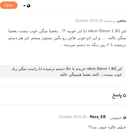
Open
مخفی
پرسیده 29 October 2016
لنز nikon 50mm 1.8G ایا لنز خوبیه ؟؟…بعضیا میگن خوب نیست بعضیا
میگن عالیه …..و این لنز‌خوبی هاش رو بگین ممنون میشم..لنز هم دستم
نرسیده تا ۲ روز دیگه به دستم میرسه….
لنز nikon 50mm 1.8G خریدم تا حالا دستم نرسیده ایا راست میگن زیاد
خوب نیست....البته بعضیا هم‌میگن عالیه
5
پاسخ
29 October 2016
⋅
Reza_EB
عمومی
خیلیم عالیه چیش بده؟!