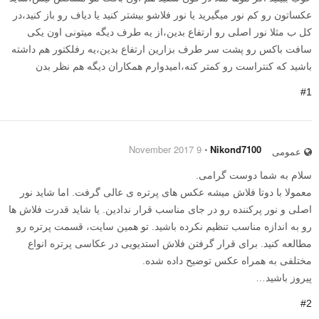
عکساتون رو کم نور میگیرید یا نور فلاشو بیشتر کنید یا دیاف رو باز کنید،در
کل ب مثلا نور اصلی رو ارتفاع بدین،از یه طرف دیگه میتونی اون یکی
سافت باکس رو پشت سر طرف بزارین ارتفاع بدین،یه رفلکتور هم داشته
باشید که کنتراست رو کمتر کنه،امیدوارم همکاران دیگه هم نظر بدن
#1
9 November 2017
⋅
Nikond7100
عمومی
سلام به شما دوست گرامی.
معمولا با دوتا فلاش میشه عکس های پرتره ی عالی گرفت. اما شاید نور
اصلی و نور پرکننده رو در جای مناسب قرار ندادین. یا شاید قدرت فلاش ها
رو به اندازه مناسب تنظیم نکرده باشید. تو همین سایت، قسمت پرتره رو
مطالعه کنید. برای قرار گرفتن فلاش استدیویی در عکاسی پرتره انواع
مختلفی به همراه عکس توضیح داده شده.
پیروز باشید…
#2