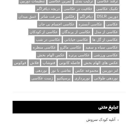
ترفند عکاسی
ترکیب بندی
تمرین عکاسی
تنظیمات دوربین
تکنیک عکاسی
خلاقیت در عکاسی
دریچه دیافراگم
دوربین DSLR
دیافراگم
رفلکتور
سرعت شاتر
عمق میدان
عکاسی
عکاسی آبستره
عکاسی اجسام بی جان
عکاسی از مدل
عکاسی از پرندگان
عکاسی از کودکان
عکاسی از گل ها
عکاسی خیابانی
عکاسی در شب
عکاسی سیاه و سفید
عکاسی ماکرو
عکاسی منظره
عکاسی ورزشی
عکاسی پرتره
عکس الهام بخش
عکس های الهام بخش
فاصله کانونی
فتوشاپ
فلاش
فوکوس
لنز دوربین
مجموعه عکس
نقاشی با نور
نوردهی
نوردهی طولانی
نورپردازی
پرسپکتیو
ژست عکاسی
تبلیغ متنی
آتلیه کودک سروش