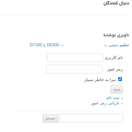
دنبال کنندگان
ناوبری نوشته
تنظیم دستی
→
←
D5300 یا D7100
نام کاربری
رمز عبور
مرا به خاطر بسپار
ثبت نام
بازیابی رمز عبور
جستجو یرای: