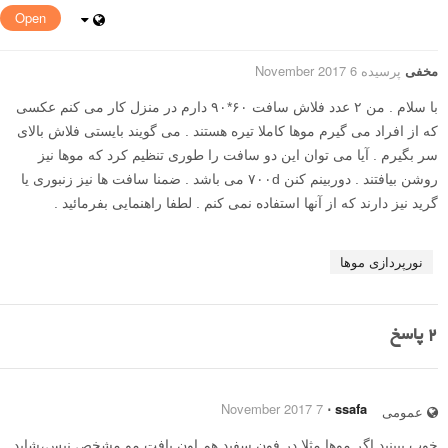
Open
مخفی
پرسیده 6 November 2017
با سلام . من ۲ عدد فلاش سافت ۶۰*۹۰ دارم در منزل کار می کنم عکسی
که از افراد می گیرم موها کاملا تیره هستند . می گویند بایستی فلاش بالای
سر بگیرم . آیا می توان این دو سافت را طوری تنظیم کرد که موها نیز
روشن بیافتند . دوربینم کنن ۷۰۰d می باشد . ضمنا سافت ها نیز زنبوری یا
گرید نیز دارند که از آنها استفاده نمی کنم . لطفا راهنمایی بفرمائید .
نورپردازی موها
2
پاسخ
7 November 2017
⋅
ssafa
عمومی
خوب ببینید اگر موها مثلا در فون سفید هم اون بافت مو مشخص نیس،شاید