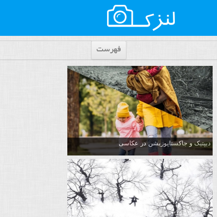
فهرست
دیپتیک و جاکستا‌پوزیشن در عکاسی