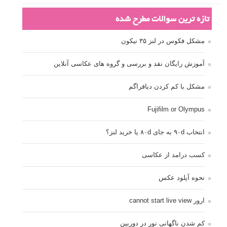
تازه ترین سوالات مطرح شده
مشکل فکوس در لنز ۳۵ نیکون
آموزش رایگان نقد و بررسی و گروه های عکاسی آنلاین
مشکل با کم کردن دیافراگم
Fujifilm or Olympus
انتخاب ۹۰d به جای ۸۰d یا خرید لنز؟
کسب درامد از عکاسی
نحوه آپلود عکس
ارور cannot start live view
کم شدن ناگهانی نور در دوربین