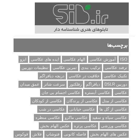
برچسب‌ها
ISO
آموزش عکاسی
الهام عکاسی
ایده های عکاسی
ایزو
ترفند عکاسی
ترکیب بندی
تمرین عکاسی
تنظیمات دوربین
تکنیک عکاسی
خلاقیت در عکاسی
دریچه دیافراگم
دوربین DSLR
دیافراگم
رفلکتور
سرعت شاتر
عمق میدان
عکاسی
عکاسی آبستره
عکاسی اجسام بی جان
عکاسی از مدل
عکاسی از پرندگان
عکاسی از کودکان
عکاسی از گل ها
عکاسی خیابانی
عکاسی در شب
عکاسی سیاه و سفید
عکاسی ماکرو
عکاسی منظره
عکاسی ورزشی
عکاسی پرتره
عکس الهام بخش
عکس های الهام بخش
فاصله کانونی
فتوشاپ
فلاش
فوکوس