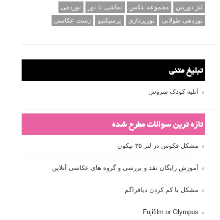
لنز دوربین
مجموعه عکس
نقاشی با نور
نوردهی
نوردهی طولانی
نورپردازی
پرسپکتیو
ژست عکاسی
تبلیغ متنی
آتلیه کودک سروش
تازه ترین سوالات مطرح شده
مشکل فکوس در لنز ۳۵ نیکون
آموزش رایگان نقد و بررسی و گروه های عکاسی آنلاین
مشکل با کم کردن دیافراگم
Fujifilm or Olympus