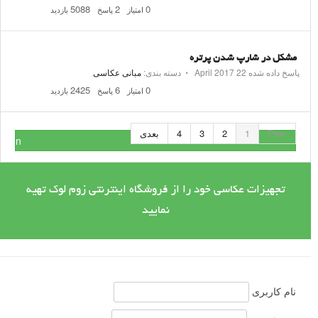
5088
2
0
امتیاز
پاسخ
بازدید
مشکل در شارپ شدن پرتره
پاسخ داده شده
22 April 2017
⋅
دسته بندی:
مبانی عکاسی
2425
6
0
امتیاز
پاسخ
بازدید
Prev
1
2
3
4
بعدی
stion
تجهیزات عکاسی خود را از فروشگاه اینترنتی زوم لوک تهیه
نمایید
نام کاربری