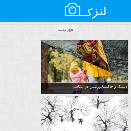
فهرست
دیپتیک و جاکستا‌پوزیشن در عکاسی