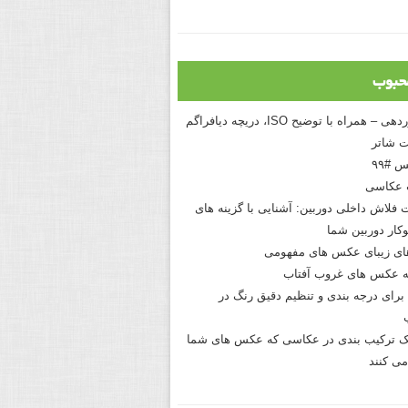
حبوب
درک نوردهی – همراه با توضیح ISO، دریچه دیافراگم
 شاتر
 #۹۹
 عکاسی
 فلاش داخلی دوربین: آشنایی با گزینه های
کار دوربین شما
های زیبای عکس های مفهومی
 عکس های غروب آفتاب
برای درجه بندی و تنظیم دقیق رنگ در
نیک ترکیب بندی در عکاسی که عکس های شما
می کنند