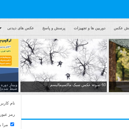
یش عکس
دوربین ها و تجهیزات
پرسش و پاسخ
عکس های دیدنی
60 نمونه عکس سبک ماکسیمالیسم
وبینار دور
ضبط شده)
نام کاربر
رمز عبور
مرا ب