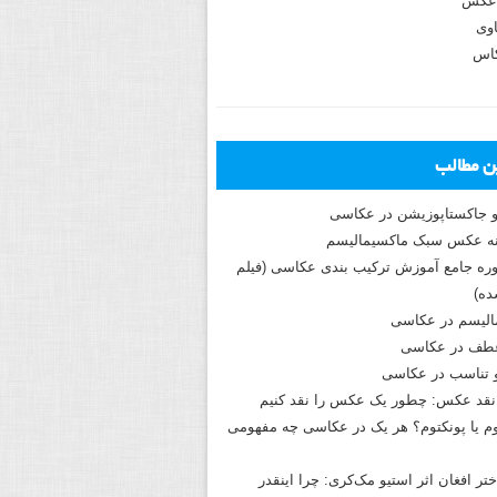
عکس
وی
کاس
ین مطالب
و جاکستا‌پوزیشن در عکاسی
دوره جامع آموزش ترکیب بندی عکاسی (فیلم
ه)
الیسم در عکاسی
طف در عکاسی
و تناسب در عکاسی
نقد عکس: چطور یک عکس را نقد کنیم
م یا پونکتوم؟ هر یک در عکاسی چه مفهومی
ختر افغان اثر استیو مک‌کری: چرا اینقدر