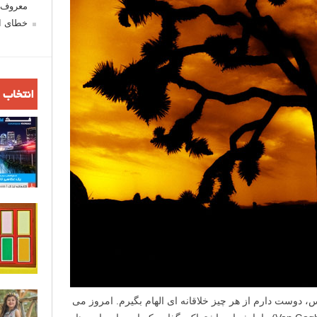
معروف ش
خطای اع
انتخاب 
 دوست دارم از هر چیز خلاقانه ای الهام بگیرم. امروز می