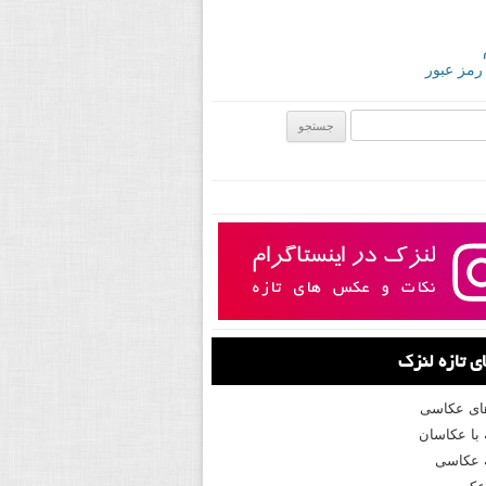
 رمز عبور
ی:
 تازه لنزک
های عکاسی
با عکاسان
 عکاسی