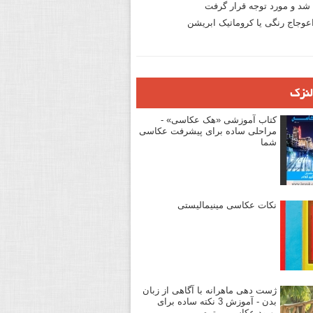
د و مورد توجه قرار گرفت
وجاج رنگی یا کروماتیک ابریشن
لنزک
کتاب آموزشی «هک عکاسی» -
مراحلی ساده برای پیشرفت عکاسی
شما
نکات عکاسی مینیمالیستی
ژست دهی ماهرانه با آگاهی از زبان
بدن - آموزش 3 نکته ساده برای
بهبود عکاسی پرتره