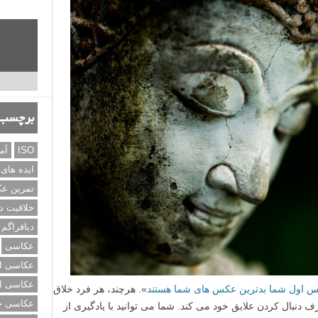
برچسب‌
ISO
آم
ایده های
تمرین ع
خلاقیت د
دیافراگم
عکاسی
عکاسی از
عکاسی از
س اول شما بدترین عکس های شما هستند
». هرچند، هر فرد خلاق
عکاسی خی
دنبال کردن علایق خود می کند. شما می توانید با یادگیری از