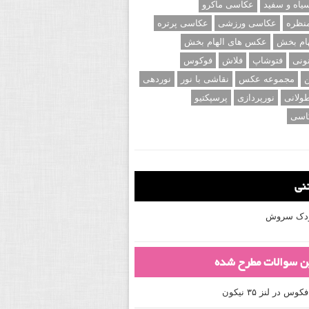
اه و سفید
عکاسی ماکرو
نظره
عکاسی ورزشی
عکاسی پرتره
ام بخش
عکس های الهام بخش
ونی
فتوشاپ
فلاش
فوکوس
ن
مجموعه عکس
نقاشی با نور
نوردهی
ولانی
نورپردازی
پرسپکتیو
اسی
تنی
کودک سروش
ین سوالات مطرح شده
 در لنز ۳۵ نیکون