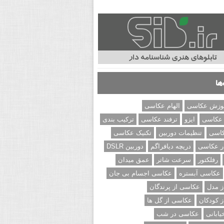
ها
وزش عکاسی
الهام عکاسی
 عکاسی
ایزو
ترفند عکاسی
ترکیب بندی
کاسی
تنظیمات دوربین
تکنیک عکاسی
ر عکاسی
دریچه دیافراگم
دوربین DSLR
رفلکتور
سرعت شاتر
عمق میدان
عکاسی آبستره
عکاسی اجسام بی جان
 مدل
عکاسی از پرندگان
 کودکان
عکاسی از گل ها
ابانی
عکاسی در شب