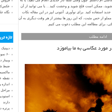
فروش 
ید، ممکن است فلج شوید و وحشت کنید… یا می توانید از آن
عکس‌کا
د استفاده کنید. برای نوآوری. آنتونی ایپز در این مقاله نکات
نگاه ع
 مملو از حس مثبت، که این روز ها بیشتر از هر وقت دیگری به آن
لنزکی، برای مطالعه این مطلب دعوت می کنیم.
ادامه مطلب
تازه تر
دیپتیک 
۶۰ نمونه عکس سبک ماکسیمالیسم
وبینار 
ضبط شد
ماکسیم
نقطه ع
اندازه 
مراحل 
استودیو
دارند
پرتره د