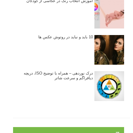
نکات عکاسی مینیمالیستی
ژست دهی ماهرانه با آگاهی از زبان بدن - آموزش
3 نکته ساده برای بهبود عکاسی پرتره
آموزش انتخاب رنگ در عکاسی از کودکان
10 باید و نباید در روتوش عکس ها