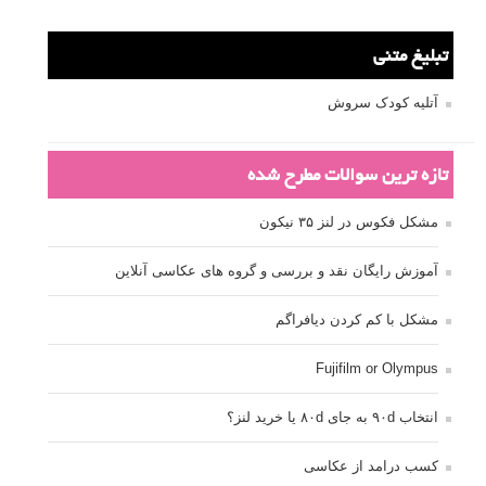
عکاسی
عکاسی آبستره
عکاسی اجسام بی جان
عکاسی از مدل
عکاسی از پرندگان
عکاسی از کودکان
عکاسی از گل ها
عکاسی خیابانی
عکاسی در شب
عکاسی سیاه و سفید
عکاسی ماکرو
عکاسی منظره
عکاسی ورزشی
عکاسی پرتره
عکس الهام بخش
عکس های الهام بخش
فاصله کانونی
فتوشاپ
فلاش
فوکوس
لنز دوربین
مجموعه عکس
نقاشی با نور
نوردهی
نوردهی طولانی
نورپردازی
پرسپکتیو
ژست عکاسی
تبلیغ متنی
آتلیه کودک سروش
تازه ترین سوالات مطرح شده