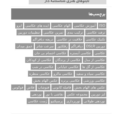
مجموعه عکس های غروب آفتاب
۳ روش برای درجه بندی و تنظیم دقیق رنگ در فتوشاپ
۲۰ تکنیک ترکیب بندی در عکاسی که عکس های شما را بهتر می
کنند
برچسب‌ها
ISO
آموزش عکاسی
الهام عکاسی
ایده های عکاسی
ایزو
ترفند عکاسی
ترکیب بندی
تمرین عکاسی
تنظیمات دوربین
تکنیک عکاسی
خلاقیت در عکاسی
دریچه دیافراگم
دوربین DSLR
دیافراگم
رفلکتور
سرعت شاتر
عمق میدان