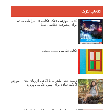
وبینار دوره جامع آموزش ترکیب بندی عکاسی (فیلم ضبط شده)
ماکسیمالیسم در عکاسی
نقطه عطف در عکاسی
اندازه و تناسب در عکاسی
مراحل نقد عکس: چطور یک عکس را نقد کنیم
استودیوم یا پونکتوم؟ هر یک در عکاسی چه مفهومی دارند
پرتره دختر افغان اثر استیو مک‌کری: چرا اینقدر معروف شد و مورد
توجه قرار گرفت
خطای اعوجاج رنگی یا کروماتیک ابریشن
انتخاب لنزک
کتاب آموزشی «هک عکاسی» - مراحلی ساده
برای پیشرفت عکاسی شما