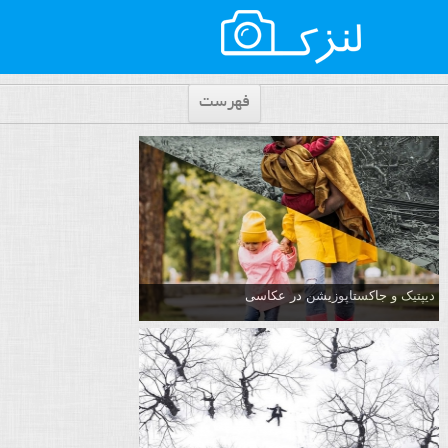
فهرست
دیپتیک و جاکستا‌پوزیشن در عکاسی