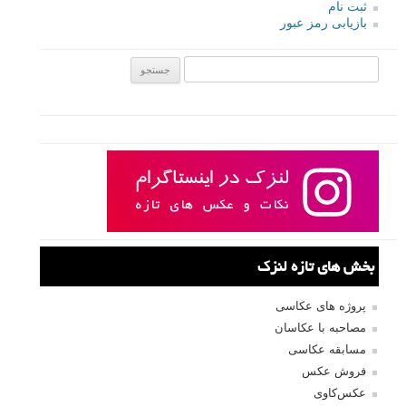
ادامه مطلب
صفحات:
قبلی
۱
۲
۳
۴
۵
۶
۷
۸
۹
بعدی
نام کاربری
رمز عبور
مرا به خاطر بسپار
ثبت نام
بازیابی رمز عبور
جستجو یرای: