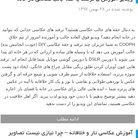
نوشته شده در ۲۸ بهمن ۱۳۹۷
به دنبال حقه های جالب عکاسی هستید؟ ترفند های عکاسی جذابی که بتوانید
در خانه انجام دهید؟ ویدیو فوق العاده جالب و آموزنده امروز از تیم خلاق
COOPH به شما عزیزان چند ترفند و حقه عکاسی DIY (خودت انجامش بده)
جالب آموزش می دهد که با وسیله های ساده و ارزانی که در هر خانه ای پیدا
می شوند با دوربین DSLR یا دوربین گوشی موبایل شما قابل انجام اند. ترفند
هایی چون آویزان کردن طلق رنگی مقابل چراغ های خانگی، ایجاد دود پشت
سوژه پرتره، استفاده خلاقانه از سیم ظرف شویی و شمع جرقه ای و گرفتن
عکس با نوردهی طولانی و نقاشی با نور و یک کار خلاقانه با آینه در عکس
های پرتره شما – ایده هایی عالی برای عکاسی در خانه یا فضای باز. اجازه
دهید بیشتر توضیح ندهیم تا با دیدن خود ویدیو لذت ببرید. اگر اهل خلاقیت در
عکاسی هستید، تماشای این ویدیو را از دست ندهید.
ادامه مطلب
آموزش عکاسی تار و خلاقانه – چرا نیازی نیست تصاویر