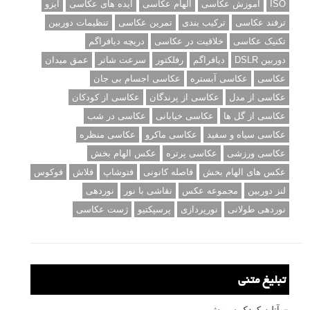
ISO
آموزش عکاسی
الهام عکاسی
ایده های عکاسی
ایزو
ترفند عکاسی
ترکیب بندی
تمرین عکاسی
تنظیمات دوربین
تکنیک عکاسی
خلاقیت در عکاسی
دریچه دیافراگم
دوربین DSLR
دیافراگم
رفلکتور
سرعت شاتر
عمق میدان
عکاسی
عکاسی آبستره
عکاسی اجسام بی جان
عکاسی از مدل
عکاسی از پرندگان
عکاسی از کودکان
عکاسی از گل ها
عکاسی خیابانی
عکاسی در شب
عکاسی سیاه و سفید
عکاسی ماکرو
عکاسی منظره
عکاسی ورزشی
عکاسی پرتره
عکس الهام بخش
عکس های الهام بخش
فاصله کانونی
فتوشاپ
فلاش
فوکوس
لنز دوربین
مجموعه عکس
نقاشی با نور
نوردهی
نوردهی طولانی
نورپردازی
پرسپکتیو
ژست عکاسی
تبلیغ متنی
آتلیه کودک سروش