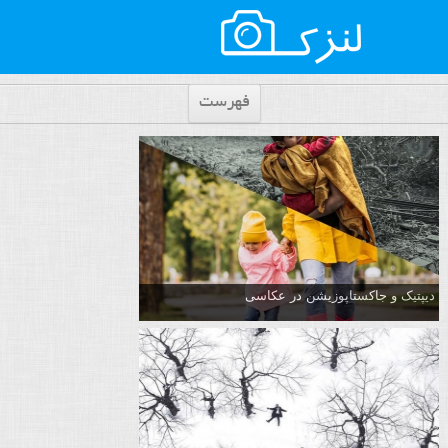
فهرست
دیپتیک و جاکستا‌پوزیشن در عکاسی