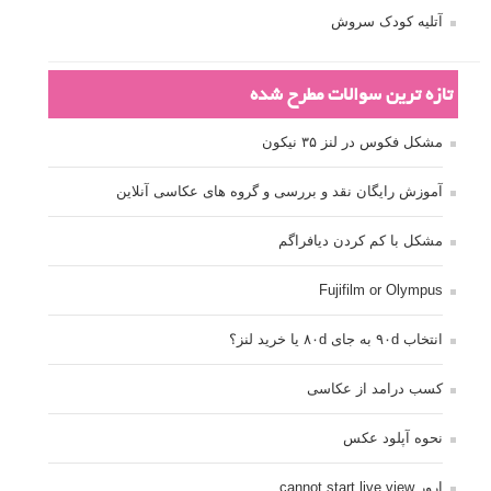
آتلیه کودک سروش
تازه ترین سوالات مطرح شده
مشکل فکوس در لنز ۳۵ نیکون
آموزش رایگان نقد و بررسی و گروه های عکاسی آنلاین
مشکل با کم کردن دیافراگم
Fujifilm or Olympus
انتخاب ۹۰d به جای ۸۰d یا خرید لنز؟
کسب درامد از عکاسی
نحوه آپلود عکس
ارور cannot start live view