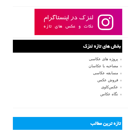
در نقد عکس هفته پیش «
شماره ۱
» عکس اچ دی آری را به نمایش گذاشتیم
که شما برای ما ارسال کرده بودید. در نقد این عکس نکات جالب و آموزنده
ای مطرح شدند که از همه شما دوستانی که نظر دادید سپاسگزاریم. این
هفته یکی دیگر از عکس های ارسالی شما عزیزان را منتشر می کنیم و به
نقد آن خواهیم پرداخت.
ادامه مطلب
صفحات:
قبلی
۱
۲
۳
۴
۵
۶
۷
۸
۹
بعدی
نام کاربری
رمز عبور
مرا به خاطر بسپار
ثبت نام
بازیابی رمز عبور