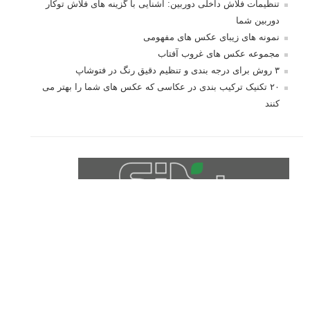
10 باید و نباید در روتوش عکس ها
درک نوردهی – همراه با توضیح ISO، دریچه
دیافراگم و سرعت شاتر
مطالب محبوب