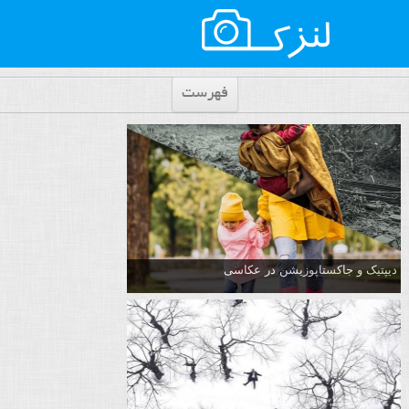
فهرست
دیپتیک و جاکستا‌پوزیشن در عکاسی