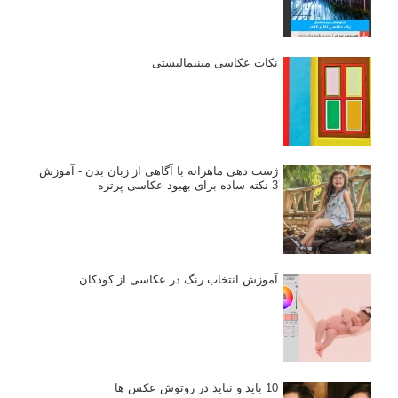
تازه ترین مطالب
دیپتیک و جاکستا‌پوزیشن در عکاسی
۶۰ نمونه عکس سبک ماکسیمالیسم
وبینار دوره جامع آموزش ترکیب بندی عکاسی (فیلم ضبط شده)
ماکسیمالیسم در عکاسی
نقطه عطف در عکاسی
اندازه و تناسب در عکاسی
مراحل نقد عکس: چطور یک عکس را نقد کنیم
استودیوم یا پونکتوم؟ هر یک در عکاسی چه مفهومی دارند
پرتره دختر افغان اثر استیو مک‌کری: چرا اینقدر معروف شد و مورد
توجه قرار گرفت
خطای اعوجاج رنگی یا کروماتیک ابریشن