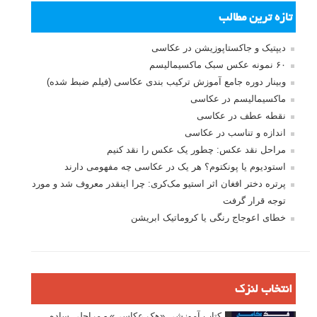
تازه ترین مطالب
دیپتیک و جاکستا‌پوزیشن در عکاسی
۶۰ نمونه عکس سبک ماکسیمالیسم
وبینار دوره جامع آموزش ترکیب بندی عکاسی (فیلم ضبط شده)
ماکسیمالیسم در عکاسی
نقطه عطف در عکاسی
اندازه و تناسب در عکاسی
مراحل نقد عکس: چطور یک عکس را نقد کنیم
استودیوم یا پونکتوم؟ هر یک در عکاسی چه مفهومی دارند
پرتره دختر افغان اثر استیو مک‌کری: چرا اینقدر معروف شد و مورد
توجه قرار گرفت
خطای اعوجاج رنگی یا کروماتیک ابریشن
انتخاب لنزک
کتاب آموزشی «هک عکاسی» - مراحلی ساده