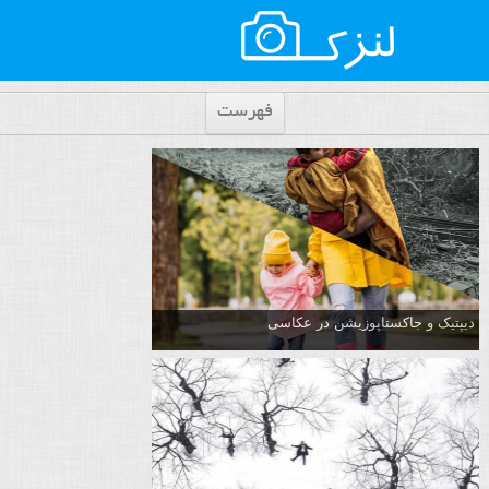
فهرست
دیپتیک و جاکستا‌پوزیشن در عکاسی