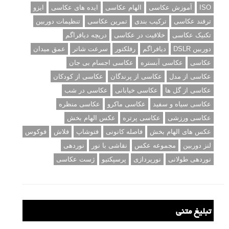
ISO
آموزش عکاسی
الهام عکاسی
ایده های عکاسی
ایزو
ترفند عکاسی
ترکیب بندی
تمرین عکاسی
تنظیمات دوربین
تکنیک عکاسی
خلاقیت در عکاسی
دریچه دیافراگم
دوربین DSLR
دیافراگم
رفلکتور
سرعت شاتر
عمق میدان
عکاسی
عکاسی آبستره
عکاسی اجسام بی جان
عکاسی از مدل
عکاسی از پرندگان
عکاسی از کودکان
عکاسی از گل ها
عکاسی خیابانی
عکاسی در شب
عکاسی سیاه و سفید
عکاسی ماکرو
عکاسی منظره
عکاسی ورزشی
عکاسی پرتره
عکس الهام بخش
عکس های الهام بخش
فاصله کانونی
فتوشاپ
فلاش
فوکوس
لنز دوربین
مجموعه عکس
نقاشی با نور
نوردهی
نوردهی طولانی
نورپردازی
پرسپکتیو
ژست عکاسی
تبلیغ متنی