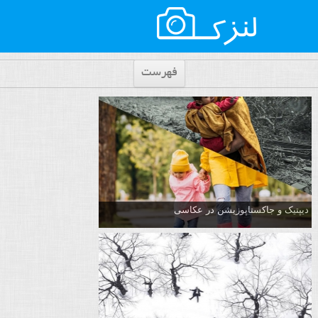
فهرست
دیپتیک و جاکستا‌پوزیشن در عکاسی