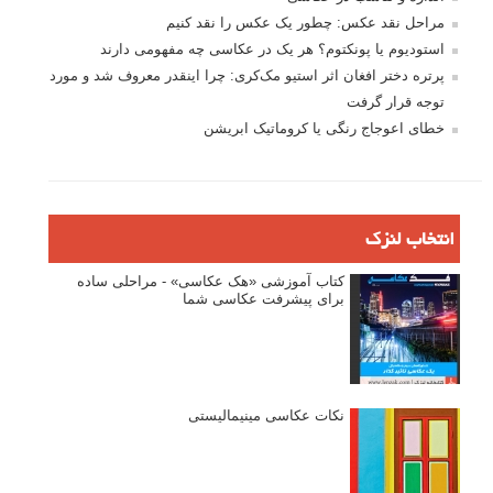
نگاه عکاس
تازه ترین مطالب
دیپتیک و جاکستا‌پوزیشن در عکاسی
۶۰ نمونه عکس سبک ماکسیمالیسم
وبینار دوره جامع آموزش ترکیب بندی عکاسی (فیلم ضبط شده)
ماکسیمالیسم در عکاسی
نقطه عطف در عکاسی
اندازه و تناسب در عکاسی
مراحل نقد عکس: چطور یک عکس را نقد کنیم
استودیوم یا پونکتوم؟ هر یک در عکاسی چه مفهومی دارند
پرتره دختر افغان اثر استیو مک‌کری: چرا اینقدر معروف شد و مورد
توجه قرار گرفت
خطای اعوجاج رنگی یا کروماتیک ابریشن