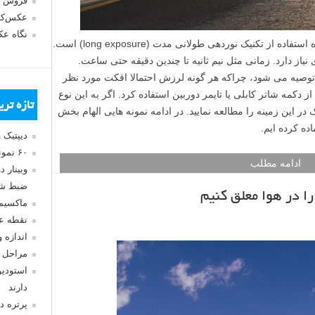
فروش 
عکس‌کا
نگاه ع
یکی از راه های گرفتن عکس های فوق العاده استفاده از تکنیک نوردهی طولانی مدت (long exposure) است.
از دارد. زمانی مثل نیم ثانیه تا چندین دقیقه حتی ساعت.
 توصیه می شود، چراکه هر گونه لرزش احتمالا افکت مورد نظر
دکمه شاتر کابلی یا تایمر دوربین استفاده کرد. اگر به این نوع
تازه تر
 این زمینه را مطالعه نمایید. در ادامه نمونه هایی الهام بخش
ده کرده ایم.
دیپتیک 
۶۰ نمونه عکس سبک ماکسیمالیسم
ادامه مطلب
وبینار 
ضبط شد
 در هوا معلق کنیم
ماکسیم
نقطه ع
اندازه 
مراحل 
استودیو
دارند
پرتره د