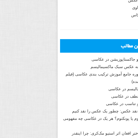
عکس
وی
کاس
ین مطالب
و جاکستا‌پوزیشن در عکاسی
دوره جامع آموزش ترکیب بندی عکاسی (فیلم
ه)
الیسم در عکاسی
طف در عکاسی
و تناسب در عکاسی
نقد عکس: چطور یک عکس را نقد کنیم
م یا پونکتوم؟ هر یک در عکاسی چه مفهومی
ختر افغان اثر استیو مک‌کری: چرا اینقدر