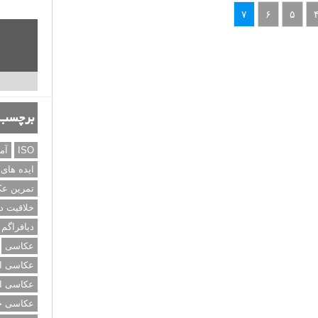
۷
۶
۵
برچسب‌
ISO
آم
ایده های
تمرین ع
خلاقیت د
دیافراگم
عکاسی
عکاسی از
عکاسی از
عکاسی خی