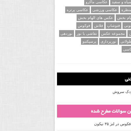
اه و سفید
عکاسی ماکرو
نظره
عکاسی ورزشی
عکاسی پرتره
ام بخش
عکس های الهام بخش
ونی
فتوشاپ
فلاش
فوکوس
ن
مجموعه عکس
نقاشی با نور
نوردهی
ولانی
نورپردازی
پرسپکتیو
اسی
تنی
کودک سروش
ین سوالات مطرح شده
 در لنز ۳۵ نیکون