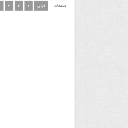
صفحات:
قبلی
۱
۲
۳
۴