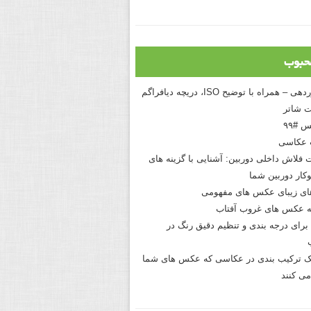
حبوب
درک نوردهی – همراه با توضیح ISO، دریچه دیافراگم
 شاتر
 #۹۹
 عکاسی
 فلاش داخلی دوربین: آشنایی با گزینه های
کار دوربین شما
های زیبای عکس های مفهومی
 عکس های غروب آفتاب
برای درجه بندی و تنظیم دقیق رنگ در
نیک ترکیب بندی در عکاسی که عکس های شما
می کنند