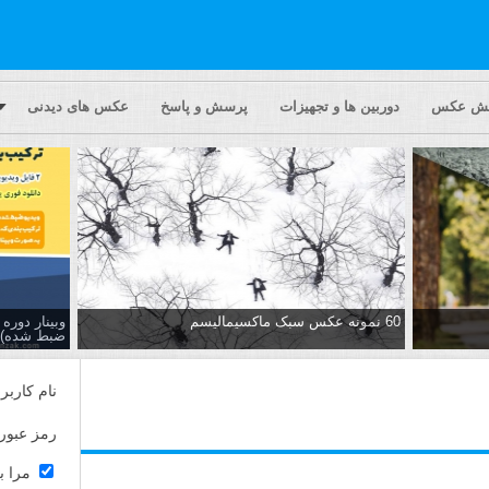
یش عکس
دوربین ها و تجهیزات
پرسش و پاسخ
عکس های دیدنی
60 نمونه عکس سبک ماکسیمالیسم
وبینار دور
ضبط شده)
نام کاربر
رمز عبور
مرا ب