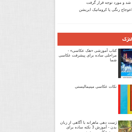
د و مورد توجه قرار گرفت
وجاج رنگی یا کروماتیک ابریشن
لنزک
کتاب آموزشی «هک عکاسی» -
مراحلی ساده برای پیشرفت عکاسی
شما
نکات عکاسی مینیمالیستی
ژست دهی ماهرانه با آگاهی از زبان
بدن - آموزش 3 نکته ساده برای
بهبود عکاسی پرتره