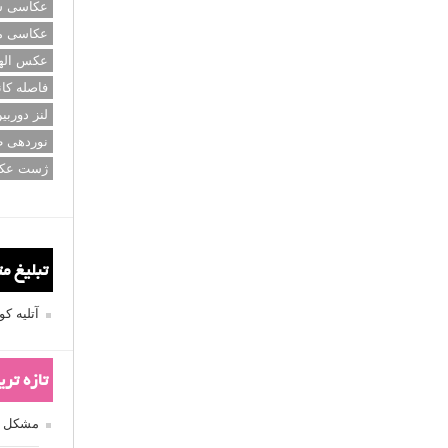
عکاسی سی
عکاسی م
عکس اله
فاصله کان
لنز دوربی
نوردهی ط
ژست عک
تبلیغ م
آتلیه 
تازه تر
مشکل فکوس