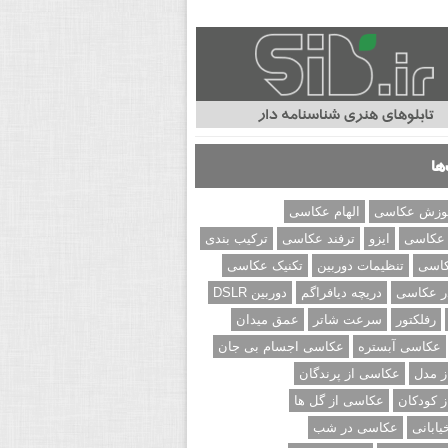
ها
وزش عکاسی
الهام عکاسی
 عکاسی
ایزو
ترفند عکاسی
ترکیب بندی
کاسی
تنظیمات دوربین
تکنیک عکاسی
ر عکاسی
دریچه دیافراگم
دوربین DSLR
رفلکتور
سرعت شاتر
عمق میدان
عکاسی آبستره
عکاسی اجسام بی جان
 مدل
عکاسی از پرندگان
 کودکان
عکاسی از گل ها
ابانی
عکاسی در شب