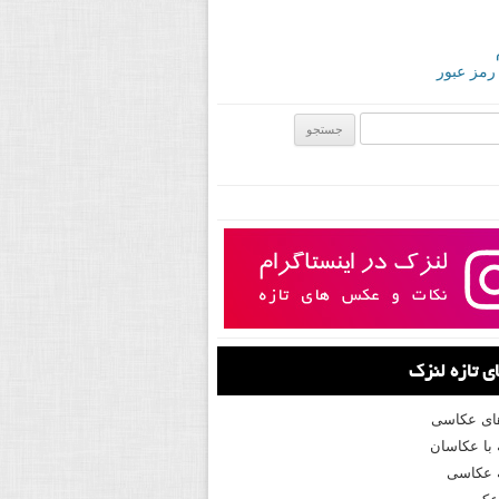
 رمز عبور
ی:
 تازه لنزک
های عکاسی
با عکاسان
 عکاسی