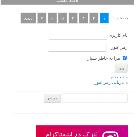
ادامه مطلب
صفحات:
۱
۲
۳
۴
۵
۶
۷
بعدی
نام کاربری
رمز عبور
مرا به خاطر بسپار
ثبت نام
بازیابی رمز عبور
جستجو یرای: