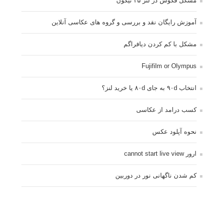
مشکل فکوس در لنز ۳۵ نیکون
آموزش رایگان نقد و بررسی و گروه های عکاسی آنلاین
مشکل با کم کردن دیافراگم
Fujifilm or Olympus
انتخاب ۹۰d به جای ۸۰d یا خرید لنز؟
کسب درامد از عکاسی
نحوه آپلود عکس
ارور cannot start live view
کم شدن ناگهانی نور در دوربین
نورسنجی فلاشر پرتابل