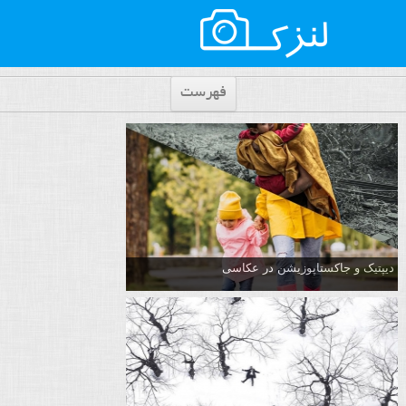
فهرست
دیپتیک و جاکستا‌پوزیشن در عکاسی