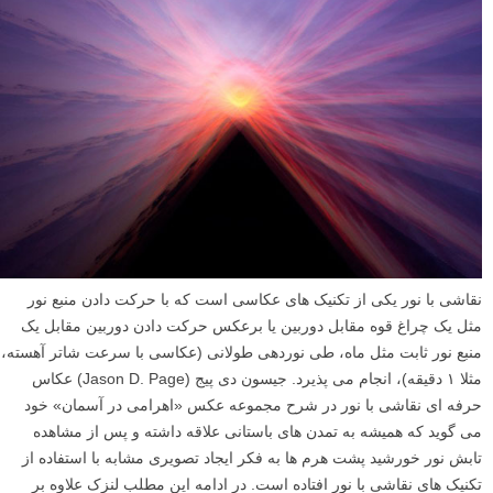
نقاشی با نور یکی از تکنیک های عکاسی است که با حرکت دادن منبع نور
مثل یک چراغ قوه مقابل دوربین یا برعکس حرکت دادن دوربین مقابل یک
منبع نور ثابت مثل ماه، طی نوردهی طولانی (عکاسی با سرعت شاتر آهسته،
مثلا ۱ دقیقه)، انجام می پذیرد. جیسون دی پیج (Jason D. Page) عکاس
حرفه ای نقاشی با نور در شرح مجموعه عکس «اهرامی در آسمان» خود
می گوید که همیشه به تمدن های باستانی علاقه داشته و پس از مشاهده
تابش نور خورشید پشت هرم ها به فکر ایجاد تصویری مشابه با استفاده از
تکنیک های نقاشی با نور افتاده است. در ادامه این مطلب لنزک علاوه بر