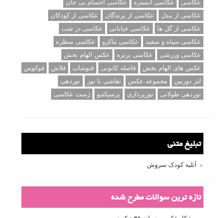
عکاسی
عکاسی آبستره
عکاسی اجسام بی جان
عکاسی از مدل
عکاسی از پرندگان
عکاسی از کودکان
عکاسی از گل ها
عکاسی خیابانی
عکاسی در شب
عکاسی سیاه و سفید
عکاسی ماکرو
عکاسی منظره
عکاسی ورزشی
عکاسی پرتره
عکس الهام بخش
عکس های الهام بخش
فاصله کانونی
فتوشاپ
فلاش
فوکوس
لنز دوربین
مجموعه عکس
نقاشی با نور
نوردهی
نوردهی طولانی
نورپردازی
پرسپکتیو
ژست عکاسی
تبلیغ متنی
آتلیه کودک سروش
تازه ترین سوالات مطرح شده