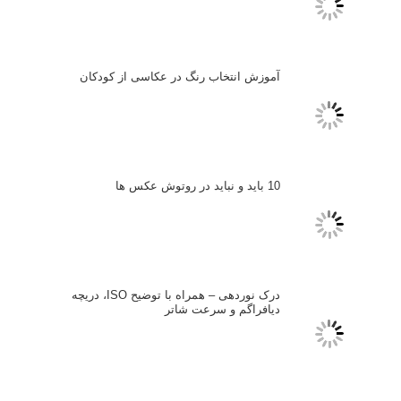
انتخاب لنزک
کتاب آموزشی «هک عکاسی» - مراحلی ساده
برای پیشرفت عکاسی شما
نکات عکاسی مینیمالیستی
ژست دهی ماهرانه با آگاهی از زبان بدن - آموزش
3 نکته ساده برای بهبود عکاسی پرتره
آموزش انتخاب رنگ در عکاسی از کودکان