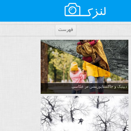
فهرست
دیپتیک و جاکستا‌پوزیشن در عکاسی