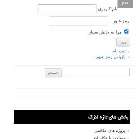
که شما اگر فراموش می کردید بعد از گرفتن عکسی فیلم را رد کنید بر روی
یک فیلم دو عکس ثبت می شد، که حالا بعد از گذشت سالها این «اشتباه» با
ذوق بعضی عکاس ها به یک سبک تبدیل شده است. در این آموزش به شما
خواهیم گفت که Double Exposure چیست، چه زمانی باید از این تکنیک
استفاده کنید و اگر دوربین شما قابلیت عکاسی نوردهی دوگانه را ندارد چه
کار باید بکنید.
ادامه مطلب
صفحات:
قبلی
۱
۲
۳
۴
۵
۶
۷
۸
بعدی
نام کاربری
رمز عبور
مرا به خاطر بسپار
ثبت نام