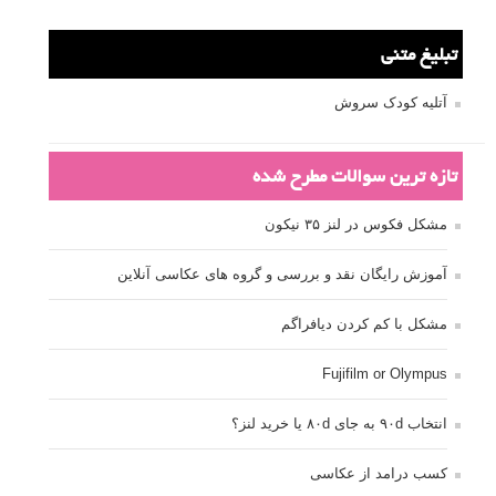
ترفند عکاسی
ترکیب بندی
تمرین عکاسی
تنظیمات دوربین
تکنیک عکاسی
خلاقیت در عکاسی
دریچه دیافراگم
دوربین DSLR
دیافراگم
رفلکتور
سرعت شاتر
عمق میدان
عکاسی
عکاسی آبستره
عکاسی اجسام بی جان
عکاسی از مدل
عکاسی از پرندگان
عکاسی از کودکان
عکاسی از گل ها
عکاسی خیابانی
عکاسی در شب
عکاسی سیاه و سفید
عکاسی ماکرو
عکاسی منظره
عکاسی ورزشی
عکاسی پرتره
عکس الهام بخش
عکس های الهام بخش
فاصله کانونی
فتوشاپ
فلاش
فوکوس
لنز دوربین
مجموعه عکس
نقاشی با نور
نوردهی
نوردهی طولانی
نورپردازی
پرسپکتیو
ژست عکاسی
تبلیغ متنی
آتلیه کودک سروش