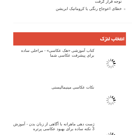
تازه ترین مطالب
دیپتیک و جاکستا‌پوزیشن در عکاسی
۶۰ نمونه عکس سبک ماکسیمالیسم
وبینار دوره جامع آموزش ترکیب بندی عکاسی (فیلم ضبط شده)
ماکسیمالیسم در عکاسی
نقطه عطف در عکاسی
اندازه و تناسب در عکاسی
مراحل نقد عکس: چطور یک عکس را نقد کنیم
استودیوم یا پونکتوم؟ هر یک در عکاسی چه مفهومی دارند
پرتره دختر افغان اثر استیو مک‌کری: چرا اینقدر معروف شد و مورد
توجه قرار گرفت
خطای اعوجاج رنگی یا کروماتیک ابریشن