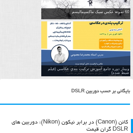
60 نمونه عکس سبک ماکسیمالیسم
وبینار دوره جامع آموزش تركيب بندي عكاسي (فیلم
ضبط شده)
بایگانی بر حسب دوربین DSLR
کانن (Canon) در برابر نیکون (Nikon): دوربین های
DSLR گران قیمت