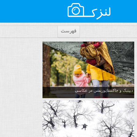
فهرست
دیپتیک و جاکستا‌پوزیشن در عکاسی