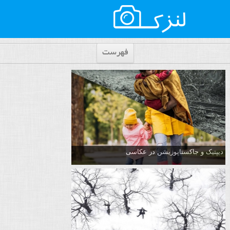
فهرست
دیپتیک و جاکستا‌پوزیشن در عکاسی