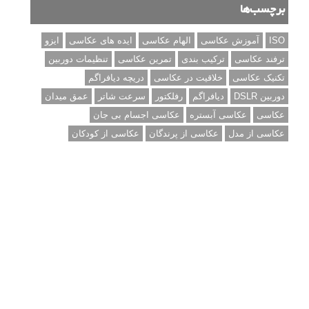
برچسب‌ها
ISO
آموزش عکاسی
الهام عکاسی
ایده های عکاسی
ایزو
ترفند عکاسی
ترکیب بندی
تمرین عکاسی
تنظیمات دوربین
تکنیک عکاسی
خلاقیت در عکاسی
دریچه دیافراگم
دوربین DSLR
دیافراگم
رفلکتور
سرعت شاتر
عمق میدان
عکاسی
عکاسی آبستره
عکاسی اجسام بی جان
عکاسی از مدل
عکاسی از پرندگان
عکاسی از کودکان
عکاسی از گل ها
عکاسی خیابانی
عکاسی در شب
عکاسی سیاه و سفید
عکاسی ماکرو
عکاسی منظره
عکاسی ورزشی
عکاسی پرتره
عکس الهام بخش
عکس های الهام بخش
فاصله کانونی
فتوشاپ
فلاش
فوکوس
لنز دوربین
مجموعه عکس
نقاشی با نور
نوردهی
نوردهی طولانی
نورپردازی
پرسپکتیو
ژست عکاسی