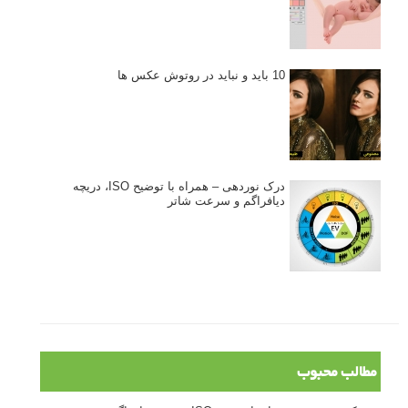
10 باید و نباید در روتوش عکس ها
درک نوردهی – همراه با توضیح ISO، دریچه
دیافراگم و سرعت شاتر
مطالب محبوب