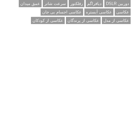
دوربین DSLR
دیافراگم
رفلکتور
سرعت شاتر
عمق میدان
عکاسی
عکاسی آبستره
عکاسی اجسام بی جان
عکاسی از مدل
عکاسی از پرندگان
عکاسی از کودکان
عکاسی از گل ها
عکاسی خیابانی
عکاسی در شب
عکاسی سیاه و سفید
عکاسی ماکرو
عکاسی منظره
عکاسی ورزشی
عکاسی پرتره
عکس الهام بخش
عکس های الهام بخش
فاصله کانونی
فتوشاپ
فلاش
فوکوس
لنز دوربین
مجموعه عکس
نقاشی با نور
نوردهی
نوردهی طولانی
نورپردازی
پرسپکتیو
ژست عکاسی
تبلیغ متنی
آتلیه کودک سروش
تازه ترین سوالات مطرح شده