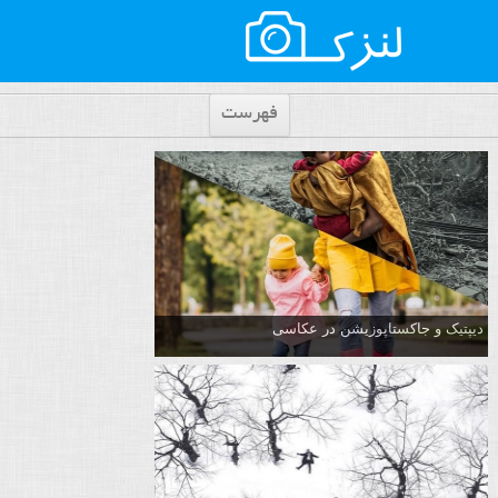
فهرست
دیپتیک و جاکستا‌پوزیشن در عکاسی