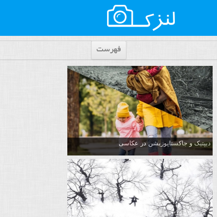
فهرست
دیپتیک و جاکستا‌پوزیشن در عکاسی