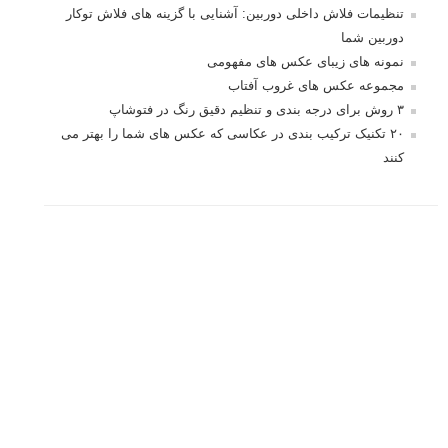
آموزش انتخاب رنگ در عکاسی از کودکان
10 باید و نباید در روتوش عکس ها
درک نوردهی – همراه با توضیح ISO، دریچه
دیافراگم و سرعت شاتر