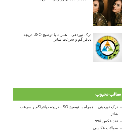
خطای اعوجاج رنگی یا کروماتیک ابریشن
انتخاب لنزک
کتاب آموزشی «هک عکاسی» - مراحلی ساده
برای پیشرفت عکاسی شما
نکات عکاسی مینیمالیستی
ژست دهی ماهرانه با آگاهی از زبان بدن - آموزش
3 نکته ساده برای بهبود عکاسی پرتره