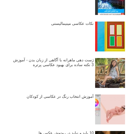
مسابقه عکاسی
فروش عکس
عکس‌کاوی
نگاه عکاس
تازه ترین مطالب
دیپتیک و جاکستا‌پوزیشن در عکاسی
۶۰ نمونه عکس سبک ماکسیمالیسم
وبینار دوره جامع آموزش ترکیب بندی عکاسی (فیلم ضبط شده)
ماکسیمالیسم در عکاسی
نقطه عطف در عکاسی
اندازه و تناسب در عکاسی
مراحل نقد عکس: چطور یک عکس را نقد کنیم
استودیوم یا پونکتوم؟ هر یک در عکاسی چه مفهومی دارند
پرتره دختر افغان اثر استیو مک‌کری: چرا اینقدر معروف شد و مورد
توجه قرار گرفت