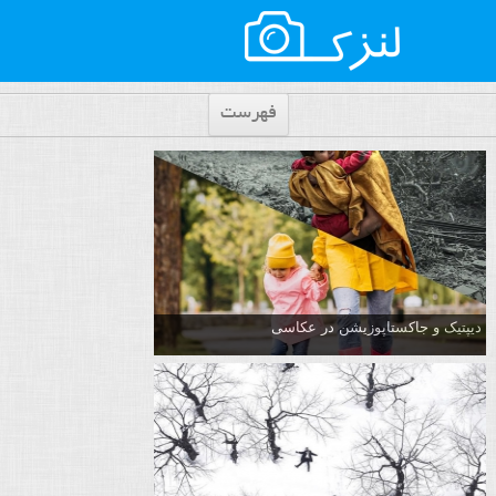
فهرست
دیپتیک و جاکستا‌پوزیشن در عکاسی