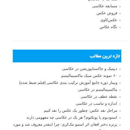
مسابقه عکاسی
فروش عکس
عکس‌کاوی
نگاه عکاس
تازه ترین مطالب
دیپتیک و جاکستا‌پوزیشن در عکاسی
۶۰ نمونه عکس سبک ماکسیمالیسم
وبینار دوره جامع آموزش ترکیب بندی عکاسی (فیلم ضبط شده)
ماکسیمالیسم در عکاسی
نقطه عطف در عکاسی
اندازه و تناسب در عکاسی
مراحل نقد عکس: چطور یک عکس را نقد کنیم
استودیوم یا پونکتوم؟ هر یک در عکاسی چه مفهومی دارند
پرتره دختر افغان اثر استیو مک‌کری: چرا اینقدر معروف شد و مورد