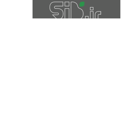
برچسب‌ها
ISO
آموزش عکاسی
الهام عکاسی
ایده های عکاسی
ایزو
ترفند عکاسی
ترکیب بندی
تمرین عکاسی
تنظیمات دوربین
تکنیک عکاسی
خلاقیت در عکاسی
دریچه دیافراگم
دوربین DSLR
دیافراگم
رفلکتور
سرعت شاتر
عمق میدان
عکاسی
عکاسی آبستره
عکاسی اجسام بی جان
عکاسی از مدل
عکاسی از پرندگان
عکاسی از کودکان
عکاسی از گل ها
عکاسی خیابانی
عکاسی در شب
عکاسی سیاه و سفید
عکاسی ماکرو
عکاسی منظره
عکاسی ورزشی
عکاسی پرتره
عکس الهام بخش
عکس های الهام بخش
فاصله کانونی
فتوشاپ
فلاش
فوکوس