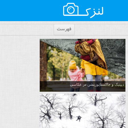
فهرست
دیپتیک و جاکستا‌پوزیشن در عکاسی