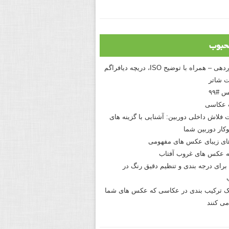
حبوب
درک نوردهی – همراه با توضیح ISO، دریچه دیافراگم
 شاتر
 #۹۹
 عکاسی
 فلاش داخلی دوربین: آشنایی با گزینه های
کار دوربین شما
های زیبای عکس های مفهومی
 عکس های غروب آفتاب
برای درجه بندی و تنظیم دقیق رنگ در
نیک ترکیب بندی در عکاسی که عکس های شما
می کنند