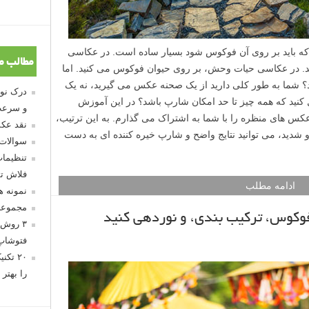
 که باید بر روی آن فوکوس شود بسیار ساده است. در عکاسی
مطالب م
. در عکاسی حیات وحش، بر روی حیوان فوکوس می کنید. اما
؟ شما به طور کلی دارید از یک صحنه عکس می گیرید، نه یک
نید که همه چیز تا حد امکان شارپ باشد؟ در این آموزش
و سرعت
 های منظره را با شما به اشتراک می گذارم. به این ترتیب،
نقد عکس
شدید، می توانید نتایج واضح و شارپ خیره کننده ای به دست
سوالات
تنظیمات
فلاش تو
ادامه مطلب
نمونه 
مجموعه
کوس، ترکیب بندی، و نوردهی کنید
۳ روش 
فتوشاپ
۲۰ تک
را بهتر 