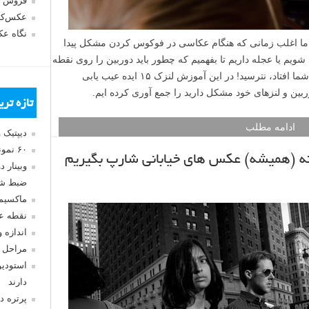
فروش 
عکس‌کا
نگاه ع
ما اغلب زمانی که هنگام عکاسی در فوکوس کردن مشکل پیدا
یم یا عجله داریم تا بفهمیم که چطور باید دوربین را روی نقطه
مورد نظر فوکوس کنیم. اگر این اتفاق برای شما افتاد، نترسید! در این آموزش لنزک ۱۵ ایده عیب یابی
ین و لنزهای خود مشکل دارید را جمع آوری کرده ایم.
تازه تر
ادامه مطلب
دیپتیک 
۶۰ نمونه عکس سبک ماکسیمالیسم
ه (همیشه) عکس های خیابانی شارپ بگیریم
وبینار 
ضبط شد
ماکسیم
نقطه ع
اندازه 
مراحل 
استودیو
دارند
پرتره د