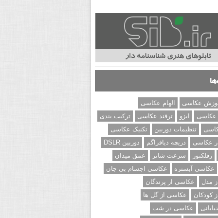
ها
وزش عکاسی
الهام عکاسی
 عکاسی
ایزو
ترفند عکاسی
ترکیب بندی
کاسی
تنظیمات دوربین
تکنیک عکاسی
ر عکاسی
دریچه دیافراگم
دوربین DSLR
رفلکتور
سرعت شاتر
عمق میدان
عکاسی آبستره
عکاسی اجسام بی جان
 مدل
عکاسی از پرندگان
 کودکان
عکاسی از گل ها
ابانی
عکاسی در شب