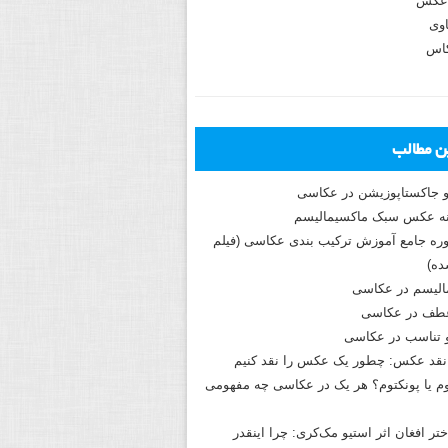
عکس
وی
کاس
ین مطالب
و جاکستا‌پوزیشن در عکاسی
دوره جامع آموزش ترکیب بندی عکاسی (فیلم
ه)
الیسم در عکاسی
طف در عکاسی
و تناسب در عکاسی
نقد عکس: چطور یک عکس را نقد کنیم
م یا پونکتوم؟ هر یک در عکاسی چه مفهومی
ختر افغان اثر استیو مک‌کری: چرا اینقدر