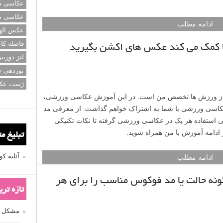
عکاسی سی
عکاسی م
ادامه مطلب
عکس اله
فاصله کان
 کمک می کند عکس های اکشن بگیرید
لنز دوربی
نوردهی ط
ژست عک
 از ورزش ها تخصص من است. در این آموزش عکاسی ورزشی،
کاسی ورزشی با شما به اشتراک خواهم گذاشت. از معرفی مد
استفاده هر یک در عکاسی ورزشی گرفته تا نکات تکنیکی
تبلیغ م
آتلیه 
ادامه مطلب
ه حالت یا مد فوکوس مناسب را برای هر
تازه تر
مشکل فکوس