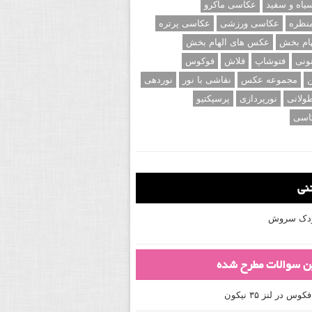
اه و سفید
عکاسی ماکرو
نظره
عکاسی ورزشی
عکاسی پرتره
ام بخش
عکس های الهام بخش
ونی
فتوشاپ
فلاش
فوکوس
ن
مجموعه عکس
نقاشی با نور
نوردهی
ولانی
نورپردازی
پرسپکتیو
اسی
تنی
کودک سروش
ین سوالات مطرح شده
 در لنز ۳۵ نیکون