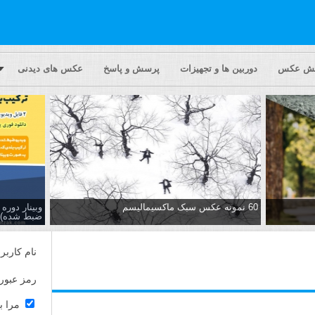
یش عکس
دوربین ها و تجهیزات
پرسش و پاسخ
عکس های دیدنی
60 نمونه عکس سبک ماکسیمالیسم
وبینار دور
ضبط شده)
نام کاربر
رمز عبور
مرا ب