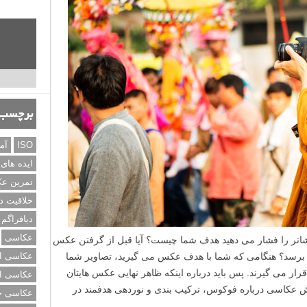
برچسب‌
ISO
آم
ایده های
تمرین ع
خلاقیت د
دیافراگم
عکاسی
اتر را فشار می دهید هدف شما چیست؟ آیا قبل از گرفتن عکس
برسد؟ هنگامی که شما با هدف عکس می گیرید، تصاویر شما
عکاسی از
 قرار می گیرند. پس باید درباره اینکه ظاهر نهایی عکس هایتان
عکاسی از
ش عکاسی درباره فوکوس، ترکیب بندی و نوردهی هدفمند در
عکاسی خی