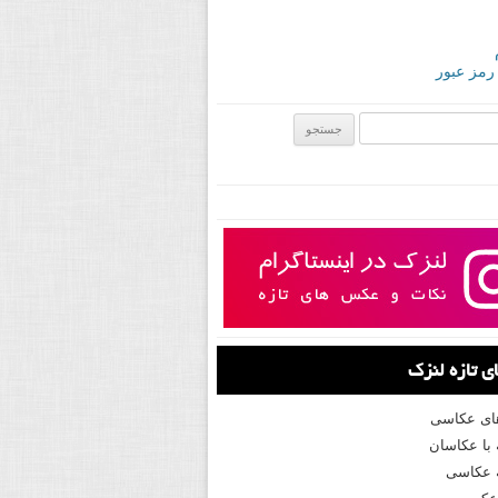
 رمز عبور
ی:
 تازه لنزک
های عکاسی
با عکاسان
 عکاسی