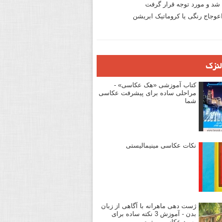
د و مورد توجه قرار گرفت
وجاج رنگی یا کروماتیک ابریشن
لنزک
کتاب آموزشی «هک عکاسی» -
مراحلی ساده برای پیشرفت عکاسی
شما
نکات عکاسی مینیمالیستی
ژست دهی ماهرانه با آگاهی از زبان
بدن - آموزش 3 نکته ساده برای
بهبود عکاسی پرتره