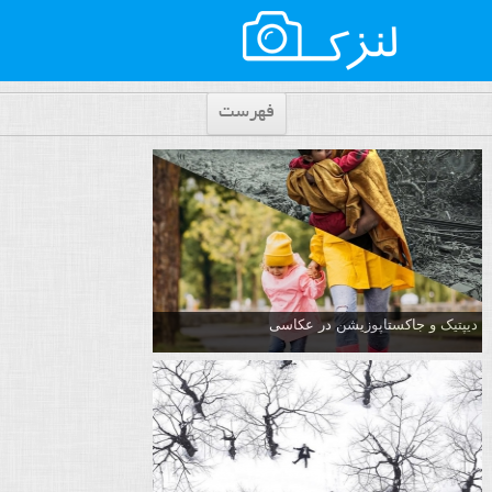
فهرست
دیپتیک و جاکستا‌پوزیشن در عکاسی