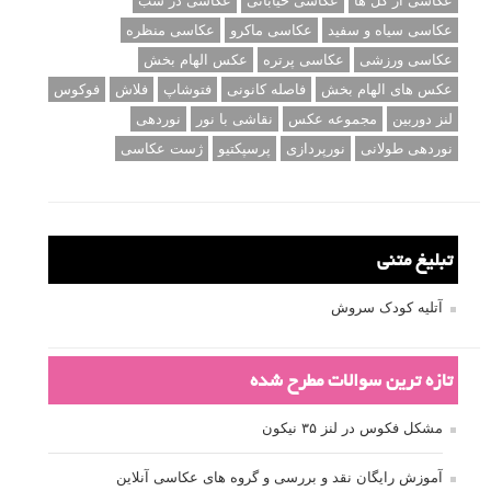
عکاسی از گل ها
عکاسی خیابانی
عکاسی در شب
عکاسی سیاه و سفید
عکاسی ماکرو
عکاسی منظره
عکاسی ورزشی
عکاسی پرتره
عکس الهام بخش
عکس های الهام بخش
فاصله کانونی
فتوشاپ
فلاش
فوکوس
لنز دوربین
مجموعه عکس
نقاشی با نور
نوردهی
نوردهی طولانی
نورپردازی
پرسپکتیو
ژست عکاسی
تبلیغ متنی
آتلیه کودک سروش
تازه ترین سوالات مطرح شده
مشکل فکوس در لنز ۳۵ نیکون
آموزش رایگان نقد و بررسی و گروه های عکاسی آنلاین