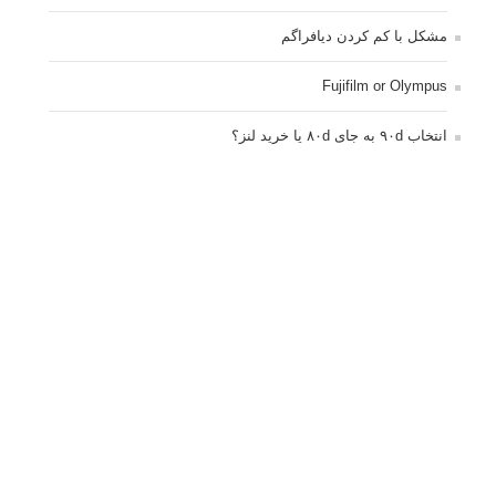
مشکل با کم کردن دیافراگم
Fujifilm or Olympus
انتخاب ۹۰d به جای ۸۰d یا خرید لنز؟
کسب درامد از عکاسی
نحوه آپلود عکس
ارور cannot start live view
کم شدن ناگهانی نور در دوربین
نورسنجی فلاشر پرتابل