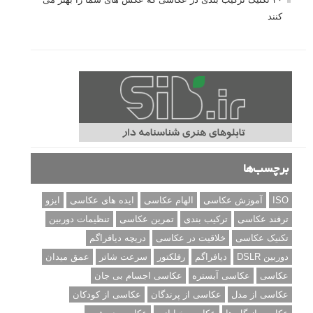
کنند
برچسب‌ها
ISO
آموزش عکاسی
الهام عکاسی
ایده های عکاسی
ایزو
ترفند عکاسی
ترکیب بندی
تمرین عکاسی
تنظیمات دوربین
تکنیک عکاسی
خلاقیت در عکاسی
دریچه دیافراگم
دوربین DSLR
دیافراگم
رفلکتور
سرعت شاتر
عمق میدان
عکاسی
عکاسی آبستره
عکاسی اجسام بی جان
عکاسی از مدل
عکاسی از پرندگان
عکاسی از کودکان