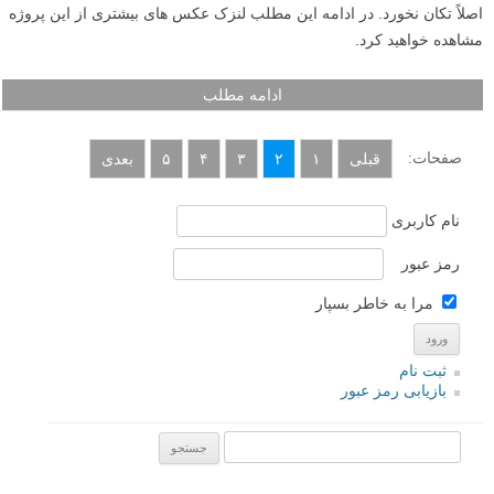
رقاص سبک Hip Hop با نام مستعار Kapstand عکس هایی عجیب اما خاص
در کنار مکان های معروف پاریس با ایستادن بر روی یک دست گرفته است.
نکته خاص عکس های او استفاده از نشانه های پاریس در پس زمینه عکس
هایش است. این مجموعه عکس به درستی The OneHandStand Project
(پروژه ایستادن بر روی یک دست) نامگذاری شده. تکنیکی که Kapstand در
عکس ها از آن استفاده کرده در Hip Hop با نام Freezing معروف است. اگر
بخواهد این تکنیک را به درستی انجام دهد، باید بدن خود را ثابت نگه دارد و
اصلاً تکان نخورد. در ادامه این مطلب لنزک عکس های بیشتری از این پروژه