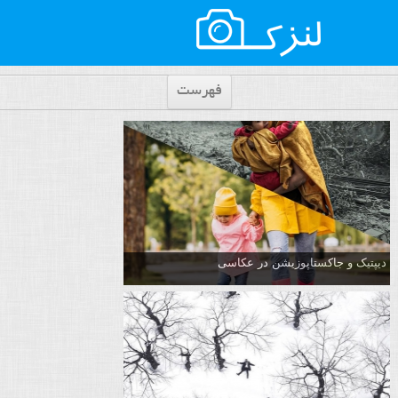
فهرست
دیپتیک و جاکستا‌پوزیشن در عکاسی