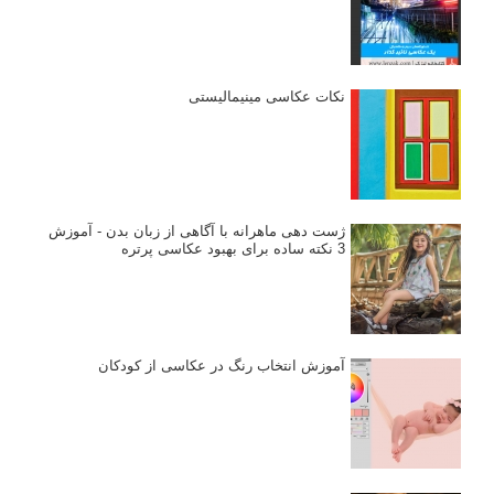
دیپتیک و جاکستا‌پوزیشن در عکاسی
۶۰ نمونه عکس سبک ماکسیمالیسم
وبینار دوره جامع آموزش ترکیب بندی عکاسی (فیلم ضبط شده)
ماکسیمالیسم در عکاسی
نقطه عطف در عکاسی
اندازه و تناسب در عکاسی
مراحل نقد عکس: چطور یک عکس را نقد کنیم
استودیوم یا پونکتوم؟ هر یک در عکاسی چه مفهومی دارند
پرتره دختر افغان اثر استیو مک‌کری: چرا اینقدر معروف شد و مورد
توجه قرار گرفت
خطای اعوجاج رنگی یا کروماتیک ابریشن
انتخاب لنزک
کتاب آموزشی «هک عکاسی» - مراحلی ساده
برای پیشرفت عکاسی شما