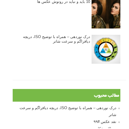
نکات عکاسی مینیمالیستی
ژست دهی ماهرانه با آگاهی از زبان بدن - آموزش
3 نکته ساده برای بهبود عکاسی پرتره
آموزش انتخاب رنگ در عکاسی از کودکان
10 باید و نباید در روتوش عکس ها