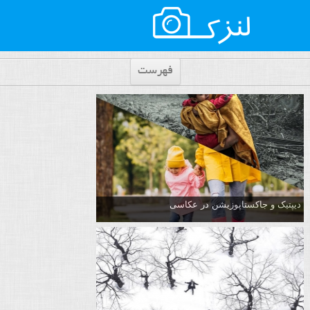
فهرست
دیپتیک و جاکستا‌پوزیشن در عکاسی