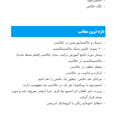
عکس‌کاوی
نگاه عکاس
تازه ترین مطالب
دیپتیک و جاکستا‌پوزیشن در عکاسی
۶۰ نمونه عکس سبک ماکسیمالیسم
وبینار دوره جامع آموزش ترکیب بندی عکاسی (فیلم ضبط شده)
ماکسیمالیسم در عکاسی
نقطه عطف در عکاسی
اندازه و تناسب در عکاسی
مراحل نقد عکس: چطور یک عکس را نقد کنیم
استودیوم یا پونکتوم؟ هر یک در عکاسی چه مفهومی دارند
پرتره دختر افغان اثر استیو مک‌کری: چرا اینقدر معروف شد و مورد
توجه قرار گرفت
خطای اعوجاج رنگی یا کروماتیک ابریشن