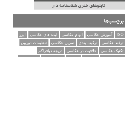
برچسب‌ها
ISO
آموزش عکاسی
الهام عکاسی
ایده های عکاسی
ایزو
ترفند عکاسی
ترکیب بندی
تمرین عکاسی
تنظیمات دوربین
تکنیک عکاسی
خلاقیت در عکاسی
دریچه دیافراگم
دوربین DSLR
دیافراگم
رفلکتور
سرعت شاتر
عمق میدان
عکاسی
عکاسی آبستره
عکاسی اجسام بی جان
عکاسی از مدل
عکاسی از پرندگان
عکاسی از کودکان
عکاسی از گل ها
عکاسی خیابانی
عکاسی در شب
عکاسی سیاه و سفید
عکاسی ماکرو
عکاسی منظره
عکاسی ورزشی
عکاسی پرتره
عکس الهام بخش
عکس های الهام بخش
فاصله کانونی
فتوشاپ
فلاش
فوکوس
لنز دوربین
مجموعه عکس
نقاشی با نور
نوردهی
نوردهی طولانی
نورپردازی
پرسپکتیو
ژست عکاسی