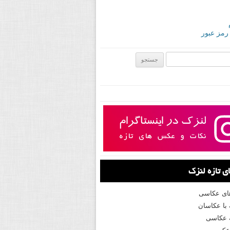
 رمز عبور
ی:
 تازه لنزک
های عکاسی
با عکاسان
 عکاسی