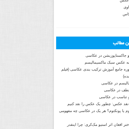
عکس
وی
کاس
ین مطالب
و جاکستا‌پوزیشن در عکاسی
دوره جامع آموزش ترکیب بندی عکاسی (فیلم
ه)
الیسم در عکاسی
طف در عکاسی
و تناسب در عکاسی
نقد عکس: چطور یک عکس را نقد کنیم
م یا پونکتوم؟ هر یک در عکاسی چه مفهومی
ختر افغان اثر استیو مک‌کری: چرا اینقدر