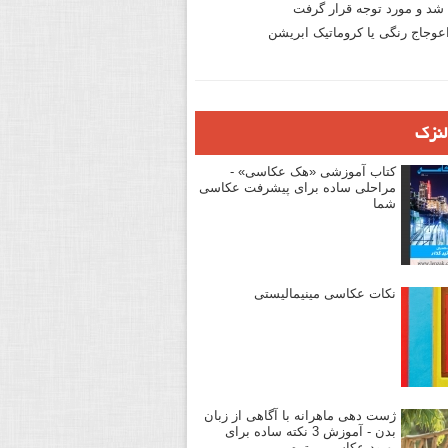
د و مورد توجه قرار گرفت
وجاج رنگی یا کروماتیک ابریشن
لنزک
کتاب آموزشی «هک عکاسی» -
مراحلی ساده برای پیشرفت عکاسی
شما
نکات عکاسی مینیمالیستی
ژست دهی ماهرانه با آگاهی از زبان
بدن - آموزش 3 نکته ساده برای
بهبود عکاسی پرتره