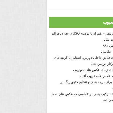
حبوب
درک نوردهی – همراه با توضیح ISO، دریچه دیافراگم
 شاتر
 #۹۹
 عکاسی
 فلاش داخلی دوربین: آشنایی با گزینه های
کار دوربین شما
های زیبای عکس های مفهومی
 عکس های غروب آفتاب
برای درجه بندی و تنظیم دقیق رنگ در
نیک ترکیب بندی در عکاسی که عکس های شما
می کنند