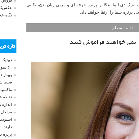
فروش 
ب لنزک دی لبینا، عکاس پرتره حرفه ای و مربی زبان بدن، نکاتی
عکس‌کا
پرتره شما را ارتقا خواهند داد.
نگاه ع
ادامه مطلب
تازه تر
دیپتیک 
۶۰ نمونه عکس سبک ماکسیمالیسم
وبینار 
ضبط شد
ماکسیم
نقطه ع
اندازه 
مراحل 
استودیو
دارند
پرتره د