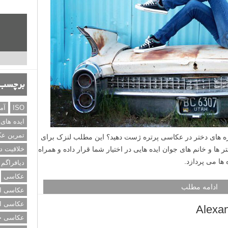
سوژه های پسر در عکاسی پرتره ژست دهید؟ این مطلب لنزک برای
، از سن مدرسه گرفته تا بزرگسال، ایده هایی در اختیار شما
هر یک از این ایده ها می پردازد.
ادامه مطلب
برچسب‌
نه
ISO
آم
ایده های
تمرین ع
خلاقیت د
دیافراگم
عکاسی
عکاسی از
عکاسی از
عکاسی خی