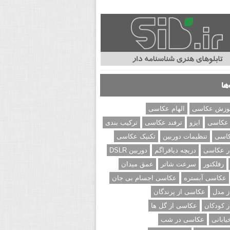
ها
وزش عکاسی
الهام عکاسی
 عکاسی
ایزو
ترفند عکاسی
ترکیب بندی
کاسی
تنظیمات دوربین
تکنیک عکاسی
ر عکاسی
دریچه دیافراگم
دوربین DSLR
رفلکتور
سرعت شاتر
عمق میدان
عکاسی آبستره
عکاسی اجسام بی جان
 مدل
عکاسی از پرندگان
 کودکان
عکاسی از گل ها
ابانی
عکاسی در شب