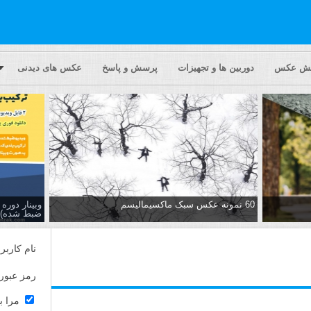
یش عکس
دوربین ها و تجهیزات
پرسش و پاسخ
عکس های دیدنی
60 نمونه عکس سبک ماکسیمالیسم
وبینار دور
ضبط شده)
نام کاربر
رمز عبور
مرا ب