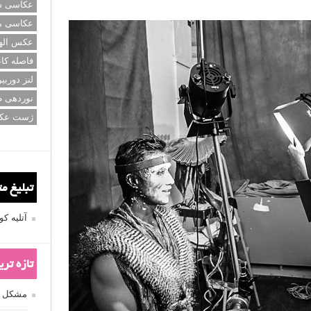
عکاسی سی
عکاسی م
عکس اله
فاصله کان
لنز دوربی
نوردهی ط
ژست عک
سوژه های دختر در عکاسی پرتره ژست دهید؟ این مطلب لنزک برای
 و خانم های جوان ایده هایی در اختیار شما قرار داده و همراه
 ها می پردازد.
تبلیغ م
ادامه مطلب
آتلیه 
تازه تر
مشکل فکوس