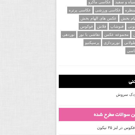
اه و سفید
عکاسی ماکرو
نظره
عکاسی ورزشی
عکاسی پرتره
ام بخش
عکس های الهام بخش
ونی
فتوشاپ
فلاش
فوکوس
ن
مجموعه عکس
نقاشی با نور
نوردهی
ولانی
نورپردازی
پرسپکتیو
اسی
تنی
کودک سروش
ین سوالات مطرح شده
 در لنز ۳۵ نیکون