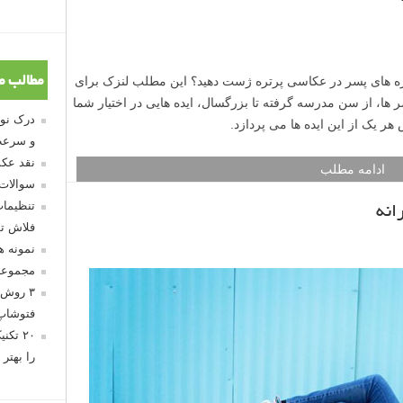
مطالب م
و سرعت
نقد عکس
سوالات
تنظیمات
فلاش تو
نمونه 
مجموعه
۳ روش 
فتوشاپ
۲۰ تک
را بهتر 