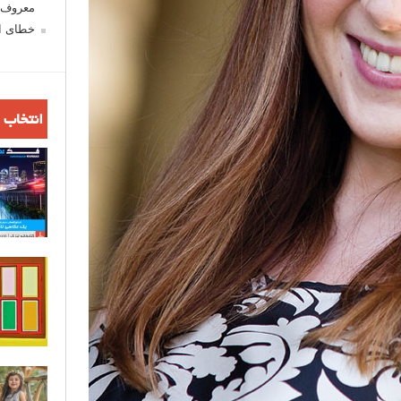
معروف ش
خطای اع
انتخاب 