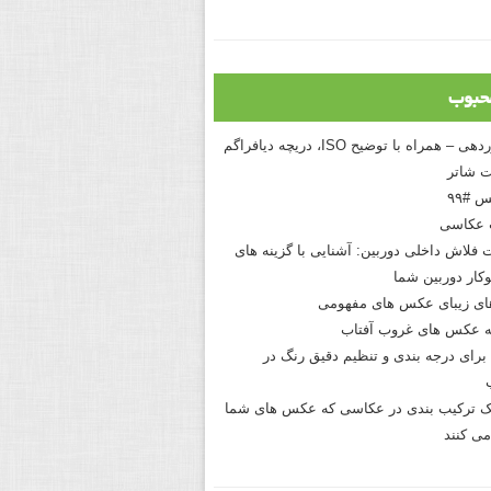
حبوب
درک نوردهی – همراه با توضیح ISO، دریچه دیافراگم
 شاتر
 #۹۹
 عکاسی
 فلاش داخلی دوربین: آشنایی با گزینه های
کار دوربین شما
های زیبای عکس های مفهومی
 عکس های غروب آفتاب
برای درجه بندی و تنظیم دقیق رنگ در
نیک ترکیب بندی در عکاسی که عکس های شما
می کنند