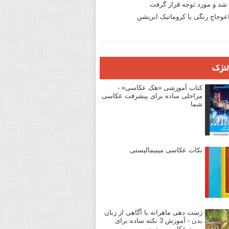
د و مورد توجه قرار گرفت
وجاج رنگی یا کروماتیک ابریشن
لنزک
کتاب آموزشی «هک عکاسی» -
مراحلی ساده برای پیشرفت عکاسی
شما
نکات عکاسی مینیمالیستی
ژست دهی ماهرانه با آگاهی از زبان
بدن - آموزش 3 نکته ساده برای
بهبود عکاسی پرتره