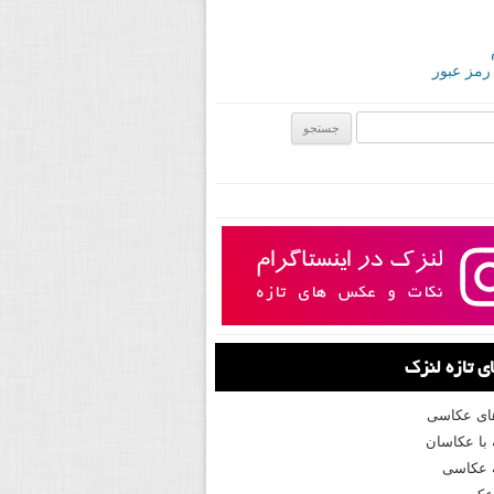
 رمز عبور
ی:
 تازه لنزک
های عکاسی
با عکاسان
 عکاسی