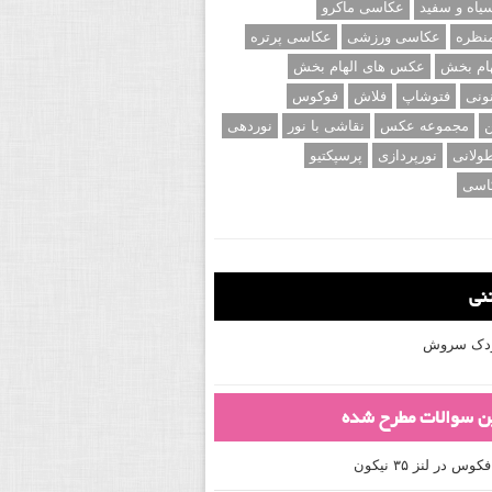
اه و سفید
عکاسی ماکرو
نظره
عکاسی ورزشی
عکاسی پرتره
ام بخش
عکس های الهام بخش
ونی
فتوشاپ
فلاش
فوکوس
ن
مجموعه عکس
نقاشی با نور
نوردهی
ولانی
نورپردازی
پرسپکتیو
اسی
تنی
کودک سروش
ین سوالات مطرح شده
 در لنز ۳۵ نیکون