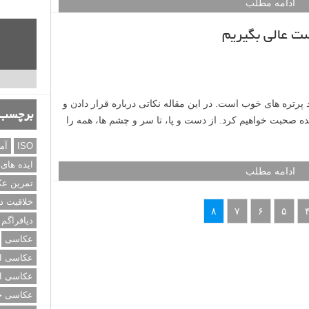
برچسب‌
ISO
آم
ایده های
تمرین ع
فیلم آمریکایی Domino با هنرپیشگی Keira Knightley در مورد یک زن شجاع شکارچی بود که زیبایی او
خلاقیت د
 را تحت تاثیر قرار می داد. این فیلم و دیگر فیلم های مشابه
دیافراگم
اند.
عکاسی
عکاسی از
ادامه مطلب
عکاسی از
عکاسی خی
ت عالی بگیریم