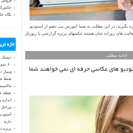
فروش 
عکس‌کا
نگاه ع
ه بگیرید، در این مطلب به شما آموزش می دهیم از استودیو
الیت های روزانه شان هستند عکسهای پرتره گزارشی یا رپورتاژ
تازه تر
ادامه مطلب
دیپتیک 
۶۰ نمونه عکس سبک ماکسیمالیسم
ستودیو های عکاسی حرفه ای نمی خواهند شما
وبینار 
ضبط شد
ماکسیم
نقطه ع
اندازه 
مراحل 
استودیو
دارند
پرتره د