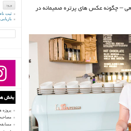
عی – چگونه عکس های پرتره صمیمانه در
ثبت نام
بازیابی
جستجو یرا
بخش های
پروژه 
مصاحبه 
مسابقه