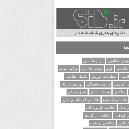
ها
وزش عکاسی
الهام عکاسی
 عکاسی
ایزو
ترفند عکاسی
ترکیب بندی
کاسی
تنظیمات دوربین
تکنیک عکاسی
ر عکاسی
دریچه دیافراگم
دوربین DSLR
رفلکتور
سرعت شاتر
عمق میدان
عکاسی آبستره
عکاسی اجسام بی جان
 مدل
عکاسی از پرندگان
 کودکان
عکاسی از گل ها
ابانی
عکاسی در شب