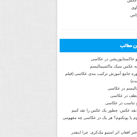
عکس
وی
کاس
ین مطالب
و جاکستا‌پوزیشن در عکاسی
دوره جامع آموزش ترکیب بندی عکاسی (فیلم
ه)
الیسم در عکاسی
طف در عکاسی
و تناسب در عکاسی
نقد عکس: چطور یک عکس را نقد کنیم
م یا پونکتوم؟ هر یک در عکاسی چه مفهومی
ختر افغان اثر استیو مک‌کری: چرا اینقدر