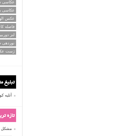
عکاسی سی
عکاسی م
عکس اله
فاصله کان
لنز دوربی
نوردهی ط
ژست عک
تبلیغ م
آتلیه 
تازه تر
مشکل فکوس