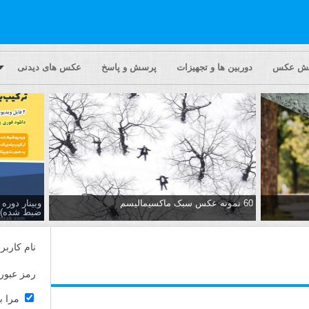
یش عکس
دوربین ها و تجهیزات
پرسش و پاسخ
عکس های دیدنی
60 نمونه عکس سبک ماکسیمالیسم
وبینار دور
ضبط شده)
نام کاربر
رمز عبور
مرا ب