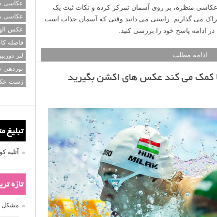
عکاسی سی
 عکاسی منظره، بر روی آسمان تمرکز کرده و نکات ثبت یک
عکاسی م
شتراک می گذاریم. راستی می دانید وقتی که آسمان جذاب است
عکس اله
در ادامه پاسخ خود را بررسی کنید.
فاصله کان
ادامه مطلب
لنز دوربی
نوردهی ط
 کمک می کند عکس های اکشن بگیرید
ژست عک
تبلیغ م
آتلیه 
تازه تر
مشکل فکوس