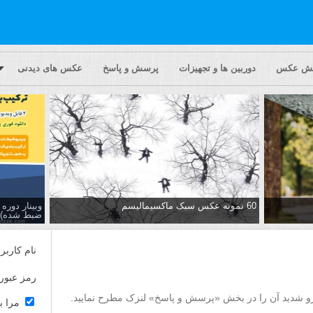
یش عکس
دوربین ها و تجهیزات
پرسش و پاسخ
عکس های دیدنی
60 نمونه عکس سبک ماکسیمالیسم
وبینار دور
ضبط شده)
نام کاربر
رمز عبور
رو شدید آن را در بخش «پرسش و پاسخ» لنزک مطرح نمایید.
مرا ب