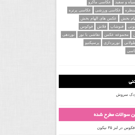
اه و سفید
عکاسی ماکرو
نظره
عکاسی ورزشی
عکاسی پرتره
ام بخش
عکس های الهام بخش
ونی
فتوشاپ
فلاش
فوکوس
ن
مجموعه عکس
نقاشی با نور
نوردهی
ولانی
نورپردازی
پرسپکتیو
اسی
تنی
کودک سروش
ین سوالات مطرح شده
 در لنز ۳۵ نیکون