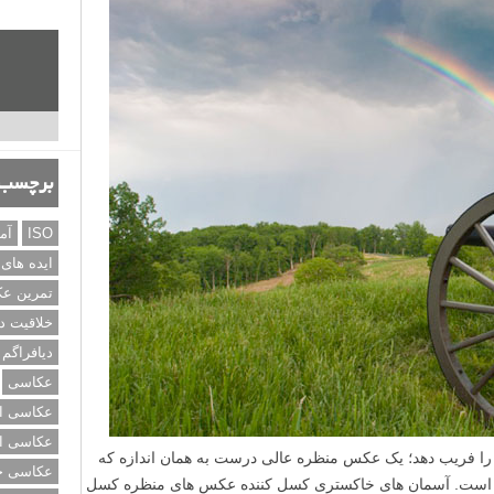
برچسب‌
ISO
آم
ایده های
تمرین ع
خلاقیت د
دیافراگم
عکاسی
عکاسی از
عکاسی از
را فریب دهد؛ یک عکس منظره عالی درست به همان اندازه که
عکاسی خی
ته است. آسمان های خاکستری کسل کننده عکس های منظره کسل