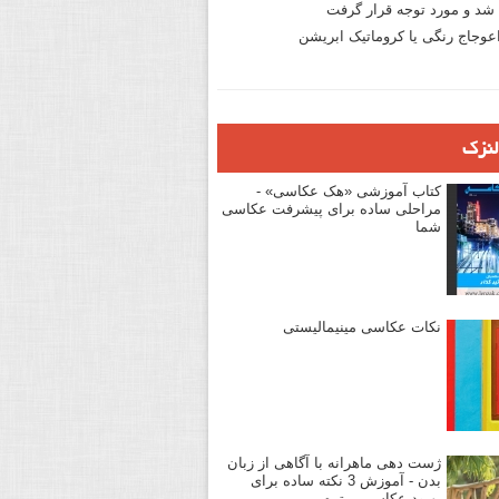
د و مورد توجه قرار گرفت
وجاج رنگی یا کروماتیک ابریشن
لنزک
کتاب آموزشی «هک عکاسی» -
مراحلی ساده برای پیشرفت عکاسی
شما
نکات عکاسی مینیمالیستی
ژست دهی ماهرانه با آگاهی از زبان
بدن - آموزش 3 نکته ساده برای
بهبود عکاسی پرتره