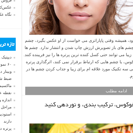
فروش 
عکس‌کا
نگاه ع
وود، همیشه وقتی پاپاراتزی می خواست از او عکس بگیرد، چشم
تازه تر
شم های باز تصویرش ارزش چاپ شدن و انتشار ندارد. چشم ها
ا می توانند حتی کسل کننده ترین پرتره ها را نیز فریبنده کنند.
دیپتیک 
س، یا چشم هایی که ارتباط برقرار نمی کنند، اثرگذاری پرتره
۶۰ نمونه عکس سبک ماکسیمالیسم
 سه تکنیک مورد علاقه ام برای زیبا و جذاب کردن چشم ها در
وبینار 
م.
ضبط شد
ماکسیم
ادامه مطلب
نقطه ع
اندازه 
کوس، ترکیب بندی، و نوردهی کنید
مراحل 
استودیو
دارند
پرتره د