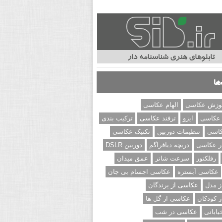
ها
وزش عکاسی
الهام عکاسی
 عکاسی
ایزو
ترفند عکاسی
ترکیب بندی
کاسی
تنظیمات دوربین
تکنیک عکاسی
ر عکاسی
دریچه دیافراگم
دوربین DSLR
رفلکتور
سرعت شاتر
عمق میدان
عکاسی آبستره
عکاسی اجسام بی جان
 مدل
عکاسی از پرندگان
 کودکان
عکاسی از گل ها
ابانی
عکاسی در شب