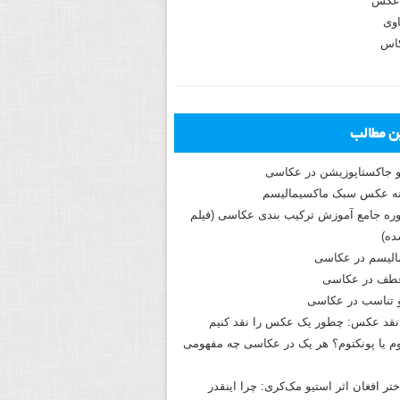
عکس
وی
کاس
ین مطالب
و جاکستا‌پوزیشن در عکاسی
دوره جامع آموزش ترکیب بندی عکاسی (فیلم
ه)
الیسم در عکاسی
طف در عکاسی
و تناسب در عکاسی
نقد عکس: چطور یک عکس را نقد کنیم
م یا پونکتوم؟ هر یک در عکاسی چه مفهومی
ختر افغان اثر استیو مک‌کری: چرا اینقدر