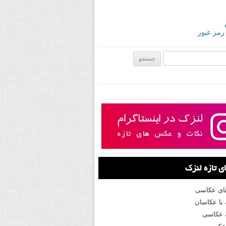
 رمز عبور
ی:
 تازه لنزک
های عکاسی
با عکاسان
 عکاسی