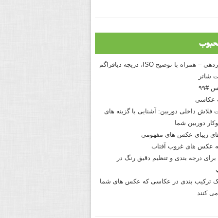
حبوب
درک نوردهی – همراه با توضیح ISO، دریچه دیافراگم
 شاتر
 #۹۹
 عکاسی
 فلاش داخلی دوربین: آشنایی با گزینه های
کار دوربین شما
های زیبای عکس های مفهومی
 عکس های غروب آفتاب
برای درجه بندی و تنظیم دقیق رنگ در
نیک ترکیب بندی در عکاسی که عکس های شما
می کنند