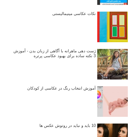
پرتره دختر افغان اثر استیو مک‌کری: چرا اینقدر معروف شد و مورد
توجه قرار گرفت
خطای اعوجاج رنگی یا کروماتیک ابریشن
انتخاب لنزک
کتاب آموزشی «هک عکاسی» - مراحلی ساده
برای پیشرفت عکاسی شما
نکات عکاسی مینیمالیستی
ژست دهی ماهرانه با آگاهی از زبان بدن - آموزش