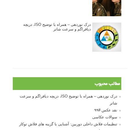
3 نکته ساده برای بهبود عکاسی پرتره
آموزش انتخاب رنگ در عکاسی از کودکان
10 باید و نباید در روتوش عکس ها
درک نوردهی – همراه با توضیح ISO، دریچه
دیافراگم و سرعت شاتر