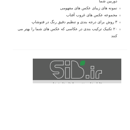
مطالب محبوب
درک نوردهی – همراه با توضیح ISO، دریچه دیافراگم و سرعت
شاتر
نقد عکس #۹۹
سوالات عکاسی
تنظیمات فلاش داخلی دوربین: آشنایی با گزینه های فلاش توکار
دوربین شما
نمونه های زیبای عکس های مفهومی
مجموعه عکس های غروب آفتاب
۳ روش برای درجه بندی و تنظیم دقیق رنگ در فتوشاپ
۲۰ تکنیک ترکیب بندی در عکاسی که عکس های شما را بهتر می
کنند