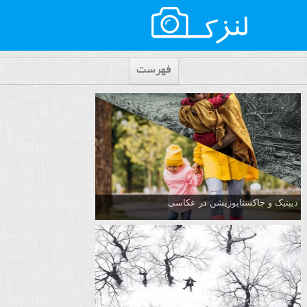
فهرست
دیپتیک و جاکستا‌پوزیشن در عکاسی