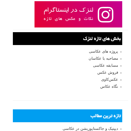
رمز عبور
مرا به خاطر بسپار
ثبت نام
بازیابی رمز عبور
جستجو یرای:
بخش های تازه لنزک