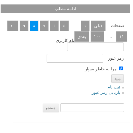
به گفته عکاس خبری دونالد مک کالین، «چیزی به عنوان نور بد وجود ندارد،
فقط نوری که به درستی درک نشده باشد وجود دارد.» با این حال بسیاری از
عکاسان هنوز هم نور کم را نور بد می دانند. هدف این مقاله این است که
شما را تشویق کند تا نور کم را بی کیفیت یا غیر قابل استفاده در نظر نگیرید،
بلکه در عوض به دنبال سوژه هایی بگردید که با نور کم موجود خوب عمل می
کنند. با این حال، عکاسی در نور کم اغلب می تواند سخت باشد، که به همین
دلیل است که من در این آموزش به ۹ سوال رایج در مورد عکاسی در نور کم
پاسخ خواهم داد.
ادامه مطلب
صفحات:
...
قبلی
۱
۵
۶
۷
۸
۹
۱۰
...
۱۱
۱۰۰
بعدی
نام کاربری