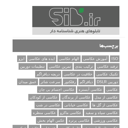
برچسب‌ها
ISO
آموزش عکاسی
الهام عکاسی
ایده های عکاسی
ایزو
ترفند عکاسی
ترکیب بندی
تمرین عکاسی
تنظیمات دوربین
تکنیک عکاسی
خلاقیت در عکاسی
دریچه دیافراگم
دوربین DSLR
دیافراگم
رفلکتور
سرعت شاتر
عمق میدان
عکاسی
عکاسی آبستره
عکاسی اجسام بی جان
عکاسی از مدل
عکاسی از پرندگان
عکاسی از کودکان
عکاسی از گل ها
عکاسی خیابانی
عکاسی در شب
عکاسی سیاه و سفید
عکاسی ماکرو
عکاسی منظره
عکاسی ورزشی
عکاسی پرتره
عکس الهام بخش