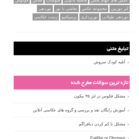
عکس های الهام بخش
فاصله کانونی
فتوشاپ
فلاش
فوکوس
لنز دوربین
مجموعه عکس
نقاشی با نور
نوردهی
نوردهی طولانی
نورپردازی
پرسپکتیو
ژست عکاسی
تبلیغ متنی
آتلیه کودک سروش
تازه ترین سوالات مطرح شده
مشکل فکوس در لنز ۳۵ نیکون
آموزش رایگان نقد و بررسی و گروه های عکاسی آنلاین
مشکل با کم کردن دیافراگم
Fujifilm or Olympus