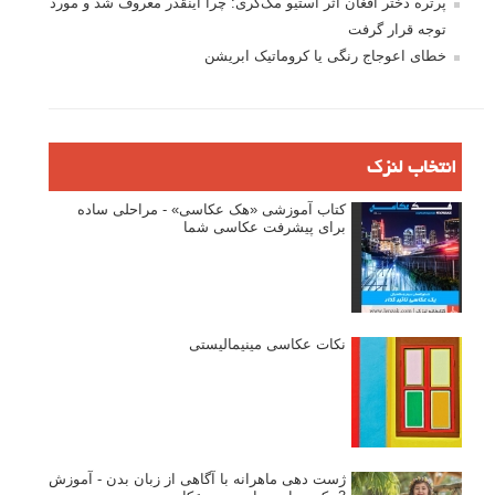
پرتره دختر افغان اثر استیو مک‌کری: چرا اینقدر معروف شد و مورد
توجه قرار گرفت
خطای اعوجاج رنگی یا کروماتیک ابریشن
انتخاب لنزک
کتاب آموزشی «هک عکاسی» - مراحلی ساده
برای پیشرفت عکاسی شما
نکات عکاسی مینیمالیستی
ژست دهی ماهرانه با آگاهی از زبان بدن - آموزش