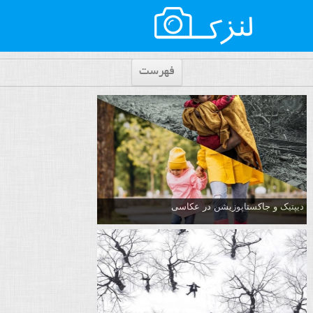
فهرست
دیپتیک و جاکستا‌پوزیشن در عکاسی