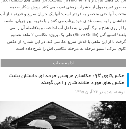
این یک ماهی تیرانداز (archerfish) از آسیاست. این ماهی های شگفت انگیز
به طور غیرمعمول از حشرات زمینی تغذیه می کنند. روش شکار طعمه
منتخب آنها حتی منحصر به فردتر است: آنها یک جریان سریع و قدرتمند از آب
دهانشان را به سمت غذای خود پرتاب می کنند و با ضربه این جریان، طعمه
را از روی شاخ و برگ آویزان به داخل آب انداخته، و بلافاصله آن را می
بلعند! استیو گتل (Steve Gettle) طی یک پروژه عکاسی ۲ ماهه تصمیم
گرفت تا از این ماهی با فلاش سریع عکاسی کند. در این شماره از عکس
کاوی لنزک، استیو مرحله به مرحله عکاسی اش را شرح داده است.
ادامه مطلب
عکس‌کاوی #۹: عکاسان عروسی حرفه ای داستان پشت
عکس های مورد علاقه شان را می گویند
نوشته شده در ۲۶ آبان ۱۳۹۵