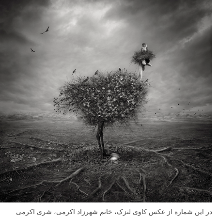
در این شماره از عکس کاوی لنزک، خانم شهرزاد اکرمی، شری اکرمی