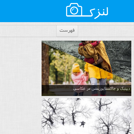
فهرست
دیپتیک و جاکستا‌پوزیشن در عکاسی