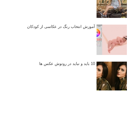
آموزش انتخاب رنگ در عکاسی از کودکان
10 باید و نباید در روتوش عکس ها
درک نوردهی – همراه با توضیح ISO، دریچه
دیافراگم و سرعت شاتر