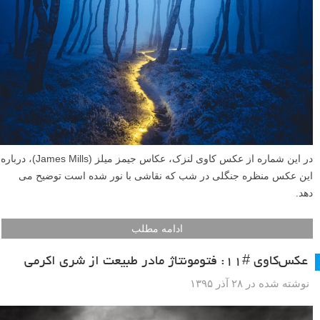
در این شماره از عکس کاوی لنزک، عکاس جیمز میلز (James Mills)، درباره
این عکس منظره جنگلی در شب که نقاشی با نور شده است توضیح می
دهد.
ادامه مطلب
عکس‌کاوی #۱۱: فتومونتاژ مادر طبیعت از شری اکرمی
نوشته شده در ۲۸ آذر ۱۳۹۵