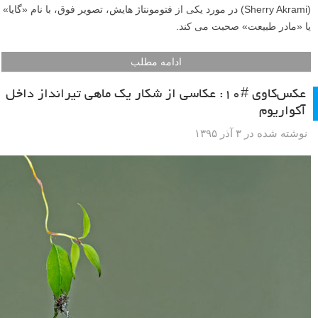
(Sherry Akrami) در مورد یکی از فتومونتاژ هایش، تصویر فوق، با نام «گایا»
یا «مادر طبیعت» صحبت می کند.
ادامه مطلب
عکس‌کاوی #۱۰: عکاسی از شکار یک ماهی تیرانداز داخل
آکواریوم
نوشته شده در ۳ آذر ۱۳۹۵