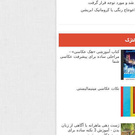
د و مورد توجه قرار گرفت
وجاج رنگی یا کروماتیک ابریشن
لنزک
کتاب آموزشی «هک عکاسی» -
مراحلی ساده برای پیشرفت عکاسی
شما
نکات عکاسی مینیمالیستی
ژست دهی ماهرانه با آگاهی از زبان
بدن - آموزش 3 نکته ساده برای
بهبود عکاسی پرتره