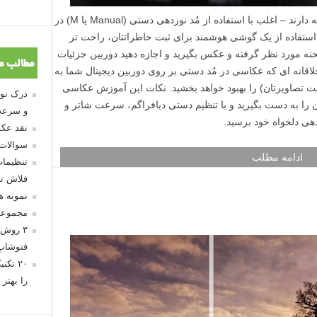
عکاسان جدید – و حتی کسانی که کمی تجربه دارند – اغلب با استفاده از مُد نوردهی دستی (Manual یا M) در
د استفاده از یک گوشی هوشمند برای ثبت خاطراتتان، راحت تر
DSLR را به سمت صحنه مورد نظر گرفته و عکس بگیرید و اجازه دهید دوربین جزئیات
مطالب م
قانه ای که عکاسی در مُد دستی بر روی دوربین دیجیتال شما به
ت تصاویرتان) را بهبود خواهد بخشید. نکات این آموزش عکاسی
 را به دست بگیرید و با تنظیم دستی دیافراگم، سرعت شاتر و
و سرعت
هی دلخواه خود برسید.
نقد عکس
سوالات
ادامه مطلب
تنظیمات
فلاش تو
نمونه 
مجموعه
۳ روش 
فتوشاپ
۲۰ تک
را بهتر 