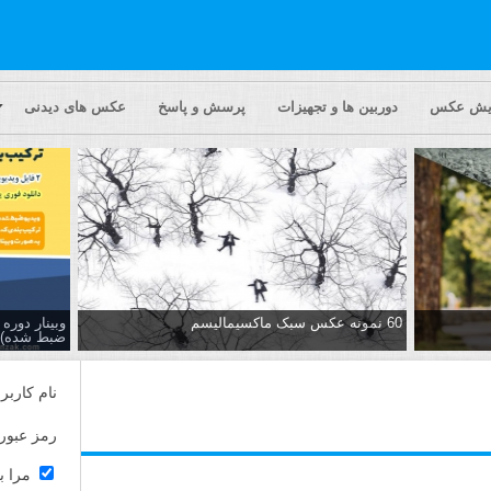
ایش عکس
دوربین ها و تجهیزات
پرسش و پاسخ
عکس های دیدنی
60 نمونه عکس سبک ماکسیمالیسم
وبینار دور
ضبط شده)
نام کاربر
رمز عبور
مرا ب