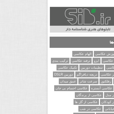
ها
وزش عکاسی
الهام عکاسی
 عکاسی
ایزو
ترفند عکاسی
ترکیب بندی
کاسی
تنظیمات دوربین
تکنیک عکاسی
ر عکاسی
دریچه دیافراگم
دوربین DSLR
رفلکتور
سرعت شاتر
عمق میدان
عکاسی آبستره
عکاسی اجسام بی جان
 مدل
عکاسی از پرندگان
 کودکان
عکاسی از گل ها
ابانی
عکاسی در شب