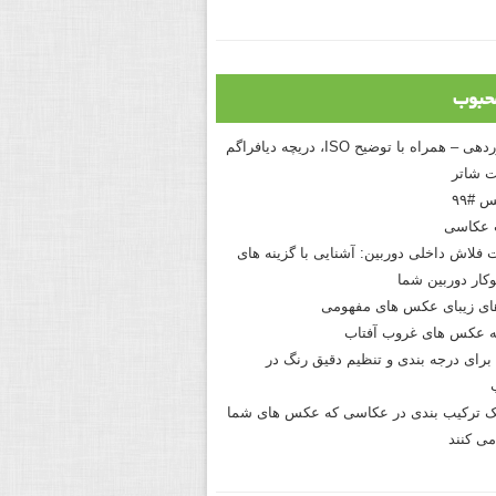
حبوب
درک نوردهی – همراه با توضیح ISO، دریچه دیافراگم
 شاتر
 #۹۹
 عکاسی
 فلاش داخلی دوربین: آشنایی با گزینه های
کار دوربین شما
های زیبای عکس های مفهومی
 عکس های غروب آفتاب
برای درجه بندی و تنظیم دقیق رنگ در
نیک ترکیب بندی در عکاسی که عکس های شما
می کنند