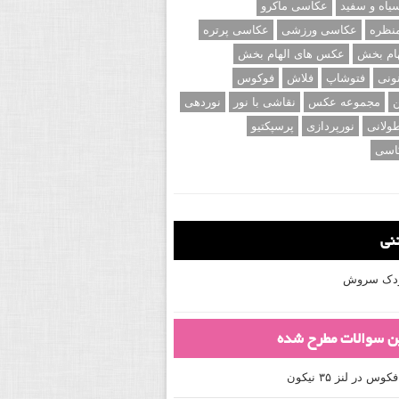
اه و سفید
عکاسی ماکرو
نظره
عکاسی ورزشی
عکاسی پرتره
ام بخش
عکس های الهام بخش
ونی
فتوشاپ
فلاش
فوکوس
ن
مجموعه عکس
نقاشی با نور
نوردهی
ولانی
نورپردازی
پرسپکتیو
اسی
تنی
کودک سروش
ین سوالات مطرح شده
 در لنز ۳۵ نیکون