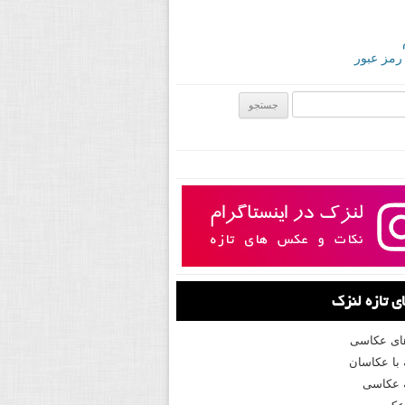
 رمز عبور
ی:
 تازه لنزک
های عکاسی
با عکاسان
 عکاسی