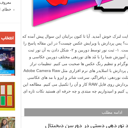
معروف ش
خطای اع
 لنزک خوش آمدید. آیا تا کنون برایتان این سوال پیش آمده که
انتخاب 
ت؟ پس پردازش یا ویرایش عکس چیست؟ در این مقاله پاسخ را
خواهید یافت. عکاسی یک فرایند دو بخشی است. ۱- ثبت نور توسط دوربین و ۲- شکل دادن به آن نور ثبت
ن آموزش شما را با مُد های نوردهی مختلف دوربین عکاسی و
وگرام و تنظیم رنگ عکس ها صحبت می کنیم. تنظیمات تراز
سفیدی را آموزش داده و تنظیم تُن ها در پس پردازش با اسلایدر های نرم افزاری مثل Adobe Camera Raw
لث نوردهی: دیافراگم، سرعت شاتر و ایزو با مد های عکاسی
شروع کرده و در مرحله ادیت عکس یا پس پردازش روی فایل RAW کار و آن را تکمیل می کنیم. مطالعه این
نیم و امیدواریم چه مبتدی و چه حرفه ای هستید نکات تازه ای
ادامه مطلب