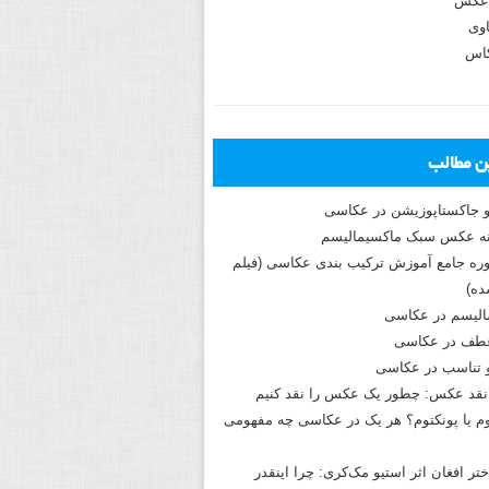
عکس
وی
کاس
ین مطالب
و جاکستا‌پوزیشن در عکاسی
دوره جامع آموزش ترکیب بندی عکاسی (فیلم
ه)
الیسم در عکاسی
طف در عکاسی
و تناسب در عکاسی
نقد عکس: چطور یک عکس را نقد کنیم
م یا پونکتوم؟ هر یک در عکاسی چه مفهومی
ختر افغان اثر استیو مک‌کری: چرا اینقدر