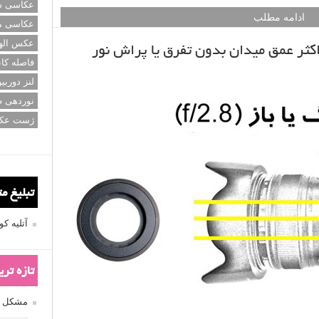
عکاسی سی
ادامه مطلب
عکاسی م
عکس اله
ر عمق میدان بدون تفرق یا پراش نور
فاصله کان
لنز دوربی
نوردهی ط
ژست عک
تبلیغ م
آتلیه 
تازه تر
مشکل فکوس