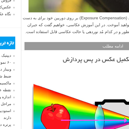
فروش 
عکس‌کا
نگاه ع
در این مقاله، در مورد قابلیت جبران نوردهی (Exposure Compensation) بر روی دوربین خود برای به دست
خواهید آموخت. در این آموزش عکاسی، خواهیم گفت که جبران
طور و در کدام مُد نوردهی یا حالت عکاسی قابل استفاده است.
تازه تر
ادامه مطلب
دیپتیک 
 تکمیل عکس در پس پردازش
۶۰ نمونه عکس سبک ماکسیمالیسم
وبینار 
ضبط شد
ماکسیم
نقطه ع
اندازه 
مراحل 
استودیو
دارند
پرتره د